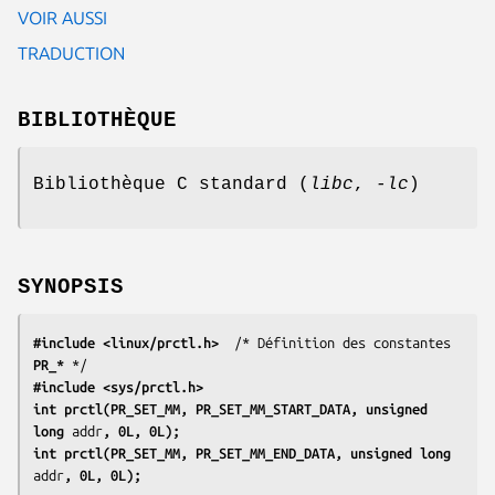
VOIR AUSSI
TRADUCTION
BIBLIOTHÈQUE
Bibliothèque C standard (
libc
,
-lc
)
SYNOPSIS
#include <linux/prctl.h>
  /* Définition des constantes 
PR_*
#include <sys/prctl.h>
int prctl(PR_SET_MM, PR_SET_MM_START_DATA, unsigned 
long 
addr
, 0L, 0L);
int prctl(PR_SET_MM, PR_SET_MM_END_DATA, unsigned long 
addr
, 0L, 0L);