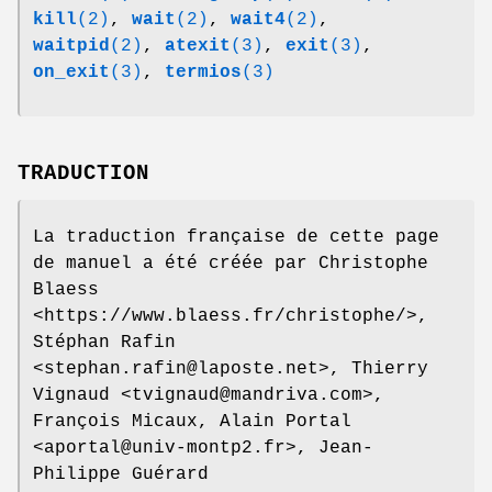
kill
(2)
,
wait
(2)
,
wait4
(2)
,
waitpid
(2)
,
atexit
(3)
,
exit
(3)
,
on_exit
(3)
,
termios
(3)
TRADUCTION
La traduction française de cette page
de manuel a été créée par Christophe
Blaess
<https://www.blaess.fr/christophe/>,
Stéphan Rafin
<stephan.rafin@laposte.net>, Thierry
Vignaud <tvignaud@mandriva.com>,
François Micaux, Alain Portal
<aportal@univ-montp2.fr>, Jean-
Philippe Guérard