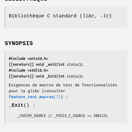
Bibliothèque C standard (
libc
,
-lc
)
SYNOPSIS
#include <unistd.h>
[[noreturn]] void _exit(int 
status
);
#include <stdlib.h>
[[noreturn]] void _Exit(int 
status
);
Exigences de macros de test de fonctionnalités
pour la glibc (consulter
feature_test_macros
(7)
) :
_Exit
() :
    _ISOC99_SOURCE || _POSIX_C_SOURCE >= 200112L