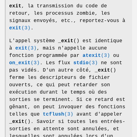
exit
, la transmission du code de
retour, les processus zombie, les
signaux envoyés, etc., reportez-vous à
exit
(3)
.
L'appel système
_exit
() est identique
à
exit
(3)
, mais n'appelle aucune
fonction programmée par
atexit
(3)
ou
on_exit
(3)
. Les flux
stdio
(3)
ne sont
pas vidés. D'un autre côté,
_exit
()
ferme les descripteurs de fichier
ouverts, ce qui peut retarder son
exécution durant le temps où des
sorties se terminent. Si ce retard est
gênant, on peut invoquer des fonctions
telles que
tcflush
(3)
avant d'appeler
_exit
(). Savoir si toutes les entrées-
sorties en attente sont annulées, et
lesquelles sont annulées lors d'un