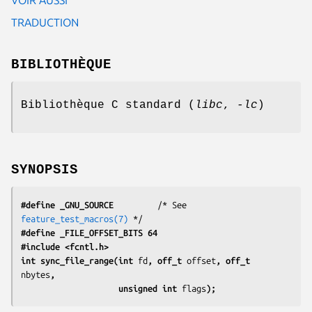
TRADUCTION
BIBLIOTHÈQUE
Bibliothèque C standard (
libc
,
-lc
)
SYNOPSIS
#define _GNU_SOURCE
         /* See 
feature_test_macros(7)
#define _FILE_OFFSET_BITS 64
#include <fcntl.h>
int sync_file_range(int 
fd
, off_t 
offset
, off_t 
nbytes
,
                    unsigned int 
flags
);