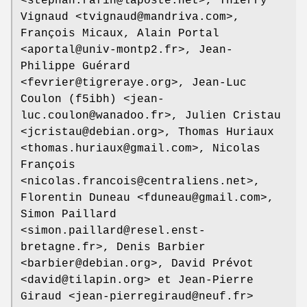
<stephan.rafin@laposte.net>, Thierry
Vignaud <tvignaud@mandriva.com>,
François Micaux, Alain Portal
<aportal@univ-montp2.fr>, Jean-
Philippe Guérard
<fevrier@tigreraye.org>, Jean-Luc
Coulon (f5ibh) <jean-
luc.coulon@wanadoo.fr>, Julien Cristau
<jcristau@debian.org>, Thomas Huriaux
<thomas.huriaux@gmail.com>, Nicolas
François
<nicolas.francois@centraliens.net>,
Florentin Duneau <fduneau@gmail.com>,
Simon Paillard
<simon.paillard@resel.enst-
bretagne.fr>, Denis Barbier
<barbier@debian.org>, David Prévot
<david@tilapin.org> et Jean-Pierre
Giraud <jean-pierregiraud@neuf.fr>