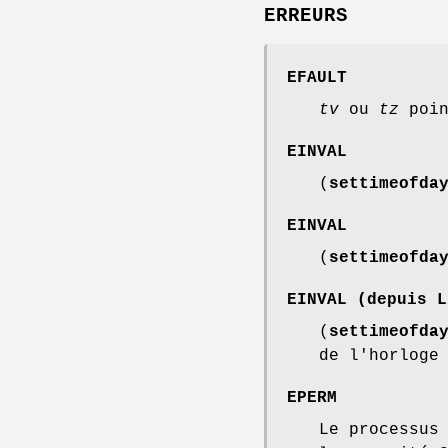
ERREURS
EFAULT
tv
ou
tz
poin
EINVAL
(
settimeofda
EINVAL
(
settimeofda
EINVAL
(depuis L
(
settimeofda
de l'horlog
EPERM
Le processus