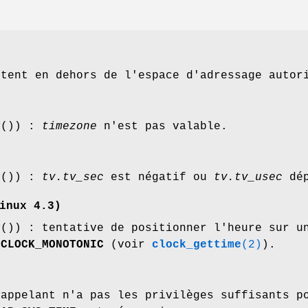
tent en dehors de l'espace d'adressage autor
y
()) :
timezone
n'est pas valable.
y
()) :
tv.tv_sec
est négatif ou
tv.tv_usec
dép
inux 4.3)
y
()) : tentative de positionner l'heure sur u
e
CLOCK_MONOTONIC
(voir
clock_gettime
(2)
).
 appelant n'a pas les privilèges suffisants 