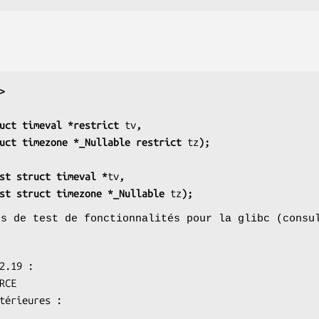
>
uct timeval *restrict 
tv
,
             struct timezone *_Nullable restrict 
tz
);
st struct timeval *
tv
,
             const struct timezone *_Nullable 
tz
);
os de test de fonctionnalités pour la glibc (cons