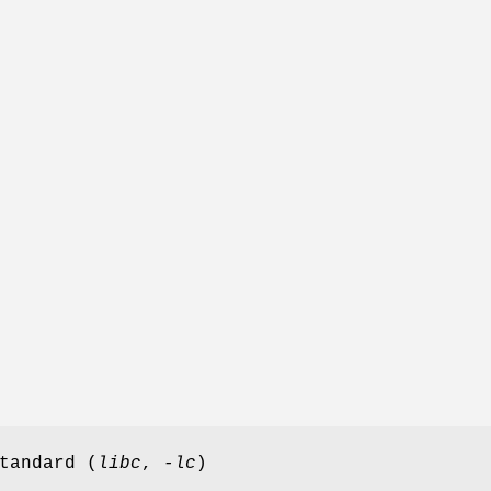
tandard (
libc
,
-lc
)