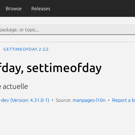
Browse
Releases
gettimeofday.2.gz
day, settimeofday
e actuelle
dev (Version: 4.31.0-1)
Source:
manpages-l10n
Report a 