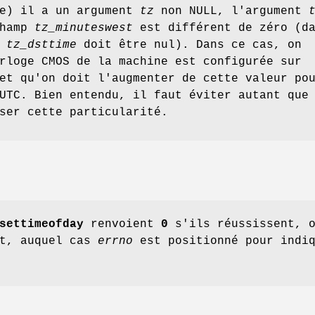
ge) il a un argument
tz
non NULL, l'argument
champ
tz_minuteswest
est différent de zéro (d
p
tz_dsttime
doit être nul). Dans ce cas, on
rloge CMOS de la machine est configurée sur
et qu'on doit l'augmenter de cette valeur po
UTC. Bien entendu, il faut éviter autant que
ser cette particularité.
settimeofday
renvoient
0
s'ils réussissent, 
t, auquel cas
errno
est positionné pour indiq