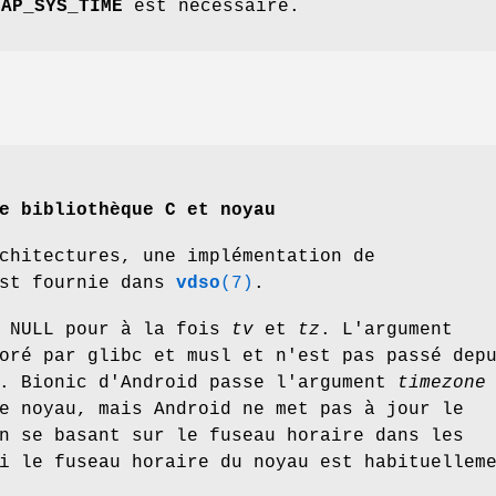
CAP_SYS_TIME
est nécessaire.
e bibliothèque C et noyau
chitectures, une implémentation de
est fournie dans
vdso
(7)
.
e NULL pour à la fois
tv
et
tz
. L'argument
oré par glibc et musl et n'est pas passé dep
u. Bionic d'Android passe l'argument
timezone
e noyau, mais Android ne met pas à jour le
n se basant sur le fuseau horaire dans les
i le fuseau horaire du noyau est habituellem