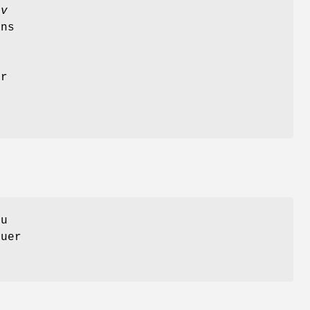
tv
ans
ur
ou
uer