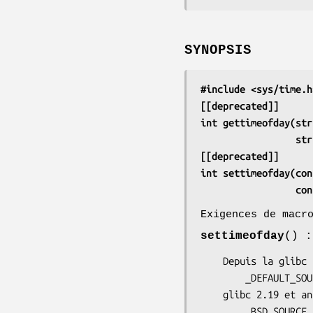
SYNOPSIS
#include <sys/time.h
[[deprecated]]
int gettimeofday(str
    
[[deprecated]]
int settimeofday(con
    
Exigences de macr
settimeofday
() :
    Depuis la glibc 2.19 :

        _DEFAULT_SOURCE

    glibc 2.19 et antérieures :

        _BSD_SOURCE