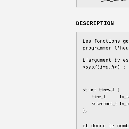
DESCRIPTION
Les fonctions
ge
programmer l'heu
L'argument
tv
es
<sys/time.h>
) :
struct timeval {

    time_t      tv_sec;     /* secondes */

    suseconds_t tv_usec;    /* microsecondes */

et donne le nomb