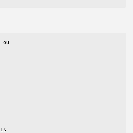
e ou
uis