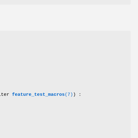
ulter
feature_test_macros
(7)
) :