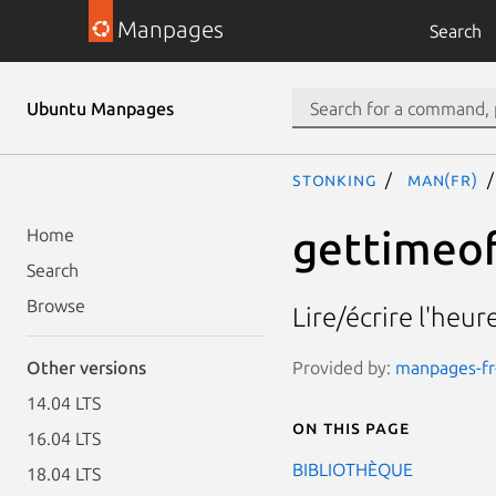
Manpages
Search
Ubuntu Manpages
stonking
man(fr)
gettimeof
Home
Search
Browse
Lire/écrire l'heur
Provided by:
manpages-fr-
Other versions
14.04 LTS
On this page
16.04 LTS
BIBLIOTHÈQUE
18.04 LTS