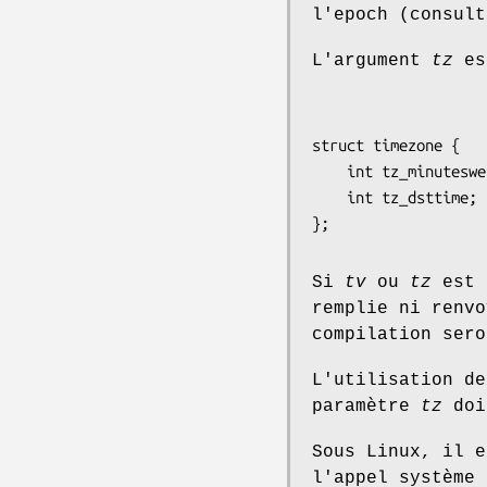
l'epoch (consul
L'argument
tz
es
struct timezone {

    int tz_minuteswest; /* minutes à l'ouest de Greenwich   */

    int tz_dsttime;     /* type de changement d’heure d’été */

Si
tv
ou
tz
est 
remplie ni renvo
compilation ser
L'utilisation d
paramètre
tz
doit
Sous Linux, il e
l'appel système