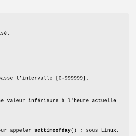
isé.
asse l'intervalle [0-999999].
ne valeur inférieure à l'heure actuelle
pour appeler
settimeofday
() ; sous Linux,