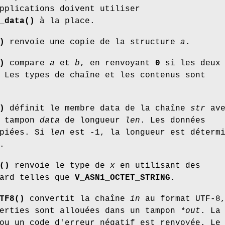
pplications doivent utiliser
_data()
à la place.
)
renvoie une copie de la structure
a
.
)
compare
a
et
b
, en renvoyant
0
si les deux
 Les types de chaîne et les contenus sont
)
définit le membre data de la chaîne
str
ave
u tampon
data
de longueur
len
. Les données
opiées. Si
len
est -1, la longueur est déterm
.
()
renvoie le type de
x
en utilisant des
dard telles que
V_ASN1_OCTET_STRING
.
TF8()
convertit la chaîne
in
au format UTF-8
verties sont allouées dans un tampon
*out
. La
u un code d'erreur négatif est renvoyée. Le