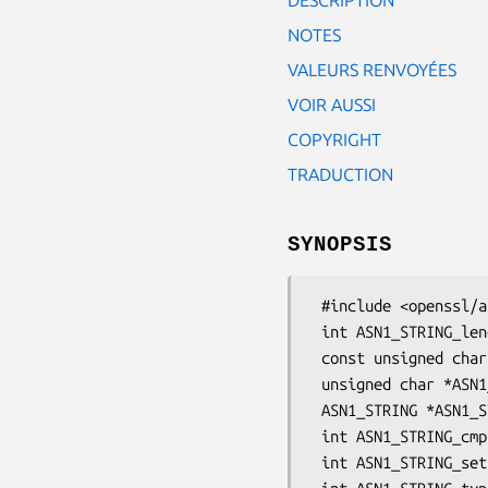
NOTES
VALEURS RENVOYÉES
VOIR AUSSI
COPYRIGHT
TRADUCTION
SYNOPSIS
 #include <openssl/asn1.h>

 int ASN1_STRING_length(ASN1_STRING *x);

 const unsigned char *ASN1_STRING_get0_data(const ASN1_STRING *x);

 unsigned char *ASN1_STRING_data(ASN1_STRING *x);

 ASN1_STRING *ASN1_STRING_dup(const ASN1_STRING *a);

 int ASN1_STRING_cmp(ASN1_STRING *a, ASN1_STRING *b);

 int ASN1_STRING_set(ASN1_STRING *str, const void *data, int len);
