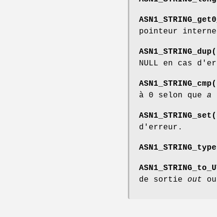
ASN1_STRING_get0
pointeur intern
ASN1_STRING_dup(
NULL en cas d'er
ASN1_STRING_cmp(
à 0 selon que
a
e
ASN1_STRING_set(
d'erreur.
ASN1_STRING_type
ASN1_STRING_to_U
de sortie
out
ou 