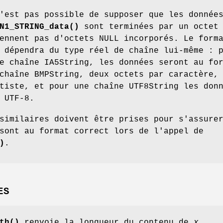
'est pas possible de supposer que les donnée
N1_STRING_data()
sont terminées par un octet
ennent pas d'octets NULL incorporés. Le form
 dépendra du type réel de chaîne lui-même : 
e chaîne IA5String, les données seront au fo
chaîne BMPString, deux octets par caractère,
tiste, et pour une chaîne UTF8String les don
 UTF-8.
similaires doivent être prises pour s'assure
sont au format correct lors de l'appel de
)
.
ES
th()
renvoie la longueur du contenu de
x
.