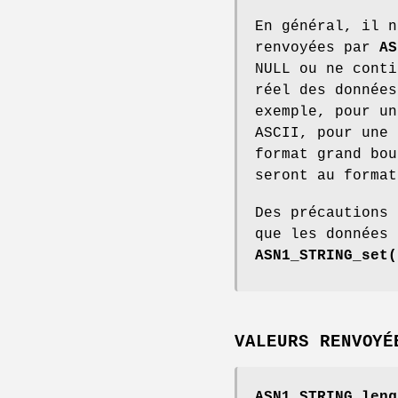
En général, il n
renvoyées par
AS
NULL ou ne conti
réel des données
exemple, pour un
ASCII, pour une 
format grand bou
seront au format
Des précautions 
que les données 
ASN1_STRING_set(
VALEURS RENVOYÉ
ASN1_STRING_leng