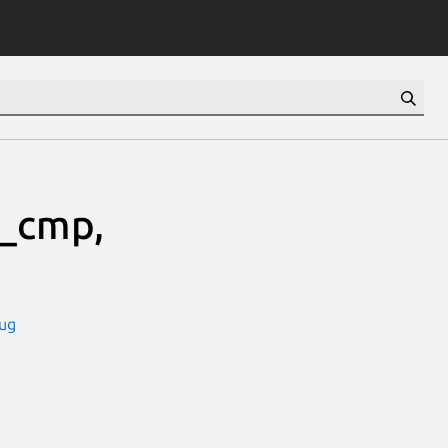
_cmp,
bug