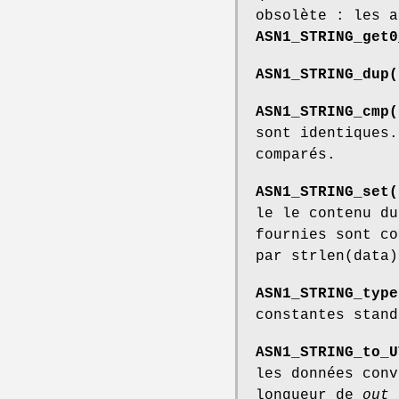
obsolète : les a
ASN1_STRING_get0
ASN1_STRING_dup(
ASN1_STRING_cmp(
sont identiques.
comparés.
ASN1_STRING_set(
le le contenu d
fournies sont c
par strlen(data)
ASN1_STRING_type
constantes stan
ASN1_STRING_to_U
les données con
longueur de
out
o