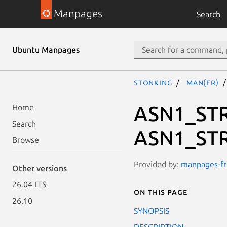
Manpages
Search
Ubuntu Manpages
stonking
man(fr)
ASN1_STR
Home
Search
ASN1_STR
Browse
Provided by:
manpages-fr-
Other versions
26.04 LTS
On this page
26.10
SYNOPSIS
DESCRIPTION