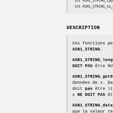
 int ASN1_STRING_type(const ASN1_STRING *x);

DESCRIPTION
Ces fonctions pe
ASN1_STRING
.
ASN1_STRING_leng
DOIT PAS
être NU
ASN1_STRING_get0
données de
x
. Da
doit
pas
être li
x
NE DOIT PAS
êt
ASN1_STRING_data
que la valeur re