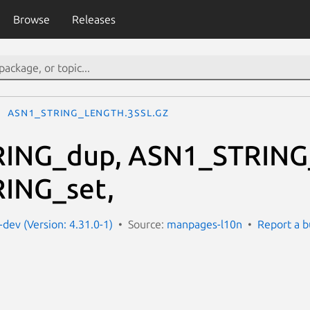
Browse
Releases
ASN1_STRING_length.3ssl.gz
ING_dup, ASN1_STRING
ING_set,
dev (Version: 4.31.0-1)
Source:
manpages-l10n
Report a 