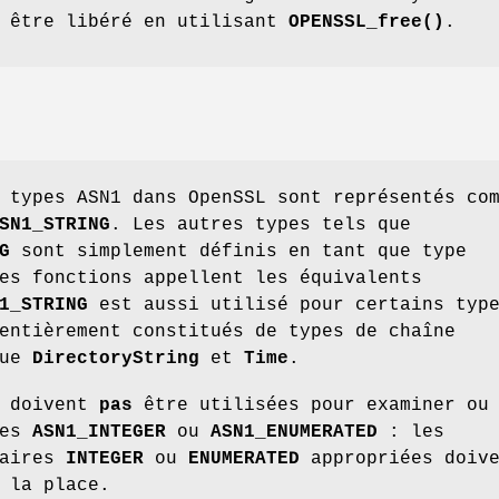
 être libéré en utilisant
OPENSSL_free()
.
 types ASN1 dans OpenSSL sont représentés co
SN1_STRING
. Les autres types tels que
G
sont simplement définis en tant que type
es fonctions appellent les équivalents
1_STRING
est aussi utilisé pour certains typ
entièrement constitués de types de chaîne
que
DirectoryString
et
Time
.
e doivent
pas
être utilisées pour examiner ou
pes
ASN1_INTEGER
ou
ASN1_ENUMERATED
: les
taires
INTEGER
ou
ENUMERATED
appropriées doive
 la place.