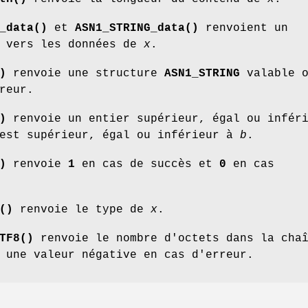
_data()
et
ASN1_STRING_data()
renvoient un
e vers les données de
x
.
)
renvoie une structure
ASN1_STRING
valable o
reur.
)
renvoie un entier supérieur, égal ou infér
st supérieur, égal ou inférieur à
b
.
)
renvoie
1
en cas de succès et
0
en cas
()
renvoie le type de
x
.
TF8()
renvoie le nombre d'octets dans la cha
une valeur négative en cas d'erreur.