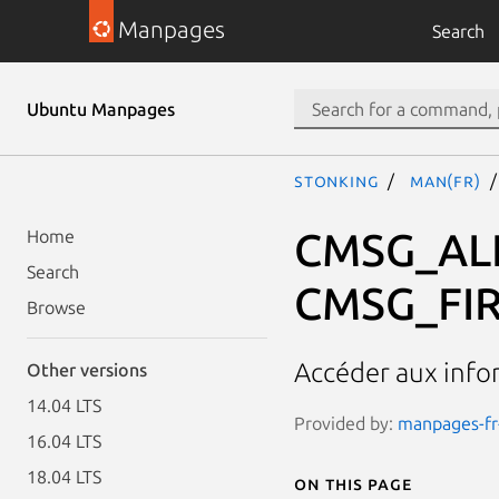
Manpages
Search
Ubuntu Manpages
stonking
man(fr)
CMSG_AL
Home
Search
CMSG_FI
Browse
Accéder aux info
Other versions
14.04 LTS
Provided by:
manpages-fr-
16.04 LTS
18.04 LTS
On this page