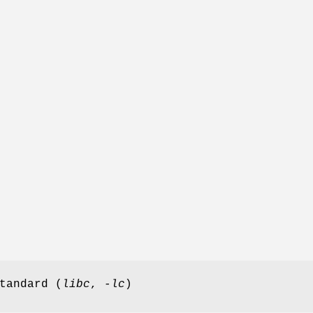
tandard (
libc
,
-lc
)