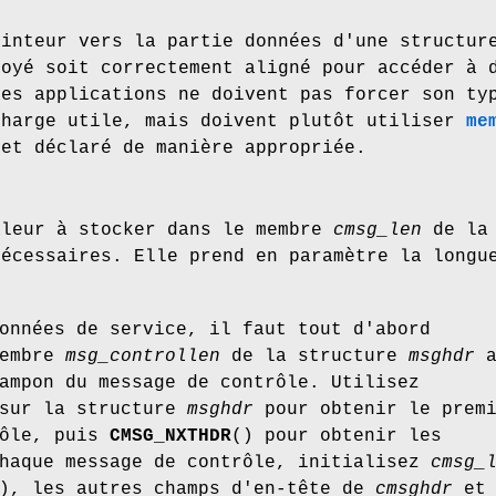
ointeur vers la partie données d'une structu
voyé soit correctement aligné pour accéder à 
Les applications ne doivent pas forcer son ty
charge utile, mais doivent plutôt utiliser
me
jet déclaré de manière appropriée.
aleur à stocker dans le membre
cmsg_len
de la
nécessaires. Elle prend en paramètre la longu
onnées de service, il faut tout d'abord
membre
msg_controllen
de la structure
msghdr
a
ampon du message de contrôle. Utilisez
 sur la structure
msghdr
pour obtenir le prem
rôle, puis
CMSG_NXTHDR
() pour obtenir les
chaque message de contrôle, initialisez
cmsg_
), les autres champs d'en-tête de
cmsghdr
et 