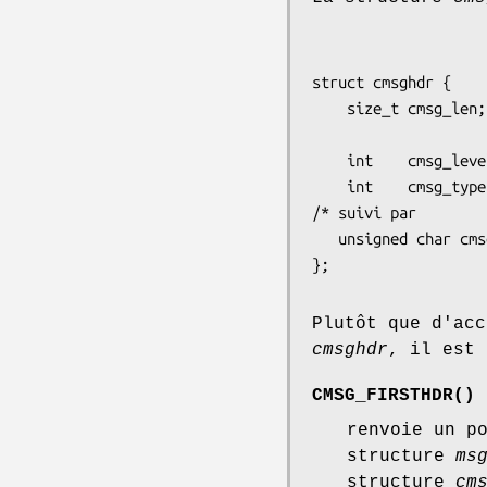
struct cmsghdr {

    size_t cmsg_len;    /* Nombre d'octets de données, incluant l'en-tête

                           (le type est socklen_
    int    cmsg_level;  /* Protocole d'origine */

    int    cmsg_type;   /* Type spécifique au protocole */

/* suivi par

   unsigned char cmsg_data[]; */

Plutôt que d'acc
cmsghdr
, il est 
CMSG_FIRSTHDR
()
renvoie un p
structure
ms
structure
cm