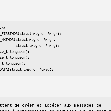
.h>
_FIRSTHDR(struct msghdr *
msgh
);
_NXTHDR(struct msghdr *
msgh
,
                            struct cmsghdr *
cmsg
);
ze_t 
longueur
);
ze_t 
longueur
);
_t 
longueur
);
DATA(struct cmsghdr *
cmsg
);
ttent de créer et accéder aux messages de