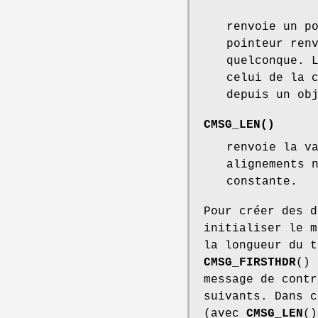
renvoie un p
pointeur ren
quelconque. 
celui de la 
depuis un ob
CMSG_LEN
()
renvoie la v
alignements 
constante.
Pour créer des d
initialiser le 
la longueur du t
CMSG_FIRSTHDR
()
message de cont
suivants. Dans 
(avec
CMSG_LEN
()