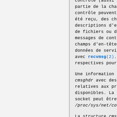
contrôle (aussi 
partie de la cha
contrôle peuvent
été reçu, des ch
descriptions d'e
de fichiers ou d
messages de cont
champs d'en-tête
données de serv
avec
recvmsg
(2)
.
respectives pour
Une information 
cmsghdr
avec des
relatives aux pr
disponibles. La 
socket peut être
/proc/sys/net/co
La structure
cms