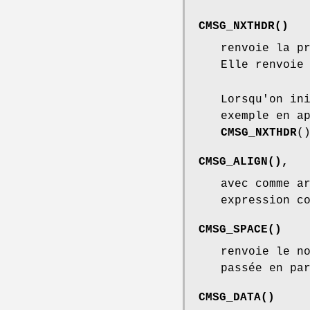
CMSG_NXTHDR
()
renvoie la p
Elle renvoie
Lorsqu'on in
exemple en a
CMSG_NXTHDR
(
CMSG_ALIGN
(),
avec comme a
expression c
CMSG_SPACE
()
renvoie le n
passée en pa
CMSG_DATA
()