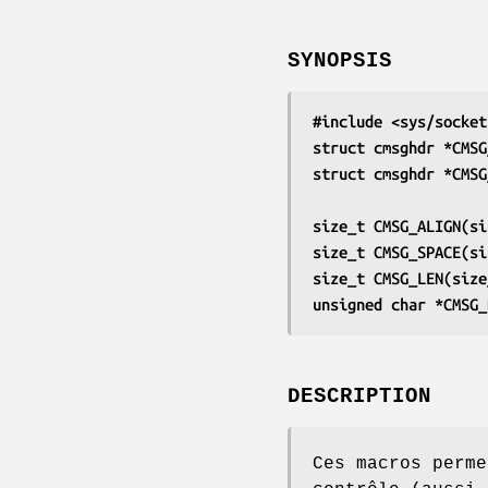
SYNOPSIS
#include <sys/socket
struct cmsghdr *CMSG
struct cmsghdr *CMSG
size_t CMSG_ALIGN(si
size_t CMSG_SPACE(si
size_t CMSG_LEN(size
unsigned char *CMSG_
DESCRIPTION
Ces macros perme