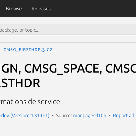
Browse
Releases
CMSG_FIRSTHDR.3.gz
IGN, CMSG_SPACE, CMS
RSTHDR
rmations de service
dev (Version: 4.31.0-1)
Source:
manpages-l10n
Report a 