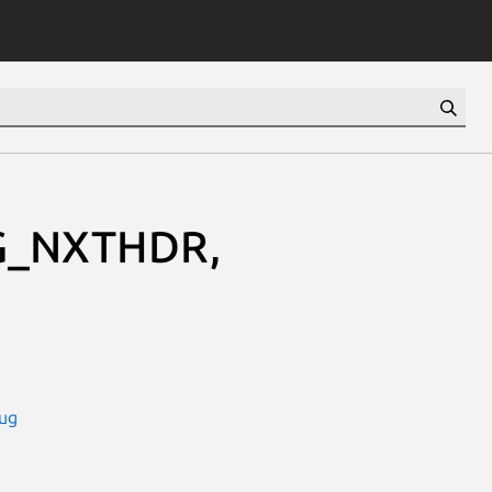
G_NXTHDR,
bug