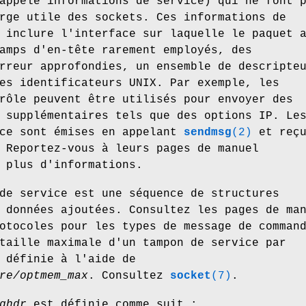
appelé informations de service) qui ne font 
rge utile des sockets. Ces informations de
 inclure l'interface sur laquelle le paquet 
amps d'en-tête rarement employés, des
rreur approfondies, un ensemble de descripte
es identificateurs UNIX. Par exemple, les
rôle peuvent être utilisés pour envoyer des
 supplémentaires tels que des options IP. Le
ice sont émises en appelant
sendmsg
(2)
et reçu
 Reportez-vous à leurs pages de manuel
 plus d'informations.
de service est une séquence de structures
 données ajoutées. Consultez les pages de ma
otocoles pour les types de message de comman
taille maximale d'un tampon de service par
 définie à l'aide de
re/optmem_max
. Consultez
socket
(7)
.
ghdr
est définie comme suit :