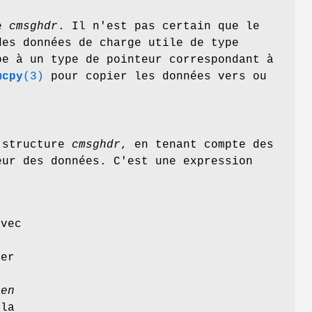
re
cmsghdr
. Il n'est pas certain que le
des données de charge utile de type
pe à un type de pointeur correspondant à
mcpy
(3)
pour copier les données vers ou
 structure
cmsghdr
, en tenant compte des
eur des données. C'est une expression
vec
ier
len
la