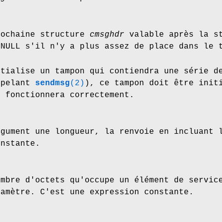
rochaine structure
cmsghdr
valable après la s
 NULL s'il n'y a plus assez de place dans le 
itialise un tampon qui contiendra une série 
ppelant
sendmsg
(2)
), ce tampon doit être init
) fonctionnera correctement.
rgument une longueur, la renvoie en incluant 
onstante.
ombre d'octets qu'occupe un élément de servic
ramètre. C'est une expression constante.