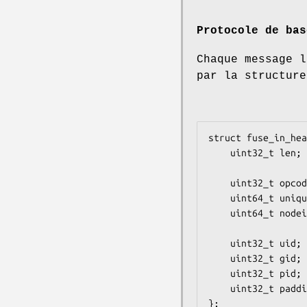
Protocole de bas
Chaque message l
par la structure
struct fuse_in_hea
    uint32_t len;       /* Taille totale des données,

                           incluan
    uint32_t opcode;    /* Le type d’opération (voir ci-après) */

    uint64_t unique;    /* Un identifiant unique pour cette requête */

    uint64_t nodeid;    /* ID de l’objet de système de fichiers

                           qui 
    uint32_t uid;       /* UID du processus requérant */

    uint32_t gid;       /* GID du processus requérant */

    uint32_t pid;       /* PID du processus requérant */

    uint32_t padding;
