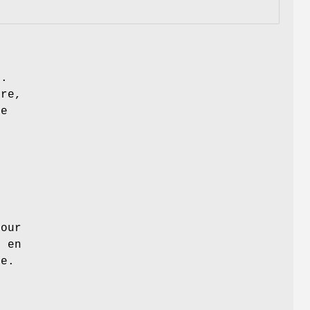
e.
ire,
le
s
Pour
e en
ge.