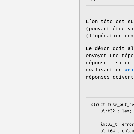
L’en-tête est su
(pouvant être vi
(l’opération de
Le démon doit al
envoyer une répo
réponse — si ce 
réalisant un
wri
réponses doivent
struct fuse_out_he
    uint32_t len;       /* Taille totale des données écrites

                           sur le descri
    int32_t  error;     /* Toute erreur produite (0 si aucune) */

    uint64_t unique;    /* La valeur de la requête correspondante */
