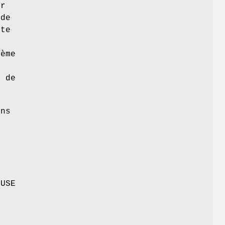
ur
 de
tte
tème
n de
ans
e
FUSE
e