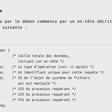
e
u par le démon commence par un en-tête décri
 suivante :
der {

t cet en-tête */

est manipulé */
