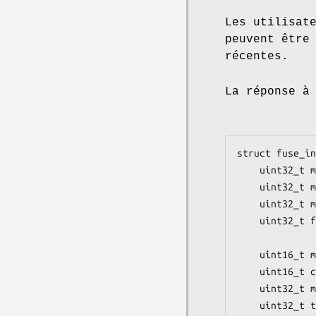
Les utilisat
peuvent être
récentes.
La réponse à
struct fuse_in
    uint32_t major;

    uint32_t minor;

    uint32_t max_readahead;   /* Depuis la version 7.6 */

    uint32_t flags;           /* Depuis la version 7.6 ; quelques bits

                             
    uint16_t max_background;  /* Depuis la version 7.13 */

    uint16_t congestion_threshold;  /* Depuis la version 7.13 */

    uint32_t max_write;       /* Depuis la version 7.5 */

    uint32_t time_gran;       /* Depuis la version 7.6 */
