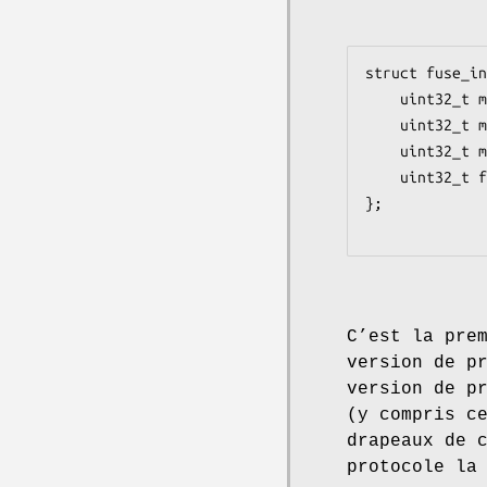
struct fuse_in
    uint32_t major;

    uint32_t minor;

    uint32_t max_readahead; /* Depuis la version 7.6 du protocole */

    uint32_t flags;         /* Depuis la version 7.6 du protocole */

};

C’est la pre
version de p
version de p
(y compris c
drapeaux de 
protocole la