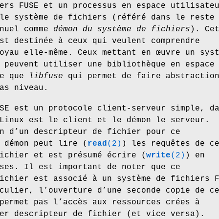
ers FUSE et un processus en espace utilisate
le système de fichiers (référé dans le reste
anuel comme
démon du système de fichiers
). Ce
st destinée à ceux qui veulent comprendre
oyau elle-même. Ceux mettant en œuvre un sys
 peuvent utiliser une bibliothèque en espace
le que
libfuse
qui permet de faire abstractio
as niveau.
SE est un protocole client-serveur simple, d
Linux est le client et le démon le serveur.
n d’un descripteur de fichier pour ce
 démon peut lire (
read
(2)
) les requêtes de c
ichier et est présumé écrire (
write
(2)
) en
ses. Il est important de noter que ce
ichier est associé à un système de fichiers 
culier, l’ouverture d’une seconde copie de c
permet pas l’accès aux ressources crées à
er descripteur de fichier (et vice versa).