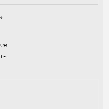
le
 une
n
 les