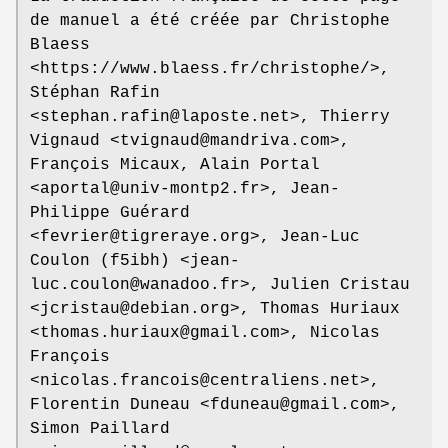
de manuel a été créée par Christophe
Blaess
<https://www.blaess.fr/christophe/>,
Stéphan Rafin
<stephan.rafin@laposte.net>, Thierry
Vignaud <tvignaud@mandriva.com>,
François Micaux, Alain Portal
<aportal@univ-montp2.fr>, Jean-
Philippe Guérard
<fevrier@tigreraye.org>, Jean-Luc
Coulon (f5ibh) <jean-
luc.coulon@wanadoo.fr>, Julien Cristau
<jcristau@debian.org>, Thomas Huriaux
<thomas.huriaux@gmail.com>, Nicolas
François
<nicolas.francois@centraliens.net>,
Florentin Duneau <fduneau@gmail.com>,
Simon Paillard