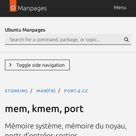
Manpages
Menu
Ubuntu Manpages
Toggle side navigation
stonking
man(fr)
port.4.gz
mem, kmem, port
Mémoire système, mémoire du noyau,
ports d'entrées-sorties