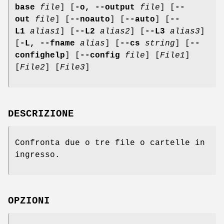
base
file
] [
-o, --output
file
] [
--
out
file
] [
--noauto
] [
--auto
] [
--
L1
alias1
] [
--L2
alias2
] [
--L3
alias3
]
[
-L, --fname
alias
] [
--cs
string
] [
--
confighelp
] [
--config
file
] [
File1
]
[
File2
] [
File3
]
DESCRIZIONE
Confronta due o tre file o cartelle in
ingresso.
OPZIONI