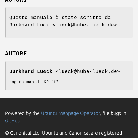
Questo manuale è stato scritto da
Burkhard Lück <lueck@hube-lueck.de>.
AUTORE
Burkhard Lueck
<lueck@hube-lueck.de>
pagina man di KDiff3.
Powered by the
Ubuntu Manpage Operator
, file bugs in
GitHub
© Canonical Ltd. Ubuntu and Canonical are registered