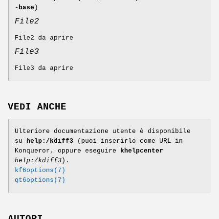
-
base
)
File2
File2 da aprire
File3
File3 da aprire
VEDI ANCHE
Ulteriore documentazione utente è disponibile
su
help:/kdiff3
(puoi inserirlo come URL in
Konqueror, oppure eseguire
khelpcenter
help:/kdiff3
).
kf6options(7)
qt6options(7)
AUTORI