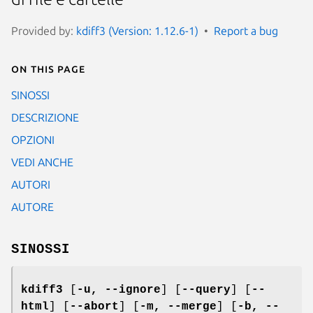
Provided by:
kdiff3 (Version: 1.12.6-1)
Report a bug
On this page
SINOSSI
DESCRIZIONE
OPZIONI
VEDI ANCHE
AUTORI
AUTORE
SINOSSI
kdiff3
[
-u, --ignore
] [
--query
] [
--
html
] [
--abort
] [
-m, --merge
] [
-b, --