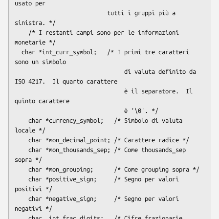
usato per

                           tutti i gruppi più a 
sinistra. */

    /* I restanti campi sono per le informazioni 
monetarie */

  char *int_curr_symbol;   /* I primi tre caratteri 
sono un simbolo

                                di valuta definito da 
ISO 4217.  Il quarto carattere

                                è il separatore.  Il 
quinto carattere

                                è '\0'. */

    char *currency_symbol;   /* Simbolo di valuta 
locale */

    char *mon_decimal_point; /* Carattere radice */

    char *mon_thousands_sep; /* Come 
thousands_sep
sopra */

    char *mon_grouping;      /* Come 
grouping
 sopra */

    char *positive_sign;     /* Segno per valori 
positivi */

    char *negative_sign;     /* Segno per valori 
negativi */

    char  int_frac_digits;   /* Cifre frazionarie 