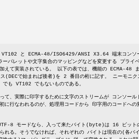
VT102 と ECMA-48/ISO6429/ANSI X3.64 端末コン
ラーパレットや文字集合のマッピングなどを変更する プライ
えて実装されている。 以下の表では、機能の ECMA-48 
クス(DECで始まれば後者)を 2 番目の桁に記す。 ニーモニク
8 でも VT102 でもないものである。
って、実際に印字するために文字のストリームが コンソール
初に行なわれるのが、処理用コードから 印字用のコードへの
TF-8 モードなら、入って来たバイト(byte)は 16 ビット
立てられる。そうでなければ、それぞれの バイトは現在の(各バ