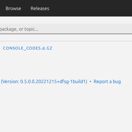
Browse
Releases
console_codes.4.gz
(Version: 0.5.0.0.20221215+dfsg-1build1)
Report a bug