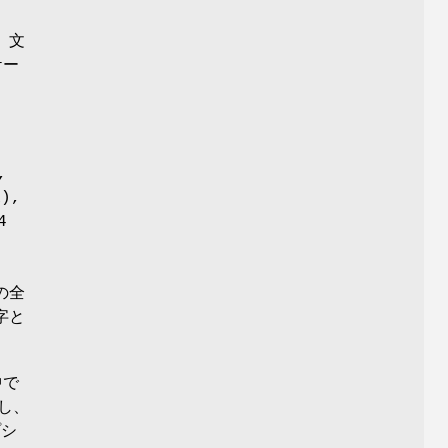
 文
ケー
,
R),
4
,
の全
字と
中で
し、
プシ