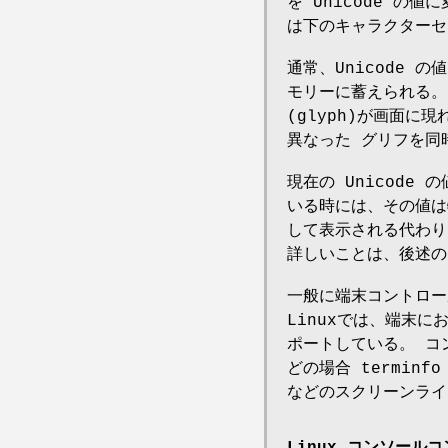
を Unicode の
は下のキャラクターセット
通常、Unicode の
モリーに蓄えられる。
(glyph)が画面に現
異なった グリフを同
現在の Unicode
いる時には、その値は
して表示される代わり
詳しいことは、後述の
一般に端末コントロー
Linuxでは、端末
ポートしている。 コ
どの場合 termin
などのスクリーンライ
Linux コンソール