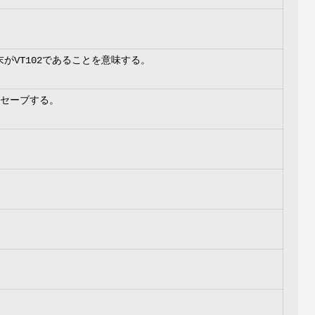
端末がVT102であることを意味する。
をセーブする。