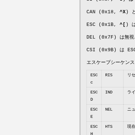
CAN (0x18,
^X
) 
ESC (0x1B,
^[
) 
DEL (0x7F) は無
CSI (0x9B) は E
エスケープシーケンス
ESC
RIS
リ
c
ESC
IND
ラ
D
ESC
NEL
ニ
E
ESC
HTS
現
H