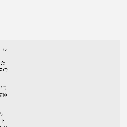
ソール
ベー
また
スの
ドラ
変換
の
イト