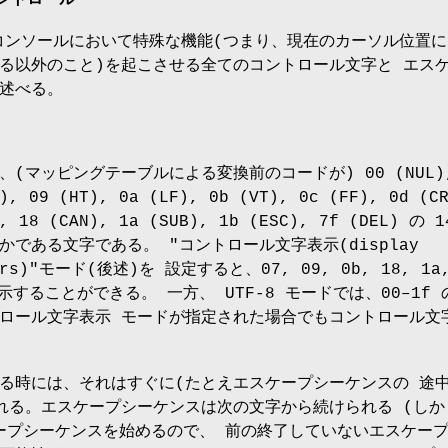
x コンソールにおいて特殊な機能(つまり、現在のカーソル位置に
る以外のこと)を起こさせる全てのコントロール文字と エス
述べる。
(マッピングテーブルによる変換前のコードが) 00 (NUL)
), 09 (HT), 0a (LF), 0b (VT), 0c (FF), 0d (C
), 18 (CAN), 1a (SUB), 1b (ESC), 7f (DEL) の 1
である文字である。 "コントロール文字表示(display
ters)"モード(後述)を 設定すると、07, 09, 0b, 18, 1a
示することができる。 一方、 UTF-8 モードでは、00–1f 
ロール文字表示 モードが指定された場合でもコントロール文
る時には、それはすぐに(たとえエスケープシーケンスの 途
れる。エスケープシーケンスは次の文字から続けられる (しか
ケープシーケンスを始めるので、 前の終了していないエスケー