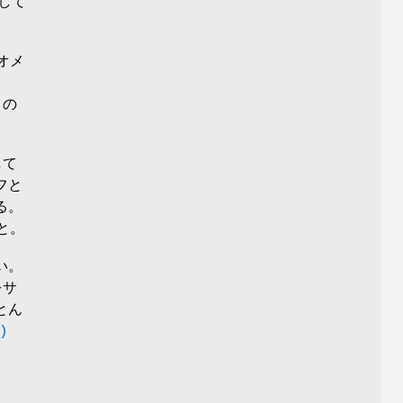
して
デオメ
 の
して
フと
る。
と。
い。
サ
とん
)