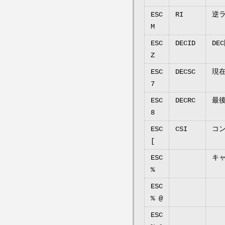
ESC
RI
逆
M
ESC
DECID
DE
Z
ESC
DECSC
現在
7
ESC
DECRC
最後
8
ESC
CSI
コ
[
ESC
キ
%
ESC
デフ
% @
ESC
U