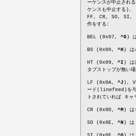
ーケンスが中止される可
ケンスも中止する)。 認
FF, CR, SO, S
作をする:
BEL (0x07,
^G
) 
BS (0x08,
^H
) 
HT (0x09,
^I
) 
タブストップが無い場
LF (0x0A,
^J
), 
ード(linefeed)を
トされていれば キャ
CR (0x0D,
^M
) 
SO (0x0E,
^N
) 
SI (0x0F,
^O
) 