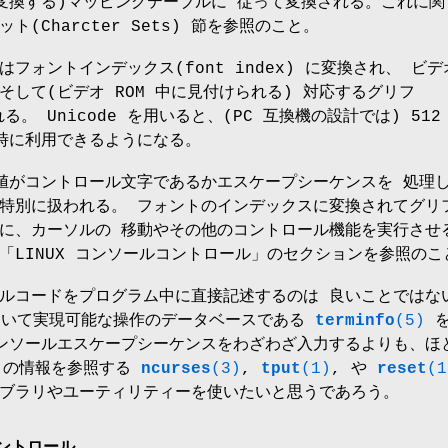
値に変換する)マッピングテーブルに 従って変換される。これに関
(Charcter Sets) 節を参照のこと。
値はフォントインデックス(font index) に変換され、 ビ
そして(ビデオ ROM 中に見付けられる) 対応するグリフ
れる。 Unicode を用いると、(PC 互換機の設計では) 512
時に利用できるようになる。
 の値がコントロール文字であるかエスケープシーケンスを 処理
特別に扱われる。 フォントのインデックスに変換されてグリ
に、カーソルの 移動やその他のコントロール機能を実行させ
「LINUX コンソールコントロール」のセクションを参照のこ
ルコードをプログラム中に直接記述するのは 良いことではな
において実現可能な操作のデータベースである
terminfo
(5)
を
ンソールエスケープシーケンスをわざわざ入力するよりも、ほ
fo の情報を参照する
ncurses
(3)
,
tput
(1)
, や
reset
(1
ブラリやユーティリティーを使いたいと思うであろう。
コントロール