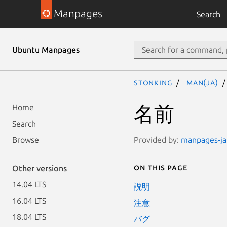
Manpages
Search
Ubuntu Manpages
stonking
man(ja)
名前
Home
Search
Provided by:
manpages-ja 
Browse
On this page
Other versions
14.04 LTS
説明
16.04 LTS
注意
18.04 LTS
バグ