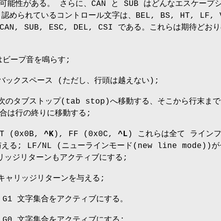
能性がある。 さらに、CAN と SUB はどんなエスケープ
められているコントロール文字は、BEL, BS, HT, LF, 
I, CAN, SUB, ESC, DEL, CSI である。これらは期待どお
はビープ音を鳴らす;
はバックスペース (ただし、行頭は越えない);
は次のタブストップ(tab stop)へ移動する、そこから行末ま
合は行の終りに移動する;
VT (0x0B,
^K
), FF (0x0C,
^L
) これらは全て ライン
与える; LF/NL (ニューラインモード(new line mode))
リッジリターンもアクティブにする;
はキャリッジリターンを与える;
は G1 文字集合をアクティブにする。
は G0 文字集合をアクティブにする;