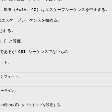
と SUB (0x1A,
^Z
) はエスケープシーケンスを中止する;
はエスケープシーケンスを始める。
視される;
SC [ と等価。
であるが CSI シーケンスでないもの
セット。
インフィード。
ューライン。
在の桁の位置にタブストップを設定する。