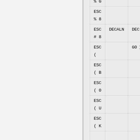
% G
ESC
UT
% 8
ESC
DECALN
DE
# 8
ESC
G
(
ESC
デフ
( B
ESC
V
( 0
ESC
ヌ
( U
ESC
ユ
( K