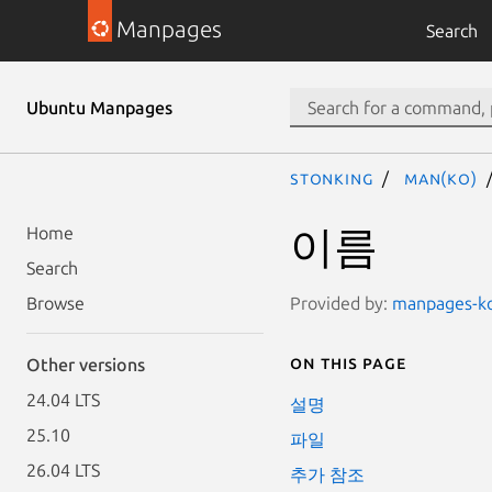
Manpages
Search
Ubuntu Manpages
stonking
man(ko)
이름
Home
Search
Provided by:
manpages-ko 
Browse
On this page
Other versions
24.04 LTS
설명
25.10
파일
26.04 LTS
추가 참조