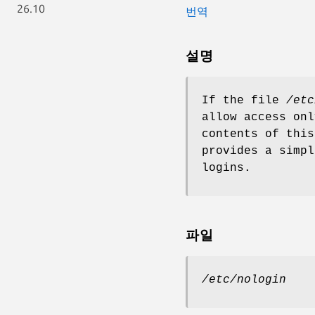
26.10
번역
설명
If the file
/etc
allow access onl
contents of this
provides a simpl
logins.
파일
/etc/nologin