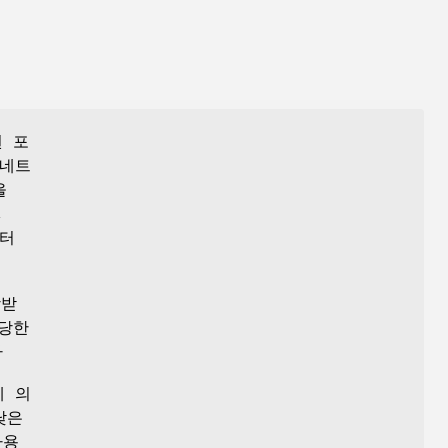
 포
 네트
을
,
터
당받
할당한
다
에 의
낮은
사용