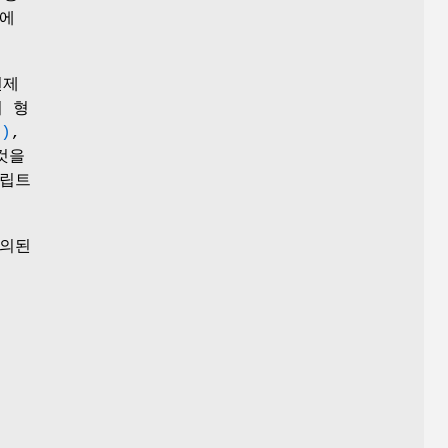
A에
현제
 형
8)
,
것을
크립트
의된