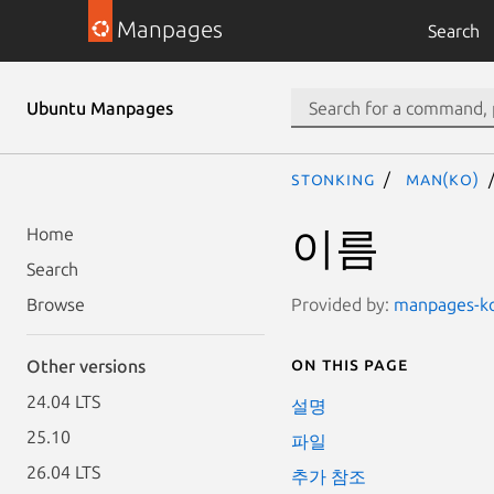
Manpages
Search
Ubuntu Manpages
stonking
man(ko)
이름
Home
Search
Provided by:
manpages-ko 
Browse
On this page
Other versions
24.04 LTS
설명
25.10
파일
26.04 LTS
추가 참조