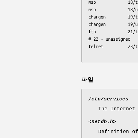
msp             18/t
msp             18/u
chargen         19/t
chargen         19/u
ftp             21/tc
# 22 - unassigned

파일
/etc/services
The Internet
<netdb.h>
Definition 