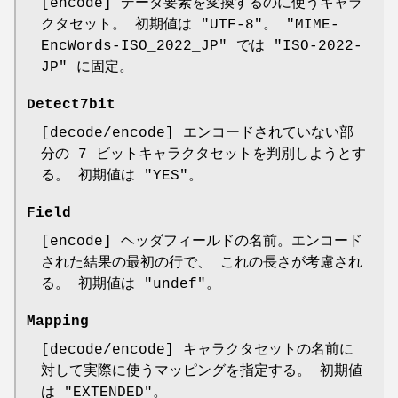
[encode] データ要素を変換するのに使うキャラ
クタセット。 初期値は
"UTF-8"
。
"MIME-
EncWords-ISO_2022_JP"
では
"ISO-2022-
JP"
に固定。
Detect7bit
[decode/encode] エンコードされていない部
分の 7 ビットキャラクタセットを判別しようとす
る。 初期値は
"YES"
。
Field
[encode] ヘッダフィールドの名前。エンコード
された結果の最初の行で、 これの長さが考慮され
る。 初期値は
"undef"
。
Mapping
[decode/encode] キャラクタセットの名前に
対して実際に使うマッピングを指定する。 初期値
は
"EXTENDED"
。