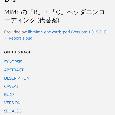
MIME の「B」・「Q」ヘッダエンコ
ーディング (代替案)
Provided by:
libmime-encwords-perl (Version: 1.015.0-1)
Report a bug
On this page
SYNOPSIS
ABSTRACT
DESCRIPTION
CAVEAT
BUGS
VERSION
SEE ALSO