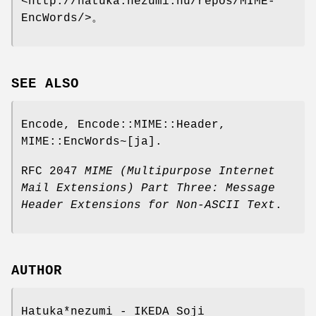
<http://hatuka.nezumi.nu/repos/MIME-
EncWords/>。
SEE ALSO
Encode, Encode::MIME::Header,
MIME::EncWords~[ja].
RFC 2047
MIME (Multipurpose Internet
Mail Extensions) Part Three:
Message
Header Extensions for Non-ASCII Text
.
AUTHOR
Hatuka*nezumi - IKEDA Soji