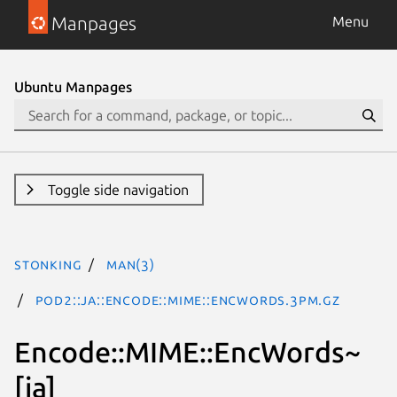
Manpages
Menu
Ubuntu Manpages
Toggle side navigation
stonking
man(3)
POD2::JA::Encode::MIME::EncWords.3pm.gz
Encode::MIME::EncWords~
[ja]