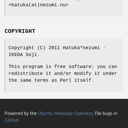
<hatuka(at)nezumi.nu>
COPYRIGHT
Copyright (C) 2011 Hatuka*nezumi -
IKEDA Soji.
This program is free software; you can
redistribute it and/or modify it under
the same terms as Perl itself.
Powered by the
Ubuntu Manpage Operator
, file bugs in
GitHub