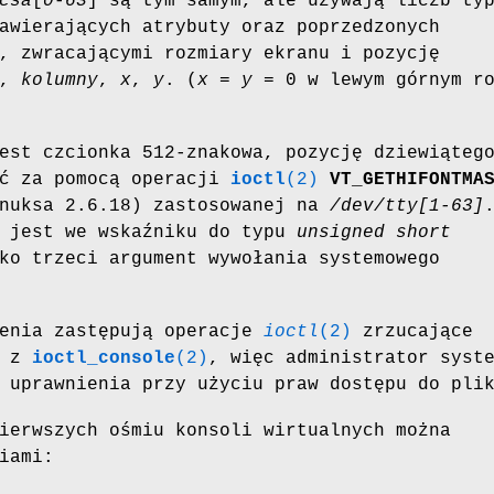
csa
[
0
-
63
] są tym samym, ale używają liczb ty
wierających atrybuty oraz poprzedzonych
, zwracającymi rozmiary ekranu i pozycję
,
kolumny
,
x
,
y
. (
x
=
y
= 0 w lewym górnym r
est czcionka 512-znakowa, pozycję dziewiąteg
ać za pomocą operacji
ioctl
(2)
VT_GETHIFONTMA
inuksa 2.6.18) zastosowanej na
/dev/tty[1-63]
a jest we wskaźniku do typu
unsigned short
ko trzeci argument wywołania systemowego
zenia zastępują operacje
ioctl
(2)
zrzucające
u z
ioctl_console
(2)
, więc administrator syst
 uprawnienia przy użyciu praw dostępu do pli
ierwszych ośmiu konsoli wirtualnych można
iami: