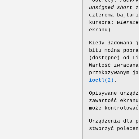
root:tty.
/dev/v
unsigned short
za
czterema bajtami
kursora:
wiersze
ekranu).
Kiedy ładowana j
bitu można pobr
(dostępnej od L
Wartość zwracan
przekazywanym ja
ioctl
(2)
.
Opisywane urząd
zawartość ekran
może kontrolować
Urządzenia dla p
stworzyć polecen