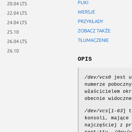
PLIKI
20.04 LTS
WERSJE
22.04 LTS
PRZYKŁADY
24.04 LTS
ZOBACZ TAKŻE
25.10
TŁUMACZENIE
26.04 LTS
26.10
OPIS
/dev/vcs0
jest u
numerze poboczny
właścicielem okr
obecnie widoczne
/dev/vcs
[
1
-
63
] t
konsoli, mające 
najczęściej z pr