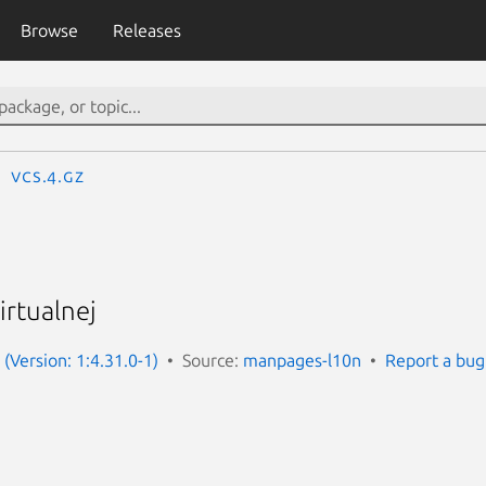
Browse
Releases
vcs.4.gz
irtualnej
(Version: 1:4.31.0-1)
Source:
manpages-l10n
Report a bug