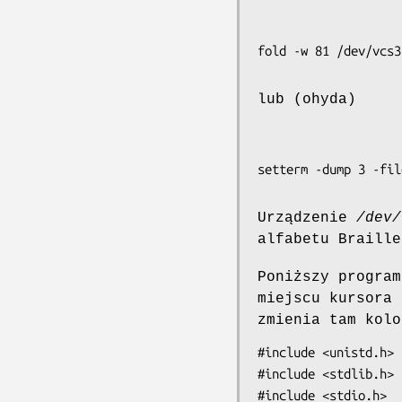
lub (ohyda)
Urządzenie
/dev/
alfabetu Braille
Poniższy program
miejscu kursora 
zmienia tam kolo
#include <unistd.h>

#include <stdlib.h>

#include <stdio.h>
