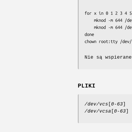
for x in 0 1 2 3 4 5
    mknod -m 644 /dev/vcs$x c 7 $x;

    mknod -m 644 /dev/vcsa$x c 7 $[$x+128];

done

Nie są wspieran
PLIKI
/dev/vcs
[
0
-
63
]
/dev/vcsa
[
0
-
63
]