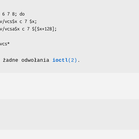
 6 7 8; do

e żadne odwołania
ioctl
(2)
.