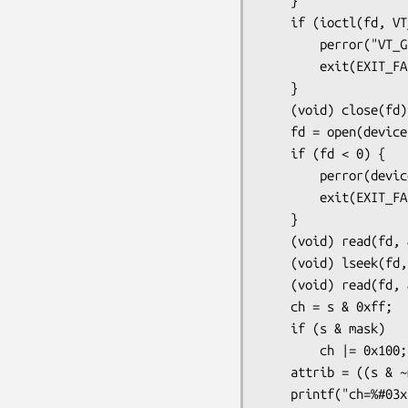
    }

    if (ioctl(fd, VT_GETHIFONTMASK, &mask) < 0) {

        perror("VT_GETHIFONTMASK");

        exit(EXIT_FAILURE);

    }

    (void) close(fd);

    fd = open(device, O_RDWR);

    if (fd < 0) {

        perror(device);

        exit(EXIT_FAILURE);

    }

    (void) read(fd, &scrn, 4);

    (void) lseek(fd, 4 + 2*(scrn.y*scrn.cols + scrn.x), SEEK_SET);

    (void) read(fd, &s, 2);

    ch = s & 0xff;

    if (s & mask)

        ch |= 0x100;

    attrib = ((s & ~mask) >> 8);

    printf("ch=%#03x attrib=%#02x\n", ch, attrib);
