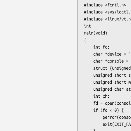
#include <fcntl.h>

#include <sys/ioctl.h
#include <linux/vt.h>
int

main(void)

{

    int fd;

    char *device = "/dev/vcsa2";

    char *console = "/dev/tty2";

    struct {unsigned char lines, cols, x, y;} scrn;

    unsigned short s;

    unsigned short mask;

    unsigned char attrib;

    int ch;

    fd = open(console, O_RDWR);

    if (fd < 0) {

        perror(console);

        exit(EXIT_FAILURE);
