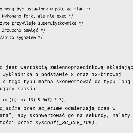
e mogą być ustawione w polu ac_flag */

t
jest wartością zmiennoprzecinkową składają
 wykładnika o podstawie 8 oraz 13-bitowej
ć
c
tego typu można skonwertować do typu long
ujący sposób:
ff) << (((c >> 13) & 0x7) * 3);
c_stime
oraz
ac_etime
odmierzają czas w
ara”; aby skonwertować go na sekundy, należy
rtości przez
sysconf(_SC_CLK_TCK)
.