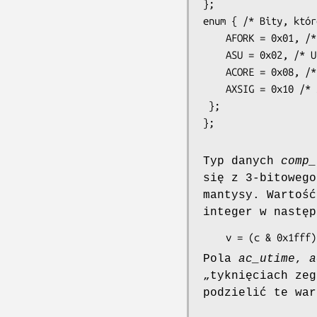
};

enum { /* Bity, któr
    AFORK = 0x01, /* Wykonano fork, ale nie exec */

    ASU = 0x02, /* Użyte przywileje superużytkownika */

    ACORE = 0x08, /* Zrzucono pamięć */

    AXSIG = 0x10 /* Zabito sygnałem */

 };

Typ danych
comp_
się z 3-bitowego
mantysy. Wartoś
integer w następ
    v = (c & 0x1f
Pola
ac_utime
,
a
„tyknięciach zeg
podzielić te wa