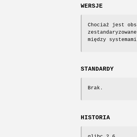
WERSJE
Chociaż jest obs
zestandaryzowane
między systemami
STANDARDY
Brak.
HISTORIA
glibc 2.6.