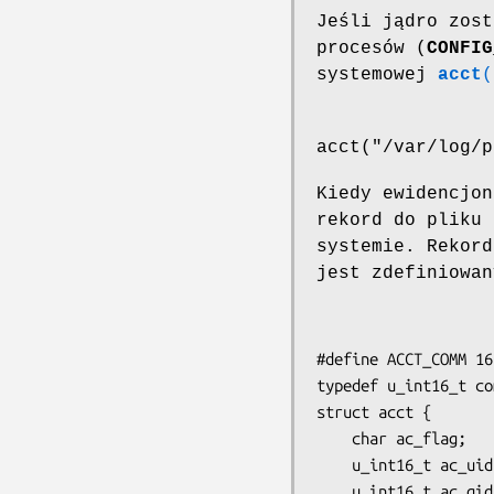
Jeśli jądro zost
procesów (
CONFIG
systemowej
acct
(
acct("/var/log/p
Kiedy ewidencjon
rekord do pliku 
systemie. Rekord
jest zdefiniowa
#define ACCT_COMM 16

typedef u_int16_t co
struct acct {

    char ac_flag;           /* Znaczniki ewidencjonowania */

    u_int16_t ac_uid;       /* ID użytkownika */

    u_int16_t ac_gid;       /* ID grupy */
