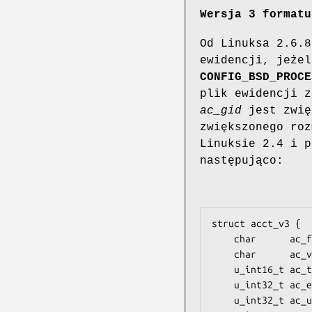
Wersja 3 formatu
Od Linuksa 2.6.8
ewidencji, jeżel
CONFIG_BSD_PROCE
plik ewidencji 
ac_gid
jest zwię
zwiększonego roz
Linuksie 2.4 i p
następująco:
struct acct_v3 {

    char      ac_flag;      /* Znaczniki */

    char      ac_version;   /* Zawsze ustawione na ACCT_VERSION (3) */

    u_int16_t ac_tty;       /* Terminal sterujący */

    u_int32_t ac_exitcode;  /* Stan zakończenia procesu */

    u_int32_t ac_uid;       /* Rzeczywiste ID użytkownika */
