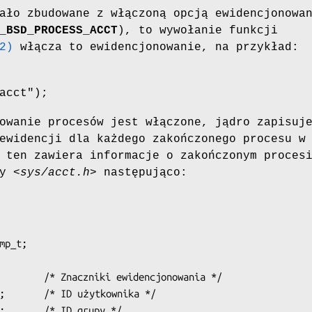
ało zbudowane z włączoną opcją ewidencjonowa
_BSD_PROCESS_ACCT
), to wywołanie funkcji
2)
włącza to ewidencjonowanie, na przykład:
acct");
owanie procesów jest włączone, jądro zapisuj
ewidencji dla każdego zakończonego procesu w
 ten zawiera informacje o zakończonym proces
ny
<sys/acct.h>
następująco:
mp_t;
