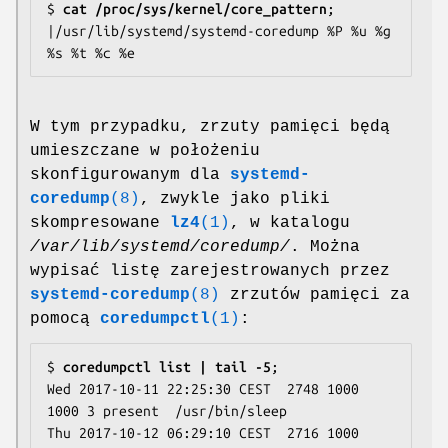
$
 cat /proc/sys/kernel/core_pattern
;

|/usr/lib/systemd/systemd-coredump %P %u %g 
W tym przypadku, zrzuty pamięci będą
umieszczane w położeniu
skonfigurowanym dla
systemd-
coredump
(8)
, zwykle jako pliki
skompresowane
lz4
(1)
, w katalogu
/var/lib/systemd/coredump/
. Można
wypisać listę zarejestrowanych przez
systemd-coredump
(8)
zrzutów pamięci za
pomocą
coredumpctl
(1)
:
$
 coredumpctl list | tail -5
;

Wed 2017-10-11 22:25:30 CEST  2748 1000 
1000 3 present  /usr/bin/sleep

Thu 2017-10-12 06:29:10 CEST  2716 1000 