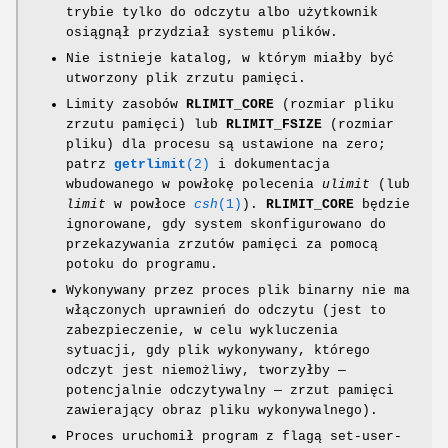
trybie tylko do odczytu albo użytkownik
osiągnął przydział systemu plików.
Nie istnieje katalog, w którym miałby być
utworzony plik zrzutu pamięci.
Limity zasobów
RLIMIT_CORE
(rozmiar pliku
zrzutu pamięci) lub
RLIMIT_FSIZE
(rozmiar
pliku) dla procesu są ustawione na zero;
patrz
getrlimit
(2)
i dokumentacja
wbudowanego w powłokę polecenia
ulimit
(lub
limit
w powłoce
csh
(1)
).
RLIMIT_CORE
będzie
ignorowane, gdy system skonfigurowano do
przekazywania zrzutów pamięci za pomocą
potoku do programu.
Wykonywany przez proces plik binarny nie ma
włączonych uprawnień do odczytu (jest to
zabezpieczenie, w celu wykluczenia
sytuacji, gdy plik wykonywany, którego
odczyt jest niemożliwy, tworzyłby —
potencjalnie odczytywalny — zrzut pamięci
zawierający obraz pliku wykonywalnego).
Proces uruchomił program z flagą set-user-