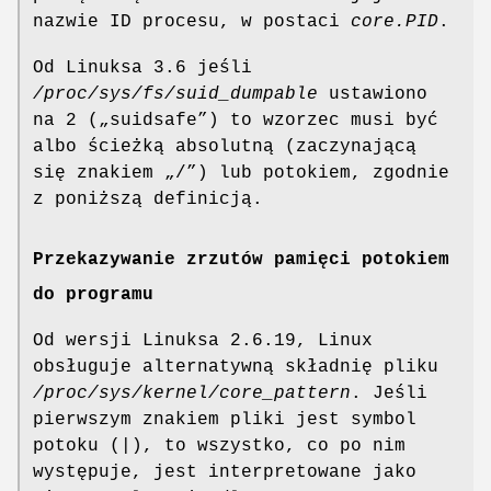
nazwie ID procesu, w postaci
core.PID
.
Od Linuksa 3.6 jeśli
/proc/sys/fs/suid_dumpable
ustawiono
na 2 („suidsafe”) to wzorzec musi być
albo ścieżką absolutną (zaczynającą
się znakiem „/”) lub potokiem, zgodnie
z poniższą definicją.
Przekazywanie zrzutów pamięci potokiem
do programu
Od wersji Linuksa 2.6.19, Linux
obsługuje alternatywną składnię pliku
/proc/sys/kernel/core_pattern
. Jeśli
pierwszym znakiem pliki jest symbol
potoku (
|
), to wszystko, co po nim
występuje, jest interpretowane jako