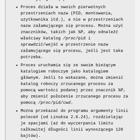
Proces działa w swoich pierwotnych
przestrzeniach nazw (PID, montowania,
użytkownika itd.), a nie w przestrzeniach
nazw załamującego się procesu. Można użyć
znaczników, takich jak
%P
, aby odnaleźć
właściwy katalog
/proc/
pid i
sprawdzić/wejść w przestrzenie nazw
załamującego się procesu, jeśli jest taka
potrzeba.
Proces uruchamia się ze swoim bieżącym
katalogiem roboczym jako katalogiem
głównym. Jeśli to wskazane, można zmienić
katalog roboczy zrzucanego procesu za
pomocą wartości podanej przez znacznik
%P
,
aby zmienić położenie zrzucanego procesu za
pomocą
/proc/
pid
/cwd
.
Można przekazać do programu argumenty linii
poleceń (od Linuksa 2.6.24), rozdzielając
je spacjami (aż do wyczerpania limitu
całkowitej długości linii wynoszącego 128
bajtów).