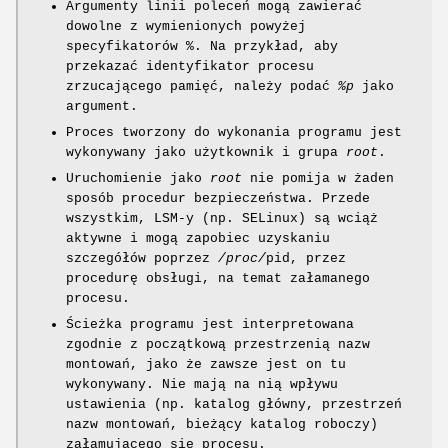
Argumenty linii poleceń mogą zawierać
dowolne z wymienionych powyżej
specyfikatorów %. Na przykład, aby
przekazać identyfikator procesu
zrzucającego pamięć, należy podać
%p
jako
argument.
Proces tworzony do wykonania programu jest
wykonywany jako użytkownik i grupa
root
.
Uruchomienie jako
root
nie pomija w żaden
sposób procedur bezpieczeństwa. Przede
wszystkim, LSM-y (np. SELinux) są wciąż
aktywne i mogą zapobiec uzyskaniu
szczegółów poprzez
/proc/
pid, przez
procedurę obsługi, na temat załamanego
procesu.
Ścieżka programu jest interpretowana
zgodnie z początkową przestrzenią nazw
montowań, jako że zawsze jest on tu
wykonywany. Nie mają na nią wpływu
ustawienia (np. katalog główny, przestrzeń
nazw montowań, bieżący katalog roboczy)
załamującego się procesu.