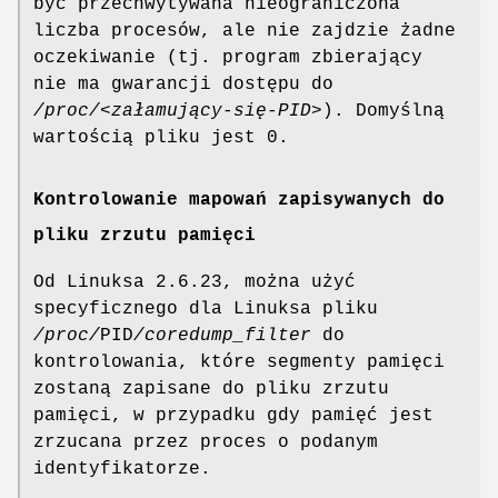
być przechwytywana nieograniczona
liczba procesów, ale nie zajdzie żadne
oczekiwanie (tj. program zbierający
nie ma gwarancji dostępu do
/proc/<załamujący-się-PID>
). Domyślną
wartością pliku jest 0.
Kontrolowanie mapowań zapisywanych do
pliku zrzutu pamięci
Od Linuksa 2.6.23, można użyć
specyficznego dla Linuksa pliku
/proc/
PID
/coredump_filter
do
kontrolowania, które segmenty pamięci
zostaną zapisane do pliku zrzutu
pamięci, w przypadku gdy pamięć jest
zrzucana przez proces o podanym
identyfikatorze.