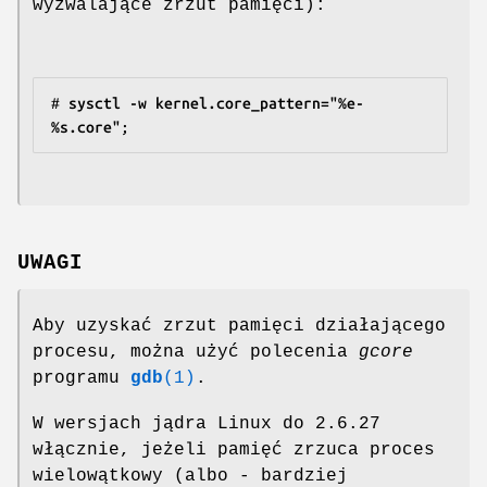
wyzwalające zrzut pamięci):
#
 sysctl -w kernel.core_pattern="%e-
%s.core"
UWAGI
Aby uzyskać zrzut pamięci działającego
procesu, można użyć polecenia
gcore
programu
gdb
(1)
.
W wersjach jądra Linux do 2.6.27
włącznie, jeżeli pamięć zrzuca proces
wielowątkowy (albo - bardziej