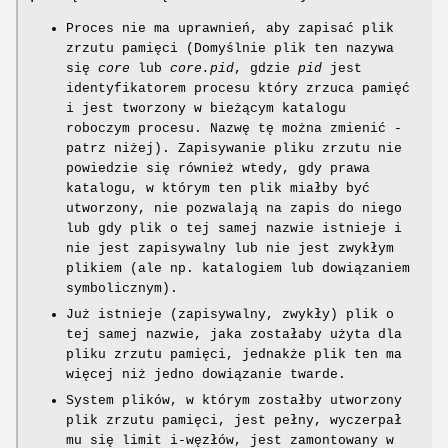
Proces nie ma uprawnień, aby zapisać plik
zrzutu pamięci (Domyślnie plik ten nazywa
się
core
lub
core.pid
, gdzie
pid
jest
identyfikatorem procesu który zrzuca pamięć
i jest tworzony w bieżącym katalogu
roboczym procesu. Nazwę tę można zmienić -
patrz niżej). Zapisywanie pliku zrzutu nie
powiedzie się również wtedy, gdy prawa
katalogu, w którym ten plik miałby być
utworzony, nie pozwalają na zapis do niego
lub gdy plik o tej samej nazwie istnieje i
nie jest zapisywalny lub nie jest zwykłym
plikiem (ale np. katalogiem lub dowiązaniem
symbolicznym).
Już istnieje (zapisywalny, zwykły) plik o
tej samej nazwie, jaka zostałaby użyta dla
pliku zrzutu pamięci, jednakże plik ten ma
więcej niż jedno dowiązanie twarde.
System plików, w którym zostałby utworzony
plik zrzutu pamięci, jest pełny, wyczerpał
mu się limit i-węzłów, jest zamontowany w