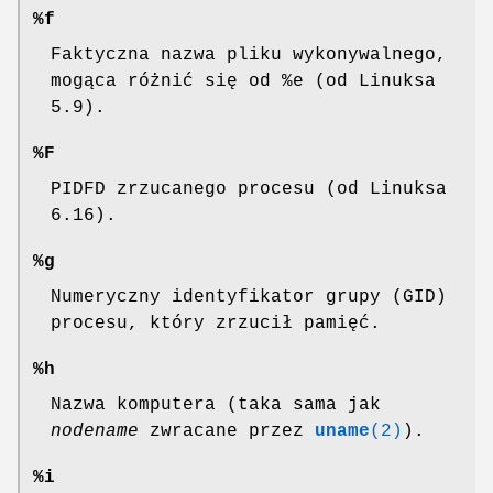
%f
Faktyczna nazwa pliku wykonywalnego,
mogąca różnić się od %e (od Linuksa
5.9).
%F
PIDFD zrzucanego procesu (od Linuksa
6.16).
%g
Numeryczny identyfikator grupy (GID)
procesu, który zrzucił pamięć.
%h
Nazwa komputera (taka sama jak
nodename
zwracane przez
uname
(2)
).
%i