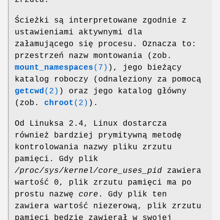
Ścieżki są interpretowane zgodnie z
ustawieniami aktywnymi dla
załamującego się procesu. Oznacza to:
przestrzeń nazw montowania (zob.
mount_namespaces
(7)
), jego bieżący
katalog roboczy (odnaleziony za pomocą
getcwd
(2)
) oraz jego katalog główny
(zob.
chroot
(2)
).
Od Linuksa 2.4, Linux dostarcza
również bardziej prymitywną metodę
kontrolowania nazwy pliku zrzutu
pamięci. Gdy plik
/proc/sys/kernel/core_uses_pid
zawiera
wartość 0, plik zrzutu pamięci ma po
prostu nazwę
core
. Gdy plik ten
zawiera wartość niezerową, plik zrzutu
pamięci będzie zawierał w swojej