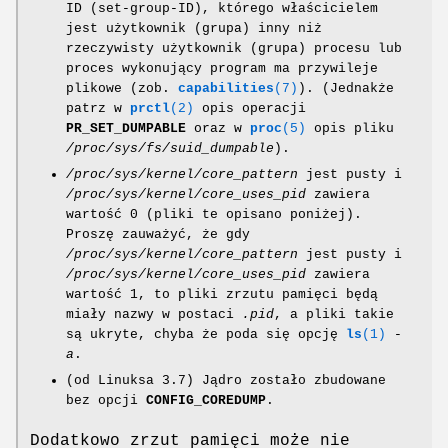
ID (set-group-ID), którego właścicielem
jest użytkownik (grupa) inny niż
rzeczywisty użytkownik (grupa) procesu lub
proces wykonujący program ma przywileje
plikowe (zob.
capabilities
(7)
). (Jednakże
patrz w
prctl
(2)
opis operacji
PR_SET_DUMPABLE
oraz w
proc
(5)
opis pliku
/proc/sys/fs/suid_dumpable
).
/proc/sys/kernel/core_pattern
jest pusty i
/proc/sys/kernel/core_uses_pid
zawiera
wartość 0 (pliki te opisano poniżej).
Proszę zauważyć, że gdy
/proc/sys/kernel/core_pattern
jest pusty i
/proc/sys/kernel/core_uses_pid
zawiera
wartość 1, to pliki zrzutu pamięci będą
miały nazwy w postaci
.pid
, a pliki takie
są ukryte, chyba że poda się opcję
ls
(1)
-
a
.
(od Linuksa 3.7) Jądro zostało zbudowane
bez opcji
CONFIG_COREDUMP
.
Dodatkowo zrzut pamięci może nie