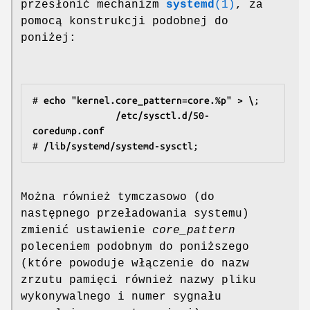
przesłonić mechanizm
systemd
(1)
, za
pomocą konstrukcji podobnej do
poniżej:
#
 echo "kernel.core_pattern=core.%p" > \
;

/etc/sysctl.d/50-
coredump.conf
#
 /lib/systemd/systemd-sysctl
Można również tymczasowo (do
następnego przeładowania systemu)
zmienić ustawienie
core_pattern
poleceniem podobnym do poniższego
(które powoduje włączenie do nazw
zrzutu pamięci również nazwy pliku
wykonywalnego i numer sygnału