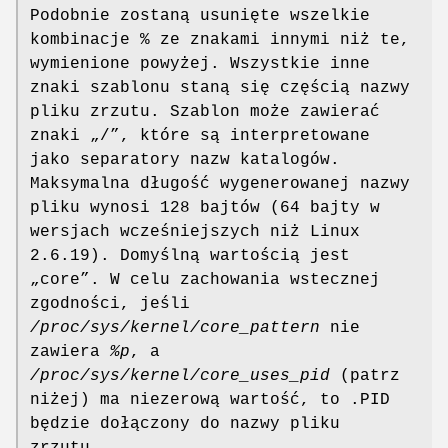
Podobnie zostaną usunięte wszelkie
kombinacje % ze znakami innymi niż te,
wymienione powyżej. Wszystkie inne
znaki szablonu staną się częścią nazwy
pliku zrzutu. Szablon może zawierać
znaki „/”, które są interpretowane
jako separatory nazw katalogów.
Maksymalna długość wygenerowanej nazwy
pliku wynosi 128 bajtów (64 bajty w
wersjach wcześniejszych niż Linux
2.6.19). Domyślną wartością jest
„core”. W celu zachowania wstecznej
zgodności, jeśli
/proc/sys/kernel/core_pattern
nie
zawiera
%p
, a
/proc/sys/kernel/core_uses_pid
(patrz
niżej) ma niezerową wartość, to .PID
będzie dołączony do nazwy pliku
zrzutu.