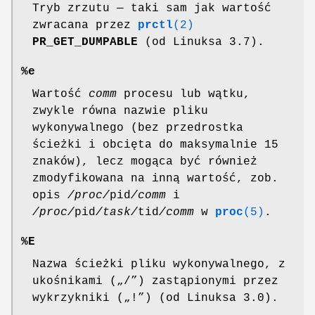
Tryb zrzutu — taki sam jak wartość
zwracana przez
prctl
(2)
PR_GET_DUMPABLE
(od Linuksa 3.7).
%e
Wartość
comm
procesu lub wątku,
zwykle równa nazwie pliku
wykonywalnego (bez przedrostka
ścieżki i obcięta do maksymalnie 15
znaków), lecz mogąca być również
zmodyfikowana na inną wartość, zob.
opis
/proc/
pid
/comm
i
/proc/
pid
/task/
tid
/comm
w
proc
(5)
.
%E
Nazwa ścieżki pliku wykonywalnego, z
ukośnikami („/”) zastąpionymi przez
wykrzykniki („!”) (od Linuksa 3.0).