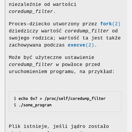
niezależnie od wartości
coredump_filter
.
Proces-dziecko utworzony przez
fork
(2)
dziedziczy wartość
coredump_filter
od
swojego rodzica; wartość ta jest także
zachowywana podczas
execve
(2)
.
Może być użyteczne ustawienie
coredump_filter
w powłoce przed
uruchomieniem programu, na przykład:
$
 echo 0x7 > /proc/self/coredump_filter
$
 ./some_program
Plik istnieje, jeśli jądro zostało