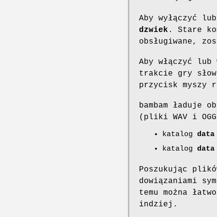
Aby wyłączyć lub
dzwiek
. Stare k
obsługiwane, zos
Aby włączyć lub 
trakcie gry sło
przycisk myszy r
bambam ładuje ob
(pliki WAV i OGG
katalog
data
katalog
data
Poszukując plik
dowiązaniami sym
temu można łatwo
indziej.