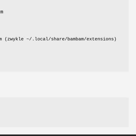
am
 (zwykle ~/.local/share/bambam/extensions)