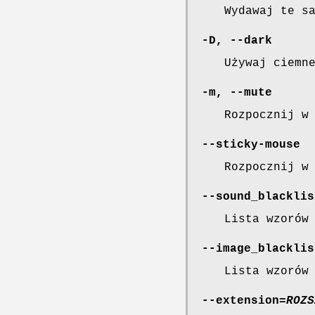
Wydawaj te s
-D
,
--dark
Używaj ciemn
-m
,
--mute
Rozpocznij w
--sticky-mouse
Rozpocznij w
--sound_blacklis
Lista wzorów
--image_blacklis
Lista wzorów
--extension
=
ROZS