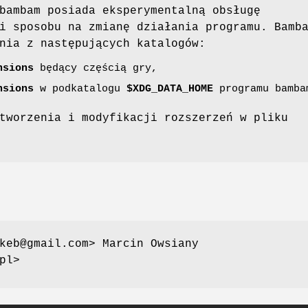
bambam posiada eksperymentalną obsługę
i sposobu na zmianę działania programu. Bamb
nia z następujących katalogów:
nsions
będący częścią gry,
nsions
w podkatalogu
$XDG_DATA_HOME
programu bambam
tworzenia i modyfikacji rozszerzeń w pliku
keb@gmail.com> Marcin Owsiany
pl>