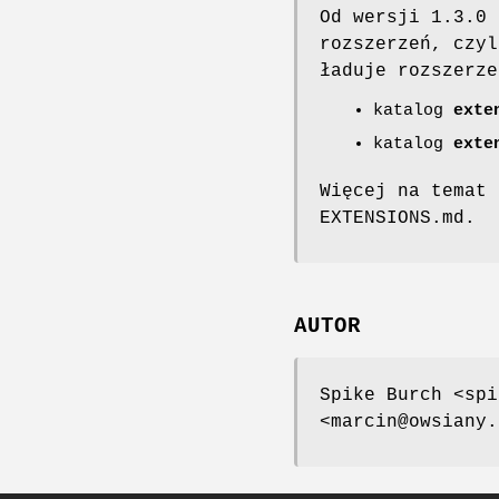
Od wersji 1.3.0 
rozszerzeń, czyl
ładuje rozszerze
katalog
exte
katalog
exte
Więcej na temat 
EXTENSIONS.md.
AUTOR
Spike Burch <spi
<marcin@owsiany.