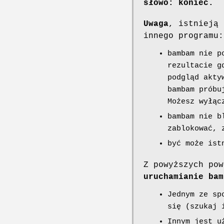
słowo: koniec.
Uwaga
, istnieją 
innego programu:
bambam nie p
rezultacie g
podgląd akty
bambam próbu
Możesz wyłąc
bambam nie b
zablokować, 
być może ist
Z powyższych po
uruchamianie bam
Jednym ze sp
się (szukaj 
Innym jest u