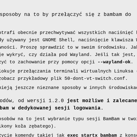
sposoby na to by przełączyć się z bambam do
otrafi obecnie przechwytywać wszystkich naciśnięć 
dy używany jest GNOME Shell, naciśnięcie klawisza 
wności. Proszę sprawdzić to w swoim środowisku. Ja
je wykryć, czy działa pod Wayland. Jeśli tak jest,
zyć to zachowanie przy pomocy opcji
--wayland-ok
.
lokuje przełączania terminali wirtualnych Linuksa 
zobacz przykładowy plik 50-dont-vt-switch.conf.
nieją jeszcze nieznane sposoby w innych środowiska
wodów, od wersji 1.2.0
jest możliwe i zalecan
bam w dedykowanej sesji logowania.
osobów na to jest wybranie typu sesji BamBam w two
ikony koła zębatego).
życie komendy takiej jak
exec startx bambam
z kons