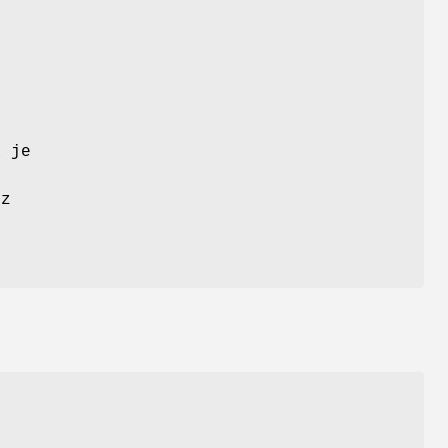
,
a je
 z
o