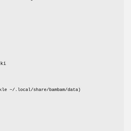
ęki
kle ~/.local/share/bambam/data)