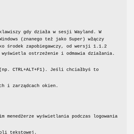
klawiszy gdy działa w sesji Wayland. W
Windows (znanego też jako Super) włączy
ko środek zapobiegawczy, od wersji 1.1.2
 wyświetla ostrzeżenie i odmawia działania.
(np. CTRL+ALT+F1). Jeśli chciałbyś to
ch i zarządcach okien.
e
im menedżerze wyświetlania podczas logowania
oli tekstowej.