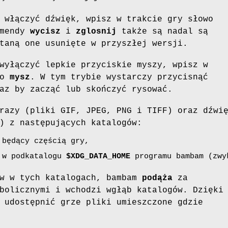
 włączyć dźwięk, wpisz w trakcie gry słowo
omendy
wycisz
i
zglosnij
także są nadal są
taną one usunięte w przyszłej wersji.
wyłączyć lepkie przyciskie myszy, wpisz w
wo
mysz
. W tym trybie wystarczy przycisnąć
az by zacząć lub skończyć rysować.
razy (pliki GIF, JPEG, PNG i TIFF) oraz dźwi
) z następujących katalogów:
będący częścią gry,
w podkatalogu
$XDG_DATA_HOME
programu bambam (zwy
ów w tych katalogach, bambam
podąża
za
bolicznymi i wchodzi wgłąb katalogów. Dzięki
 udostępnić grze pliki umieszczone gdzie