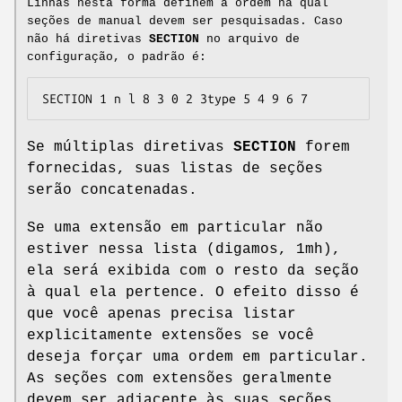
Linhas nesta forma definem a ordem na qual
seções de manual devem ser pesquisadas. Caso
não há diretivas
SECTION
no arquivo de
configuração, o padrão é:
SECTION 1 n l 8 3 0 2 3type 5 4 9 6 7
Se múltiplas diretivas
SECTION
forem
fornecidas, suas listas de seções
serão concatenadas.
Se uma extensão em particular não
estiver nessa lista (digamos, 1mh),
ela será exibida com o resto da seção
à qual ela pertence. O efeito disso é
que você apenas precisa listar
explicitamente extensões se você
deseja forçar uma ordem em particular.
As seções com extensões geralmente
devem ser adjacente às suas seções