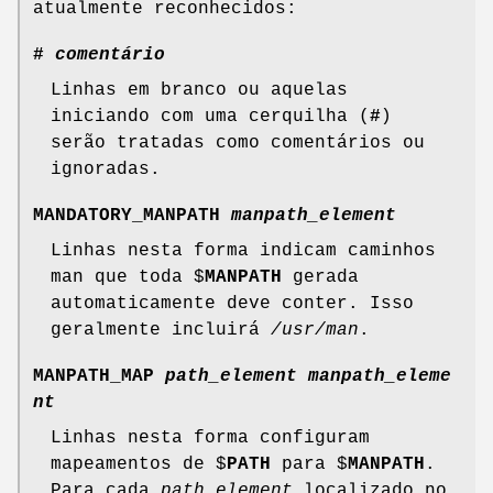
atualmente reconhecidos:
#
comentário
Linhas em branco ou aquelas
iniciando com uma cerquilha (
#
)
serão tratadas como comentários ou
ignoradas.
MANDATORY_MANPATH
manpath_element
Linhas nesta forma indicam caminhos
man que toda $
MANPATH
gerada
automaticamente deve conter. Isso
geralmente incluirá
/usr/man
.
MANPATH_MAP
path_element manpath_eleme
nt
Linhas nesta forma configuram
mapeamentos de $
PATH
para $
MANPATH
.
Para cada
path_element
localizado no