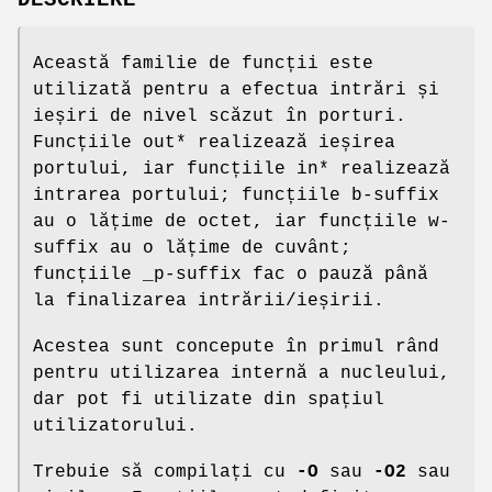
DESCRIERE
Această familie de funcții este
utilizată pentru a efectua intrări și
ieșiri de nivel scăzut în porturi.
Funcțiile out* realizează ieșirea
portului, iar funcțiile in* realizează
intrarea portului; funcțiile b-suffix
au o lățime de octet, iar funcțiile w-
suffix au o lățime de cuvânt;
funcțiile _p-suffix fac o pauză până
la finalizarea intrării/ieșirii.
Acestea sunt concepute în primul rând
pentru utilizarea internă a nucleului,
dar pot fi utilizate din spațiul
utilizatorului.
Trebuie să compilați cu
-O
sau
-O2
sau