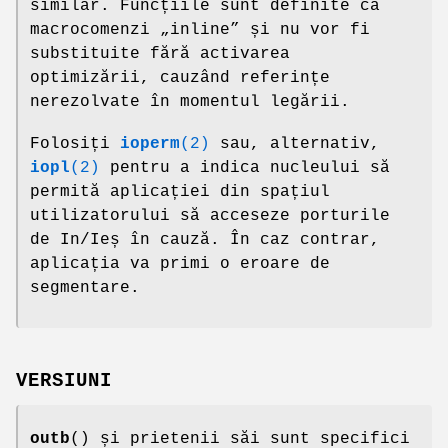
similar. Funcțiile sunt definite ca
macrocomenzi „inline” și nu vor fi
substituite fără activarea
optimizării, cauzând referințe
nerezolvate în momentul legării.
Folosiți
ioperm
(2)
sau, alternativ,
iopl
(2)
pentru a indica nucleului să
permită aplicației din spațiul
utilizatorului să acceseze porturile
de In/Ieș în cauză. În caz contrar,
aplicația va primi o eroare de
segmentare.
VERSIUNI
outb
() și prietenii săi sunt specifici