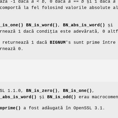
ază -1 dacă
a
<
b
, 0 dacă
a
==
b
și 1 dacă
a
comportă la fel folosind valorile absolute 
_is_one()
BN_is_word()
,
BN_abs_is_word()
și
nează 1 dacă condiția este adevărată, 0 alt
returnează 1 dacă
BIGNUM
's sunt prime între
rnează 0.
SSL 1.1.0,
BN_is_zero()
,
BN_is_one()
,
_abs_is_word()
și
BN_is_odd()
erau macrocomen
oprime()
a fost adăugată în OpenSSL 3.1.