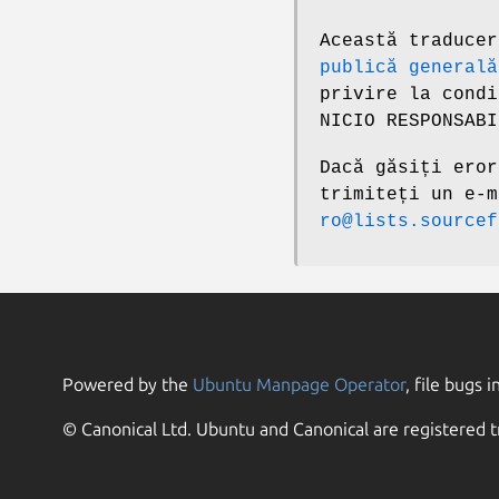
Această traduce
publică generală
privire la condi
NICIO RESPONSABI
Dacă găsiți eror
trimiteți un e-
ro@lists.sourcef
Powered by the
Ubuntu Manpage Operator
, file bugs i
© Canonical Ltd. Ubuntu and Canonical are registered t