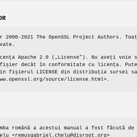
OR
r 2000-2021 The OpenSSL Project Authors. Toa
vate.
cența Apache 2.0 („License”). Nu aveți voie 
fișier decât în conformitate cu licența. Put
in fișierul LICENSE din distribuția sursei s
ww.openssl.org/source/license.html>.
mba română a acestui manual a fost făcută de
elu <remusgabriel.chelu@disroot.org>