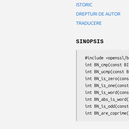
ISTORIC
DREPTURI DE AUTOR
TRADUCERE
SINOPSIS
 #include <openssl/bn.h>

 int BN_cmp(const BIGNUM *a, const BIGNUM *b);

 int BN_ucmp(const BIGNUM *a, const BIGNUM *b);

 int BN_is_zero(const BIGNUM *a);

 int BN_is_one(const BIGNUM *a);

 int BN_is_word(const BIGNUM *a, const BN_ULONG w);

 int BN_abs_is_word(const BIGNUM *a, const BN_ULONG w);

 int BN_is_odd(const BIGNUM *a);
