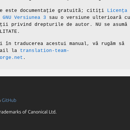
re este documentație gratuită; citiți
Licența
 GNU Versiunea 3
sau o versiune ulterioară c
ții privind drepturile de autor. NU se asumă
LITATE.
i în traducerea acestui manual, vă rugăm să
mail la
translation-team-
orge.net
.
n
GitHub
rademarks of Canonical Ltd.