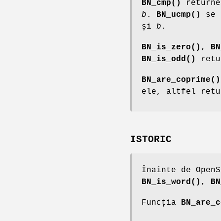
BN_cmp()
returne
b
.
BN_ucmp()
se 
și
b
.
BN_is_zero()
,
BN
BN_is_odd()
retur
BN_are_coprime()
ele, altfel retu
ISTORIC
Înainte de Open
BN_is_word()
,
BN
Funcția
BN_are_c