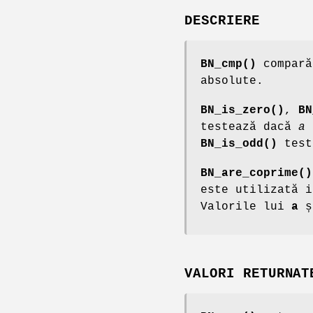
DESCRIERE
BN_cmp()
compară
absolute.
BN_is_zero()
,
BN
testează dacă
a
BN_is_odd()
test
BN_are_coprime()
este utilizată i
Valorile lui
a
ș
VALORI RETURNAT