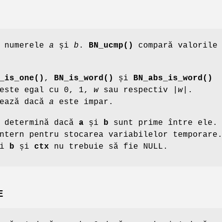
 numerele
a
și
b
.
BN_ucmp()
compară valorile 
_is_one()
,
BN_is_word()
și
BN_abs_is_word()
este egal cu 0, 1,
w
sau respectiv |
w
|.
ează dacă
a
este impar.
determină dacă
a
și
b
sunt prime între ele
ntern pentru stocarea variabilelor temporare
i
b
și
ctx
nu trebuie să fie NULL.
E