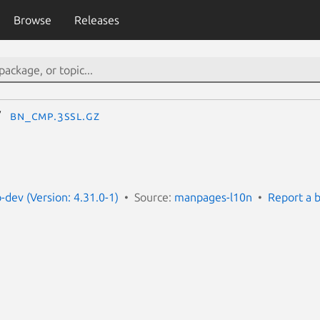
Browse
Releases
BN_cmp.3ssl.gz
dev (Version: 4.31.0-1)
Source:
manpages-l10n
Report a 