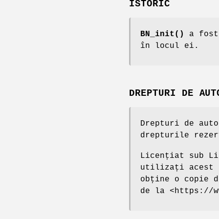
ISTORIC
BN_init()
a fost
în locul ei.
DREPTURI DE AUT
Drepturi de auto
drepturile rezer
Licențiat sub Li
utilizați acest 
obține o copie d
de la <https://w