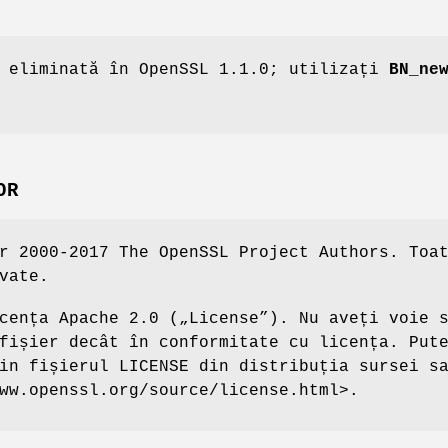
 eliminată în OpenSSL 1.1.0; utilizați
BN_ne
OR
r 2000-2017 The OpenSSL Project Authors. Toa
vate.
cența Apache 2.0 („License”). Nu aveți voie 
fișier decât în conformitate cu licența. Put
in fișierul LICENSE din distribuția sursei s
ww.openssl.org/source/license.html>.