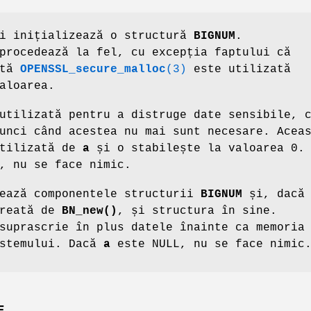
i inițializează o structură
BIGNUM
.
rocedează la fel, cu excepția faptului că
ată
OPENSSL_secure_malloc
(3)
este utilizată
aloarea.
utilizată pentru a distruge date sensibile, 
unci când acestea nu mai sunt necesare. Acea
utilizată de
a
și o stabilește la valoarea 0.
, nu se face nimic.
ează componentele structurii
BIGNUM
și, dacă
creată de
BN_new()
, și structura în sine.
uprascrie în plus datele înainte ca memoria
istemului. Dacă
a
este NULL, nu se face nimic