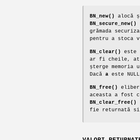
BN_new()
alocă ș
BN_secure_new()
p
grămada securiz
pentru a stoca v
BN_clear()
este 
ar fi cheile, at
șterge memoria 
Dacă
a
este NULL
BN_free()
eliber
aceasta a fost 
BN_clear_free()
s
fie returnată s