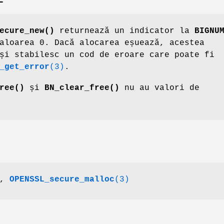
E
ecure_new()
returnează un indicator la
BIGNU
aloarea 0. Dacă alocarea eșuează, acestea
i stabilesc un cod de eroare care poate fi
_get_error
(3)
.
ree()
și
BN_clear_free()
nu au valori de
,
OPENSSL_secure_malloc
(3)