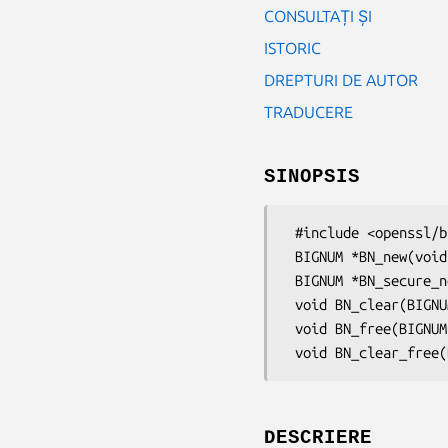
CONSULTAȚI ȘI
ISTORIC
DREPTURI DE AUTOR
TRADUCERE
SINOPSIS
 #include <openssl/bn.h>

 BIGNUM *BN_new(void);

 BIGNUM *BN_secure_new(void);

 void BN_clear(BIGNUM *a);

 void BN_free(BIGNUM *a);

DESCRIERE