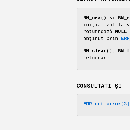
VALORI RETURNAT
BN_new()
și
BN_s
inițializat la v
returnează
NULL
ș
obținut prin
ERR
BN_clear()
,
BN_f
returnare.
CONSULTAȚI ȘI
ERR_get_error
(3)