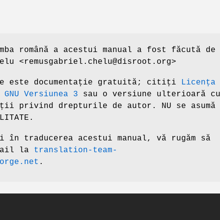
mba română a acestui manual a fost făcută de
elu <remusgabriel.chelu@disroot.org>
re este documentație gratuită; citiți
Licența
 GNU Versiunea 3
sau o versiune ulterioară c
ții privind drepturile de autor. NU se asumă
LITATE.
i în traducerea acestui manual, vă rugăm să
mail la
translation-team-
orge.net
.