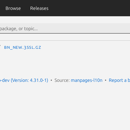
Browse
Releases
BN_new.3ssl.gz
dev (Version: 4.31.0-1)
Source:
manpages-l10n
Report a 