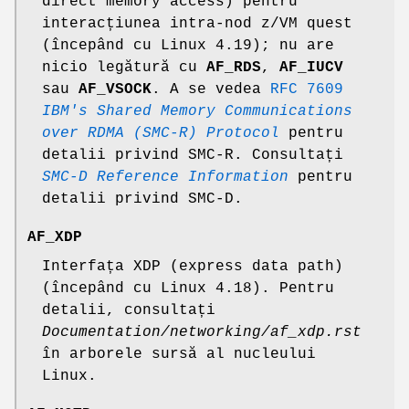
direct memory access) pentru
interacțiunea intra-nod z/VM quest
(începând cu Linux 4.19); nu are
nicio legătură cu
AF_RDS
,
AF_IUCV
sau
AF_VSOCK
. A se vedea
RFC 7609
IBM's Shared Memory Communications
over RDMA (SMC-R) Protocol
pentru
detalii privind SMC-R. Consultați
SMC-D Reference Information
pentru
detalii privind SMC-D.
AF_XDP
Interfața XDP (express data path)
(începând cu Linux 4.18). Pentru
detalii, consultați
Documentation/networking/af_xdp.rst
în arborele sursă al nucleului
Linux.