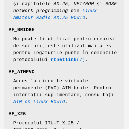
și capitolele
AX.25
,
NET/ROM
și
ROSE
network programming
din
Linux
Amateur Radio AX.25 HOWTO
.
AF_BRIDGE
Nu poate fi utilizat pentru crearea
de socluri; este utilizat mai ales
pentru legăturile punte în comenzile
protocolului
rtnetlink
(7)
.
AF_ATMPVC
Acces la circuite virtuale
permanente (PVC) ATM brute. Pentru
informații suplimentare, consultați
ATM on Linux HOWTO
.
AF_X25
Protocolul ITU-T X.25 /