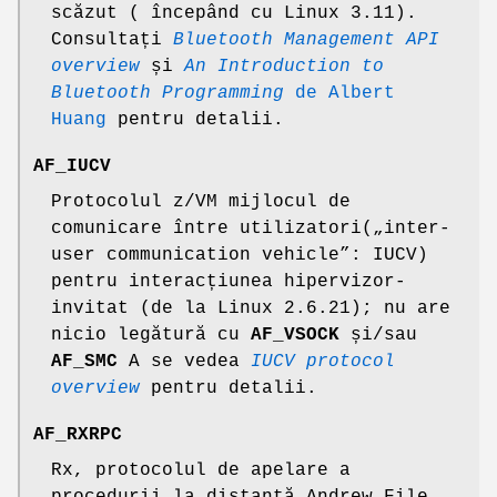
scăzut ( începând cu Linux 3.11).
Consultați
Bluetooth Management API
overview
și
An Introduction to
Bluetooth Programming
de Albert
Huang
pentru detalii.
AF_IUCV
Protocolul z/VM mijlocul de
comunicare între utilizatori(„inter-
user communication vehicle”: IUCV)
pentru interacțiunea hipervizor-
invitat (de la Linux 2.6.21); nu are
nicio legătură cu
AF_VSOCK
și/sau
AF_SMC
A se vedea
IUCV protocol
overview
pentru detalii.
AF_RXRPC
Rx, protocolul de apelare a
procedurii la distanță Andrew File