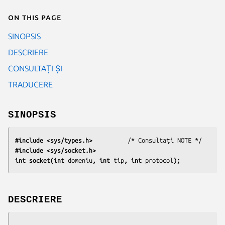
On this page
SINOPSIS
DESCRIERE
CONSULTAȚI ȘI
TRADUCERE
SINOPSIS
#include <sys/types.h>
#include <sys/socket.h>
int socket(int 
domeniu
, int 
tip
, int 
protocol
);
DESCRIERE