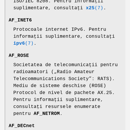
ISO/IEC 8208. Pentru informații
suplimentare, consultați
x25
(7)
.
AF_INET6
Protocoale internet IPv6. Pentru
informații suplimentare, consultați
ipv6
(7)
.
AF_ROSE
Societatea de telecomunicații pentru
radioamatori („Radio Amateur
Telecommunications Society”: RATS).
Mediu de sisteme deschise (ROSE)
Protocol de nivel de pachete AX.25.
Pentru informații suplimentare,
consultați resursele enumerate
pentru
AF_NETROM
.
AF_DECnet