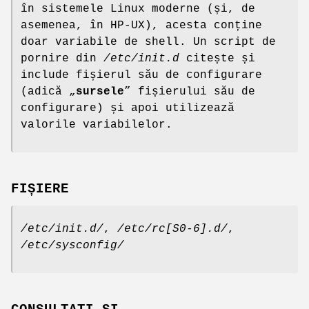
în sistemele Linux moderne (și, de
asemenea, în HP-UX), acesta conține
doar variabile de shell. Un script de
pornire din
/etc/init.d
citește și
include fișierul său de configurare
(adică „
sursele
” fișierului său de
configurare) și apoi utilizează
valorile variabilelor.
FIȘIERE
/etc/init.d/
,
/etc/rc[S0-6].d/
,
/etc/sysconfig/