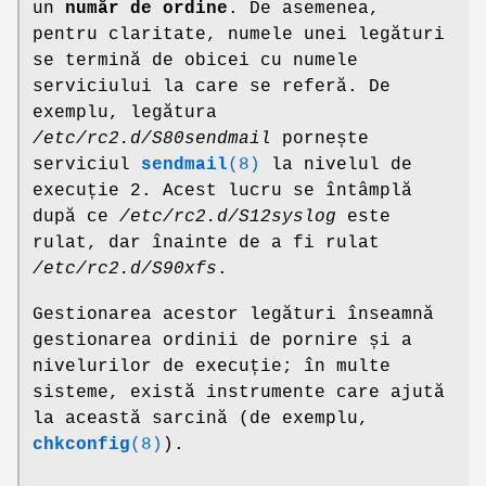
un
număr de ordine
. De asemenea,
pentru claritate, numele unei legături
se termină de obicei cu numele
serviciului la care se referă. De
exemplu, legătura
/etc/rc2.d/S80sendmail
pornește
serviciul
sendmail
(8)
la nivelul de
execuție 2. Acest lucru se întâmplă
după ce
/etc/rc2.d/S12syslog
este
rulat, dar înainte de a fi rulat
/etc/rc2.d/S90xfs
.
Gestionarea acestor legături înseamnă
gestionarea ordinii de pornire și a
nivelurilor de execuție; în multe
sisteme, există instrumente care ajută
la această sarcină (de exemplu,
chkconfig
(8)
).