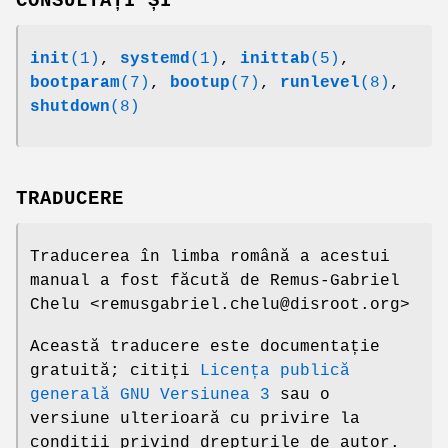
CONSULTAȚI ȘI
init
(1)
,
systemd
(1)
,
inittab
(5)
,
bootparam
(7)
,
bootup
(7)
,
runlevel
(8)
,
shutdown
(8)
TRADUCERE
Traducerea în limba română a acestui
manual a fost făcută de Remus-Gabriel
Chelu <remusgabriel.chelu@disroot.org>
Această traducere este documentație
gratuită; citiți
Licența publică
generală GNU Versiunea 3
sau o
versiune ulterioară cu privire la
condiții privind drepturile de autor.