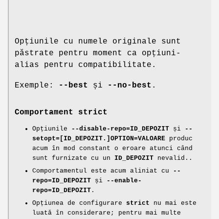
Opțiunile cu numele originale sunt
păstrate pentru moment ca opțiuni-
alias pentru compatibilitate.
Exemple:
--best
și
--no-best
.
Comportament strict
Opțiunile
--disable-repo=ID_DEPOZIT
și
--
setopt=[ID_DEPOZIT.]OPTION=VALOARE
produc
acum în mod constant o eroare atunci când
sunt furnizate cu un
ID_DEPOZIT
nevalid..
Comportamentul este acum aliniat cu
--
repo=ID_DEPOZIT
și
--enable-
repo=ID_DEPOZIT
.
Opțiunea de configurare
strict
nu mai este
luată în considerare; pentru mai multe