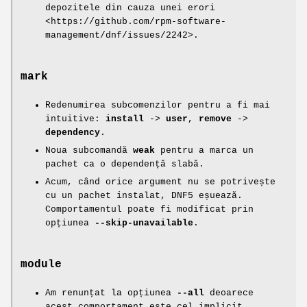
depozitele din cauza unei erori
<https://github.com/rpm-software-
management/dnf/issues/2242>.
mark
Redenumirea subcomenzilor pentru a fi mai
intuitive:
install
->
user
,
remove
->
dependency
.
Noua subcomandă
weak
pentru a marca un
pachet ca o dependență slabă.
Acum, când orice argument nu se potrivește
cu un pachet instalat, DNF5 eșuează.
Comportamentul poate fi modificat prin
opțiunea
--skip-unavailable
.
module
Am renunțat la opțiunea
--all
deoarece
acest comportament este cel implicit.