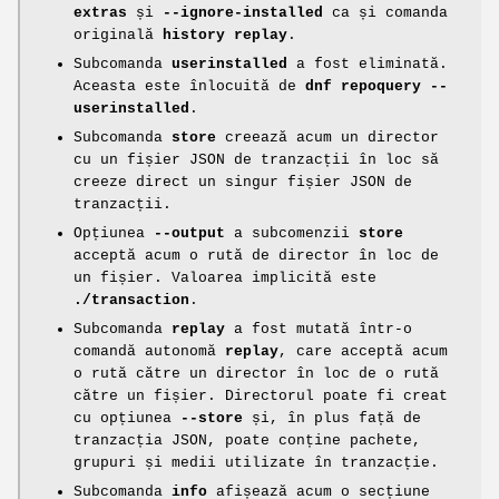
extras
și
--ignore-installed
ca și comanda
originală
history replay
.
Subcomanda
userinstalled
a fost eliminată.
Aceasta este înlocuită de
dnf repoquery --
userinstalled
.
Subcomanda
store
creează acum un director
cu un fișier JSON de tranzacții în loc să
creeze direct un singur fișier JSON de
tranzacții.
Opțiunea
--output
a subcomenzii
store
acceptă acum o rută de director în loc de
un fișier. Valoarea implicită este
./transaction
.
Subcomanda
replay
a fost mutată într-o
comandă autonomă
replay
, care acceptă acum
o rută către un director în loc de o rută
către un fișier. Directorul poate fi creat
cu opțiunea
--store
și, în plus față de
tranzacția JSON, poate conține pachete,
grupuri și medii utilizate în tranzacție.
Subcomanda
info
afișează acum o secțiune