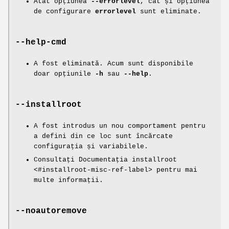
Atât opțiunea
--errorlevel
, cât și opțiunea
de configurare
errorlevel
sunt eliminate.
--help-cmd
A fost eliminată. Acum sunt disponibile
doar opțiunile
-h
sau
--help
.
--installroot
A fost introdus un nou comportament pentru
a defini din ce loc sunt încărcate
configurația și variabilele.
Consultați Documentația installroot
<#installroot-misc-ref-label> pentru mai
multe informații.
--noautoremove