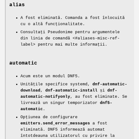
alias
A fost eliminată. Comanda a fost înlocuită
cu o altă funcționalitate.
Consultați Pseudonime pentru argumentele
din linia de comandă <#aliases-misc-ref-
label> pentru mai multe informații.
automatic
Acum este un modul DNF5.
Unitățile specifice systemd,
dnf-automatic-
download
,
dnf-automatic-install
și
dnf-
automatic-notifyonly
, au fost eliminate. Se
livrează un singur temporizator
dnf5-
automatic
.
Opțiunea de configurare
emitters.send_error_messages
a fost
eliminată. DNF5 informează automat
întotdeauna utilizatorul cu privire la