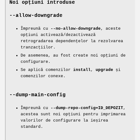
Noi opțiuni introduse
--allow-downgrade
Împreună cu
--no-allow-downgrade
, aceste
opțiuni activează/dezactivează
retrogradarea dependențelor la rezolvarea
tranzacțiilor.
De asemenea, au fost create noi opțiuni de
configurare.
Se aplică comenzilor
install
,
upgrade
și
comenzilor conexe.
--dump-main-config
Împreună cu
--dump-repo-config=ID_DEPOZIT
,
acestea sunt noi opțiuni pentru imprimarea
valorilor de configurare la ieșirea
standard.