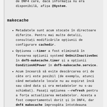
de DNF4 care, dacă informația nu era
disponibilă, afișa
@System
.
makecache
Metadatele sunt acum stocate în directoare
diferite. Pentru mai multe detalii,
consultați modificările opțiunii de
configurare
cachedir
.
Opțiunea
--timer
a fost eliminată în
favoarea opțiunii systemd
OnUnitInactiveSec
în
dnf5-makecache.timer
și a opțiunii
ConditionACPower
în
dnf5-makecache.service
.
Acum încearcă să evite descărcarea ori de
câte ori este posibil (de exemplu, atunci
când metadatele locale nu au expirat încă
sau când data și ora metadatelor nu s-au
schimbat). Pasați opțiunea
--refresh
pentru
a forța actualizarea metadatelor. Acesta a
fost comportamentul dorit și în DNF4, dar
dnf4 makecache
împrospăta întotdeauna