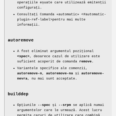
operațiile eșuate care utilizează emitenții
configurați.
Consultați Comanda «automatic» <#automatic-
plugin-ref-label>pentru mai multe
informații.
autoremove
A fost eliminat argumentul pozițional
<spec>
, deoarece cazul de utilizare este
suficient acoperit de comanda
remove
.
Variantele specifice ale comenzii,
autoremove-n
,
autoremove-na
și
autoremove-
nevra
, nu mai sunt acceptate.
builddep
Opțiunile
--spec
și
--srpm
se aplică numai
argumentelor care le urmează. Acest lucru
permite cazuri de utilizare care combină