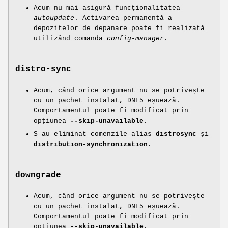
Acum nu mai asigură funcționalitatea
autoupdate
. Activarea permanentă a
depozitelor de depanare poate fi realizată
utilizând comanda
config-manager
.
distro-sync
Acum, când orice argument nu se potrivește
cu un pachet instalat, DNF5 eșuează.
Comportamentul poate fi modificat prin
opțiunea
--skip-unavailable
.
S-au eliminat comenzile-alias
distrosync
și
distribution-synchronization
.
downgrade
Acum, când orice argument nu se potrivește
cu un pachet instalat, DNF5 eșuează.
Comportamentul poate fi modificat prin
opțiunea
--skip-unavailable
.