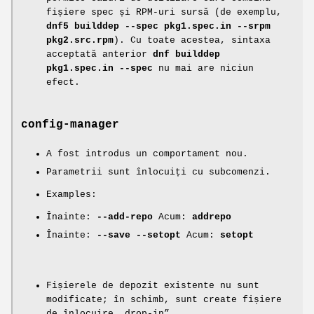
fișiere spec și RPM-uri sursă (de exemplu,
dnf5 builddep --spec pkg1.spec.in --srpm
pkg2.src.rpm
). Cu toate acestea, sintaxa
acceptată anterior
dnf builddep
pkg1.spec.in --spec
nu mai are niciun
efect.
config-manager
A fost introdus un comportament nou.
Parametrii sunt înlocuiți cu subcomenzi.
Examples:
Înainte:
--add-repo
Acum:
addrepo
Înainte:
--save --setopt
Acum:
setopt
Fișierele de depozit existente nu sunt
modificate; în schimb, sunt create fișiere
de înlocuire „drop-in”.