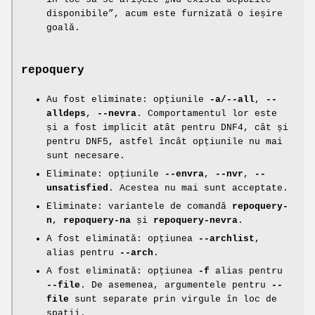
disponibile”, acum este furnizată o ieșire
goală.
repoquery
Au fost eliminate: opțiunile
-a/--all
,
--
alldeps
,
--nevra
. Comportamentul lor este
și a fost implicit atât pentru DNF4, cât și
pentru DNF5, astfel încât opțiunile nu mai
sunt necesare.
Eliminate: opțiunile
--envra
,
--nvr
,
--
unsatisfied
. Acestea nu mai sunt acceptate.
Eliminate: variantele de comandă
repoquery-
n
,
repoquery-na
și
repoquery-nevra
.
A fost eliminată: opțiunea
--archlist
,
alias pentru
--arch
.
A fost eliminată: opțiunea
-f
alias pentru
--file
. De asemenea, argumentele pentru
--
file
sunt separate prin virgule în loc de
spații.