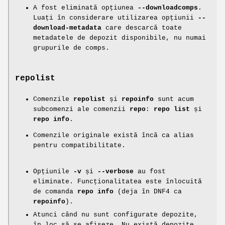
A fost eliminată opțiunea
--downloadcomps
.
Luați în considerare utilizarea opțiunii
--
download-metadata
care descarcă toate
metadatele de depozit disponibile, nu numai
grupurile de comps.
repolist
Comenzile
repolist
și
repoinfo
sunt acum
subcomenzi ale comenzii
repo
:
repo list
și
repo info
.
Comenzile originale există încă ca alias
pentru compatibilitate.
Opțiunile
-v
și
--verbose
au fost
eliminate. Funcționalitatea este înlocuită
de comanda
repo info
(deja în DNF4 ca
repoinfo
).
Atunci când nu sunt configurate depozite,
în loc să se afișeze „Nu există depozite