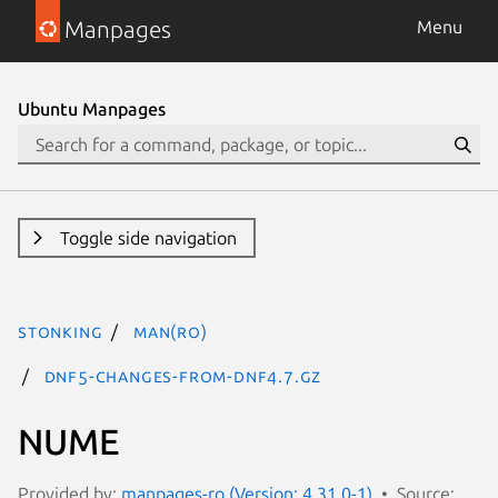
Manpages
Menu
Ubuntu Manpages
Toggle side navigation
stonking
man(ro)
dnf5-changes-from-dnf4.7.gz
NUME
Provided by:
manpages-ro (Version: 4.31.0-1)
Source: