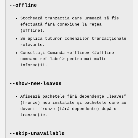
--offline
Stochează tranzacția care urmează să fie
efectuată fără conexiune la rețea
(offline).
Se aplică tuturor comenzilor tranzacționale
relevante.
Consultați Comanda «offline» <#offline-
command-ref-label> pentru mai multe
informații.
--show-new-leaves
Afișează pachetele fără dependențe „leaves”
(frunze) nou instalate și pachetele care au
devenit frunze (fără dependențe) după o
tranzacție.
--skip-unavailable