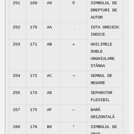
251
169
A9
©
SIMBOLUL DE
DREPTURI DE
AUTOR
252
170
AA
IOTA GRECESC
INDICE
253
171
AB
«
GHILIMELE
DUBLE
UNGHIULARE
STÂNGA
254
172
AC
¬
SEMNUL DE
NEGARE
255
173
AD
SEPARATOR
FLEXIBIL
257
175
AF
―
BARĂ
ORIZONTALĂ
260
176
B0
°
SIMBOLUL DE