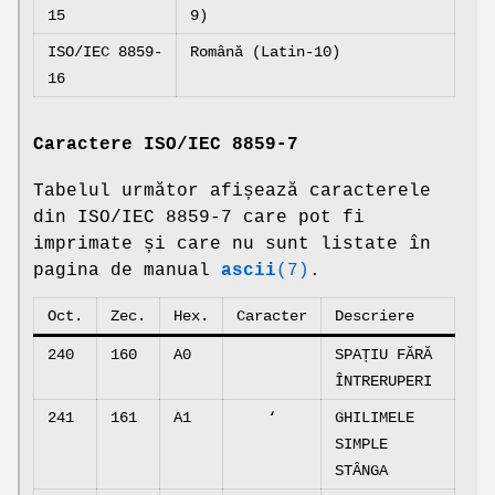
15
9)
ISO/IEC 8859-
Română (Latin-10)
16
Caractere ISO/IEC 8859-7
Tabelul următor afișează caracterele
din ISO/IEC 8859-7 care pot fi
imprimate și care nu sunt listate în
pagina de manual
ascii
(7)
.
Oct.
Zec.
Hex.
Caracter
Descriere
240
160
A0
SPAȚIU FĂRĂ
ÎNTRERUPERI
241
161
A1
‘
GHILIMELE
SIMPLE
STÂNGA