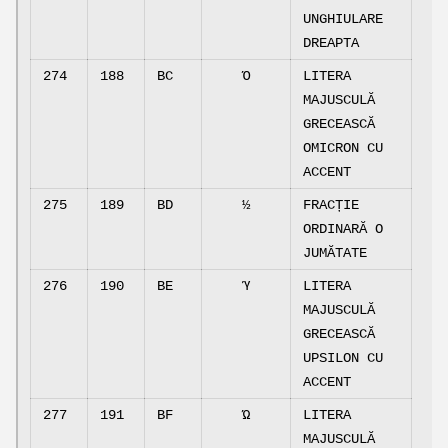
UNGHIULARE
DREAPTA
274
188
BC
Ό
LITERA
MAJUSCULĂ
GRECEASCĂ
OMICRON CU
ACCENT
275
189
BD
½
FRACȚIE
ORDINARĂ O
JUMĂTATE
276
190
BE
Ύ
LITERA
MAJUSCULĂ
GRECEASCĂ
UPSILON CU
ACCENT
277
191
BF
Ώ
LITERA
MAJUSCULĂ