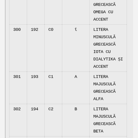
GRECEASCĂ
OMEGA CU
ACCENT
300
192
C0
ΐ
LITERA
MINUSCULĂ
GRECEASCĂ
IOTA CU
DIALYTIKA ȘI
ACCENT
301
193
C1
Α
LITERA
MAJUSCULĂ
GRECEASCĂ
ALFA
302
194
C2
Β
LITERA
MAJUSCULĂ
GRECEASCĂ
BETA