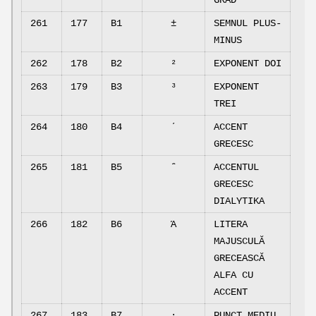
GRAD
261
177
B1
±
SEMNUL PLUS-
MINUS
262
178
B2
²
EXPONENT DOI
263
179
B3
³
EXPONENT
TREI
264
180
B4
΄
ACCENT
GRECESC
265
181
B5
΅
ACCENTUL
GRECESC
DIALYTIKA
266
182
B6
Ά
LITERA
MAJUSCULĂ
GRECEASCĂ
ALFA CU
ACCENT
267
183
B7
·
PUNCT MEDIU