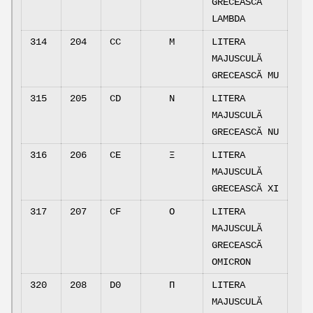
GRECEASCĂ
LAMBDA
314
204
CC
Μ
LITERA
MAJUSCULĂ
GRECEASCĂ MU
315
205
CD
Ν
LITERA
MAJUSCULĂ
GRECEASCĂ NU
316
206
CE
Ξ
LITERA
MAJUSCULĂ
GRECEASCĂ XI
317
207
CF
Ο
LITERA
MAJUSCULĂ
GRECEASCĂ
OMICRON
320
208
D0
Π
LITERA
MAJUSCULĂ