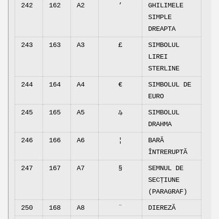
242
162
A2
’
GHILIMELE
SIMPLE
DREAPTA
243
163
A3
£
SIMBOLUL
LIREI
STERLINE
244
164
A4
€
SIMBOLUL DE
EURO
245
165
A5
₯
SIMBOLUL
DRAHMA
246
166
A6
¦
BARĂ
ÎNTRERUPTĂ
247
167
A7
§
SEMNUL DE
SECȚIUNE
(PARAGRAF)
250
168
A8
¨
DIEREZĂ