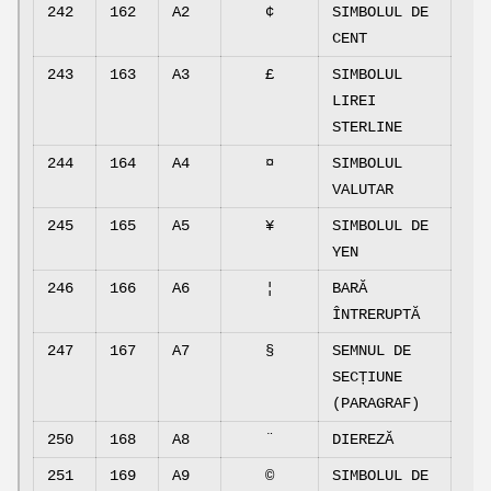
242
162
A2
¢
SIMBOLUL DE
CENT
243
163
A3
£
SIMBOLUL
LIREI
STERLINE
244
164
A4
¤
SIMBOLUL
VALUTAR
245
165
A5
¥
SIMBOLUL DE
YEN
246
166
A6
¦
BARĂ
ÎNTRERUPTĂ
247
167
A7
§
SEMNUL DE
SECȚIUNE
(PARAGRAF)
250
168
A8
¨
DIEREZĂ
251
169
A9
©
SIMBOLUL DE