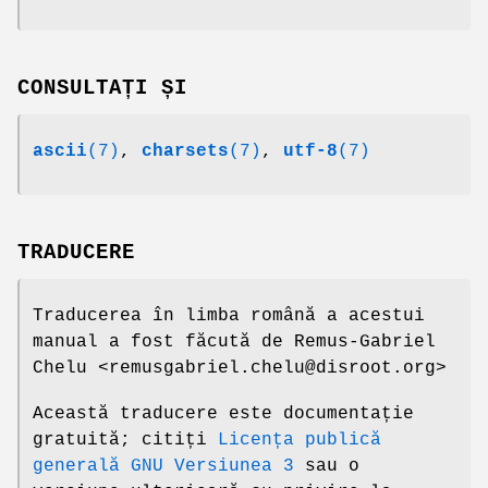
CONSULTAȚI ȘI
ascii
(7)
,
charsets
(7)
,
utf-8
(7)
TRADUCERE
Traducerea în limba română a acestui
manual a fost făcută de Remus-Gabriel
Chelu <remusgabriel.chelu@disroot.org>
Această traducere este documentație
gratuită; citiți
Licența publică
generală GNU Versiunea 3
sau o