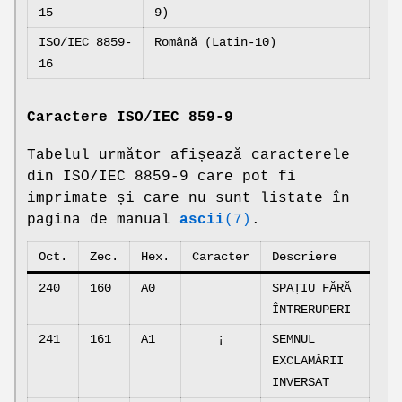
15
9)
ISO/IEC 8859-
Română (Latin-10)
16
Caractere ISO/IEC 859-9
Tabelul următor afișează caracterele
din ISO/IEC 8859-9 care pot fi
imprimate și care nu sunt listate în
pagina de manual
ascii
(7)
.
Oct.
Zec.
Hex.
Caracter
Descriere
240
160
A0
SPAȚIU FĂRĂ
ÎNTRERUPERI
241
161
A1
¡
SEMNUL
EXCLAMĂRII
INVERSAT