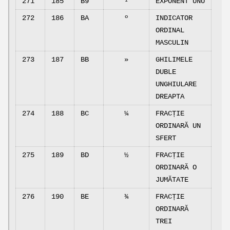
271
185
B9
¹
EXPONENT UNU
272
186
BA
º
INDICATOR
ORDINAL
MASCULIN
273
187
BB
»
GHILIMELE
DUBLE
UNGHIULARE
DREAPTA
274
188
BC
¼
FRACȚIE
ORDINARĂ UN
SFERT
275
189
BD
½
FRACȚIE
ORDINARĂ O
JUMĂTATE
276
190
BE
¾
FRACȚIE
ORDINARĂ
TREI