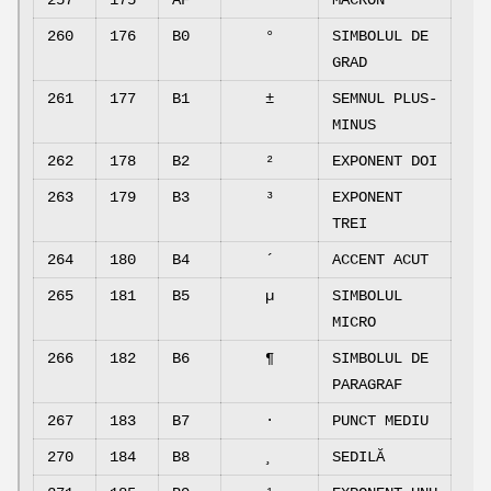
257
175
AF
¯
MACRON
260
176
B0
°
SIMBOLUL DE
GRAD
261
177
B1
±
SEMNUL PLUS-
MINUS
262
178
B2
²
EXPONENT DOI
263
179
B3
³
EXPONENT
TREI
264
180
B4
´
ACCENT ACUT
265
181
B5
µ
SIMBOLUL
MICRO
266
182
B6
¶
SIMBOLUL DE
PARAGRAF
267
183
B7
·
PUNCT MEDIU
270
184
B8
¸
SEDILĂ