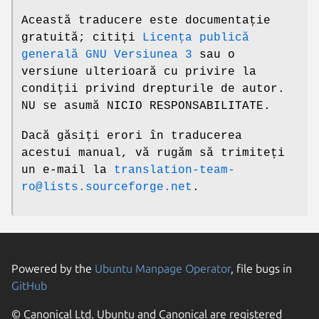
Această traducere este documentație
gratuită; citiți
Licența publică
generală GNU Versiunea 3
sau o
versiune ulterioară cu privire la
condiții privind drepturile de autor.
NU se asumă NICIO RESPONSABILITATE.
Dacă găsiți erori în traducerea
acestui manual, vă rugăm să trimiteți
un e-mail la
translation-team-
ro@lists.sourceforge.net
.
Powered by the
Ubuntu Manpage Operator
, file bugs in
GitHub
© Canonical Ltd. Ubuntu and Canonical are registered