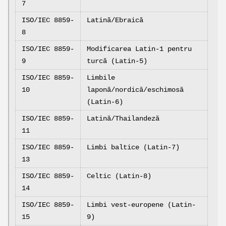
7
ISO/IEC 8859-
Latină/Ebraică
8
ISO/IEC 8859-
Modificarea Latin-1 pentru
9
turcă (Latin-5)
ISO/IEC 8859-
Limbile
10
laponă/nordică/eschimosă
(Latin-6)
ISO/IEC 8859-
Latină/Thailandeză
11
ISO/IEC 8859-
Limbi baltice (Latin-7)
13
ISO/IEC 8859-
Celtic (Latin-8)
14
ISO/IEC 8859-
Limbi vest-europene (Latin-
15
9)