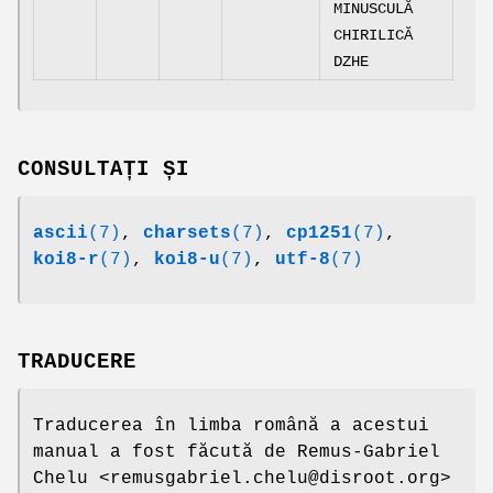
MINUSCULĂ
CHIRILICĂ
DZHE
CONSULTAȚI ȘI
ascii
(7)
,
charsets
(7)
,
cp1251
(7)
,
koi8-r
(7)
,
koi8-u
(7)
,
utf-8
(7)
TRADUCERE
Traducerea în limba română a acestui
manual a fost făcută de Remus-Gabriel
Chelu <remusgabriel.chelu@disroot.org>