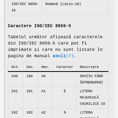
ISO/IEC 8859-
Română (Latin-10)
16
Caractere ISO/IEC 8859-5
Tabelul următor afișează caracterele
din ISO/IEC 8859-5 care pot fi
imprimate și care nu sunt listate în
pagina de manual
ascii
(7)
.
Oct.
Zec.
Hex.
Caracter
Descriere
240
160
A0
SPAȚIU FĂRĂ
ÎNTRERUPERI
241
161
A1
Ё
LITERA
MAJUSCULĂ
CHIRILICĂ IO
242
162
A2
Ђ
LITERA