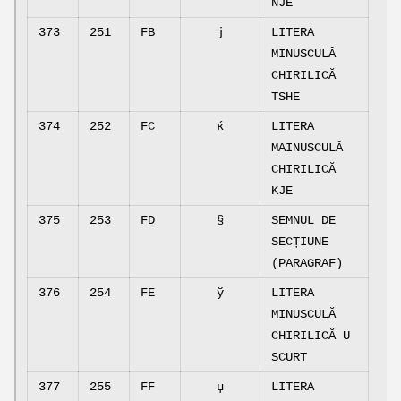
NJE
373
251
FB
ј
LITERA
MINUSCULĂ
CHIRILICĂ
TSHE
374
252
FC
ќ
LITERA
MAINUSCULĂ
CHIRILICĂ
KJE
375
253
FD
§
SEMNUL DE
SECȚIUNE
(PARAGRAF)
376
254
FE
ў
LITERA
MINUSCULĂ
CHIRILICĂ U
SCURT
377
255
FF
џ
LITERA