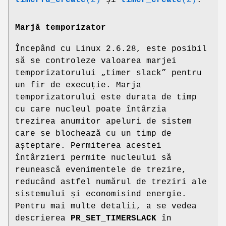
timerfd_create
(2)
și
timer_create
(2)
.
Marjă temporizator
Începând cu Linux 2.6.28, este posibil
să se controleze valoarea marjei
temporizatorului „timer slack” pentru
un fir de execuție. Marja
temporizatorului este durata de timp
cu care nucleul poate întârzia
trezirea anumitor apeluri de sistem
care se blochează cu un timp de
așteptare. Permiterea acestei
întârzieri permite nucleului să
reunească evenimentele de trezire,
reducând astfel numărul de treziri ale
sistemului și economisind energie.
Pentru mai multe detalii, a se vedea
descrierea
PR_SET_TIMERSLACK
în