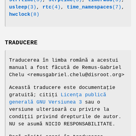
strftime
(3)
,
strptime
(3)
,
timeradd
(3)
,
usleep
(3)
,
rtc
(4)
,
time_namespaces
(7)
,
hwclock
(8)
TRADUCERE
Traducerea în limba română a acestui
manual a fost făcută de Remus-Gabriel
Chelu <remusgabriel.chelu@disroot.org>
Această traducere este documentație
gratuită; citiți
Licența publică
generală GNU Versiunea 3
sau o
versiune ulterioară cu privire la
condiții privind drepturile de autor.
NU se asumă NICIO RESPONSABILITATE.