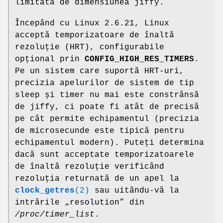
limitată de dimensiunea jiffy.
Începând cu Linux 2.6.21, Linux
acceptă temporizatoare de înaltă
rezoluție (HRT), configurabile
opțional prin
CONFIG_HIGH_RES_TIMERS
.
Pe un sistem care suportă HRT-uri,
precizia apelurilor de sistem de tip
sleep și timer nu mai este constrânsă
de jiffy, ci poate fi atât de precisă
pe cât permite echipamentul (precizia
de microsecunde este tipică pentru
echipamentul modern). Puteți determina
dacă sunt acceptate temporizatoarele
de înaltă rezoluție verificând
rezoluția returnată de un apel la
clock_getres
(2)
sau uitându-vă la
intrările „resolution” din
/proc/timer_list
.