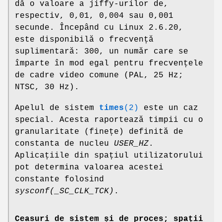
dă o valoare a jiffy-urilor de,
respectiv, 0,01, 0,004 sau 0,001
secunde. Începând cu Linux 2.6.20,
este disponibilă o frecvență
suplimentară: 300, un număr care se
împarte în mod egal pentru frecvențele
de cadre video comune (PAL, 25 Hz;
NTSC, 30 Hz).
Apelul de sistem
times
(2)
este un caz
special. Acesta raportează timpii cu o
granularitate (finețe) definită de
constanta de nucleu
USER_HZ
.
Aplicațiile din spațiul utilizatorului
pot determina valoarea acestei
constante folosind
sysconf(_SC_CLK_TCK)
.
Ceasuri de sistem și de proces; spații