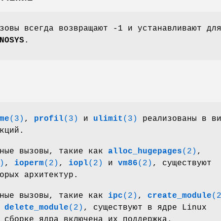
зовы всегда возвращают -1 и устанавливают дл
NOSYS
.
me
(3)
,
profil
(3)
и
ulimit
(3)
реализованы в ви
кций.
мные вызовы, такие как
alloc_hugepages
(2)
,
)
,
ioperm
(2)
,
iopl
(2)
и
vm86
(2)
, существуют
орых архитектур.
мные вызовы, такие как
ipc
(2)
,
create_module
(
и
delete_module
(2)
, существуют в ядре Linux
 сборке ядра включена их поддержка.