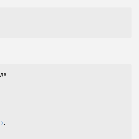
я
де
2)
,