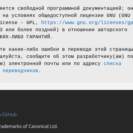
яется свободной программной документацией; о
 на условиях общедоступной лицензии GNU (GNU
License - GPL,
https://www.gnu.org/licenses/g
3 или более поздней) в отношении авторского
КИХ-ЛИБО ГАРАНТИЙ.
те какие-либо ошибки в переводе этой страниц
алуйста, сообщите об этом разработчику(ам) п
ам) электронной почты или по адресу
списка
 переводчиков
.
n
GitHub
rademarks of Canonical Ltd.