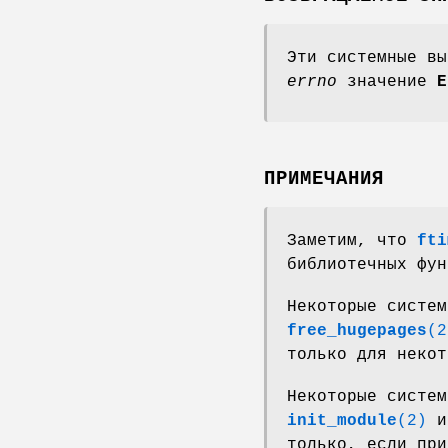
Эти системные вы
errno
значение
E
ПРИМЕЧАНИЯ
Заметим, что
fti
библиотечных фун
Некоторые систе
free_hugepages
(2
только для некот
Некоторые систе
init_module
(2)
только, если при