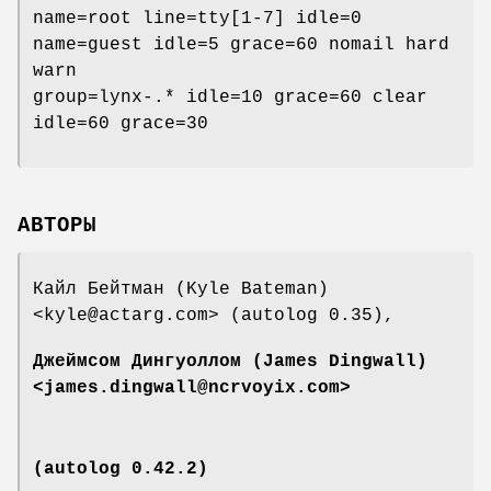
name=root line=tty[1-7] idle=0
name=guest idle=5 grace=60 nomail hard
warn
group=lynx-.* idle=10 grace=60 clear
idle=60 grace=30
АВТОРЫ
Кайл Бейтман (Kyle Bateman)
<kyle@actarg.com> (autolog 0.35),
Джеймсом Дингуоллом (James Dingwall)
<james.dingwall@ncrvoyix.com>
(autolog 0.42.2)