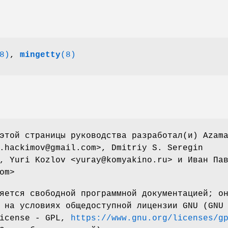
8)
,
mingetty
(8)
этой страницы руководства разработал(и) Azam
.hackimov@gmail.com>, Dmitriy S. Seregin
, Yuri Kozlov <yuray@komyakino.ru> и Иван Па
om>
яется свободной программной документацией; о
 на условиях общедоступной лицензии GNU (GNU
License - GPL,
https://www.gnu.org/licenses/g