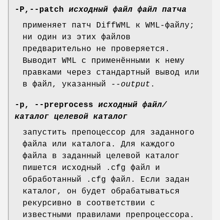
-P,--patch
исходный файл
файл патча
применяет патч DiffWML к WML-файлу;
ни один из этих файлов
предварительно не проверяется.
Выводит WML с применёнными к нему
правками через стандартный вывод или
в файл, указанный
--output
.
-p, --preprocess
исходный файл/
каталог
целевой каталог
запустить препоцессор для заданного
файла или каталога. Для каждого
файла в заданный целевой каталог
пишется исходный .cfg файл и
обработанный .cfg файл. Если задан
каталог, он будет обрабатываться
рекурсивно в соответствии с
известными правилами препроцессора.