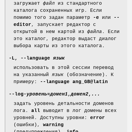
загружает
файл
из стандартного
каталога сохраненных игр. Если
помимо того задан параметр
-e
или
--
editor
, запускает редактор с
открытой в нем картой из
файла
. Если
это каталог, редактор выдаст диалог
выбора карты из этого каталога.
-L, --language
язык
использовать в этой сессии перевод
на указанный
язык
(обозначение). К
примеру:
--language ang_GB@latin
--log-
уровень
=
домен1
,
домен2
,
...
задать уровень детальности доменов
лога.
all
выводит в лог домены всех
уровней. Доступны уровни:
error
(ошибки),
warning