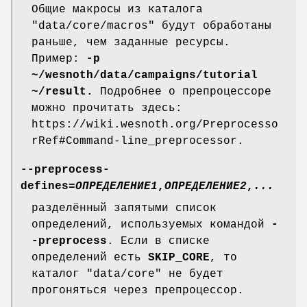
Общие макросы из каталога
"data/core/macros" будут обработаны
раньше, чем заданные ресурсы.
Пример:
-p
~/wesnoth/data/campaigns/tutorial
~/result.
Подробнее о препроцессоре
можно прочитать здесь:
https://wiki.wesnoth.org/Preprocesso
rRef#Command-line_preprocessor.
--preprocess-
defines=
ОПРЕДЕЛЕНИЕ1
,
ОПРЕДЕЛЕНИЕ2
,
...
разделённый запятыми список
определений, используемых командой
-
-preprocess
. Если в списке
определений есть
SKIP_CORE
, то
каталог "data/core" не будет
прогоняться через препроцессор.