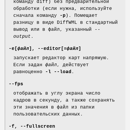
команду diff) без предварительной
обработки (если нужна, используйте
сначала команду
-p
). Помещает
разницу в виде DiffWML в стандартный
вывод или в файл, указанный
--
output
.
-e[
файл
], --editor[
=файл
]
запускает редактор карт напрямую.
Если задан
файл
, действует
равноценно
-l
--load
.
--fps
отображать в углу экрана число
кадров в секунду, а также сохранять
эти значения в файл из папки
пользовательских данных.
-f, --fullscreen