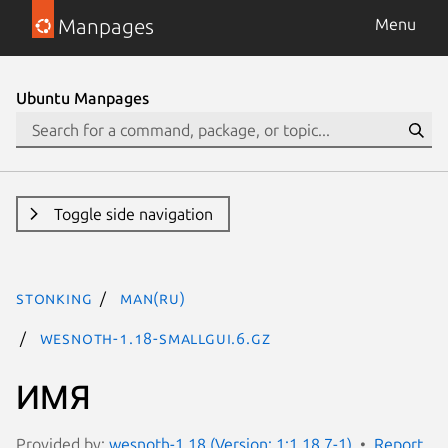
Manpages
Menu
Ubuntu Manpages
Toggle side navigation
stonking
man(ru)
wesnoth-1.18-smallgui.6.gz
ИМЯ
Provided by:
wesnoth-1.18 (Version: 1:1.18.7-1)
Report