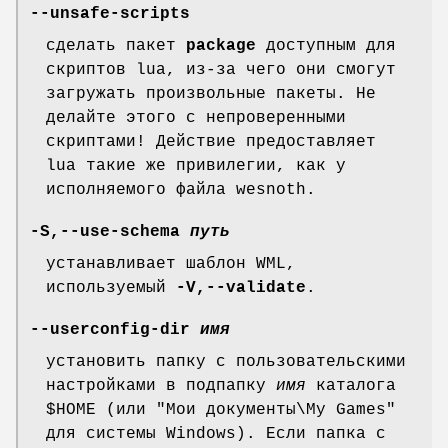
--unsafe-scripts
сделать пакет
package
доступным для
скриптов lua, из-за чего они смогут
загружать произвольные пакеты. Не
делайте этого с непроверенными
скриптами! Действие предоставляет
lua такие же привилегии, как у
исполняемого файла wesnoth.
-S,--use-schema
путь
устанавливает шаблон WML,
используемый
-V,--validate
.
--userconfig-dir
имя
установить папку с пользовательскими
настройками в подпапку
имя
каталога
$HOME (или "Мои документы\My Games"
для системы Windows). Если папка с