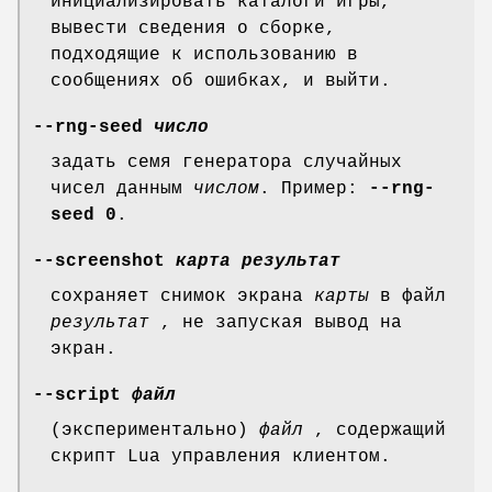
инициализировать каталоги игры,
вывести сведения о сборке,
подходящие к использованию в
сообщениях об ошибках, и выйти.
--rng-seed
число
задать семя генератора случайных
чисел данным
числом
. Пример:
--rng-
seed
0
.
--screenshot
карта
результат
сохраняет снимок экрана
карты
в файл
результат
, не запуская вывод на
экран.
--script
файл
(экспериментально)
файл
, содержащий
скрипт Lua управления клиентом.