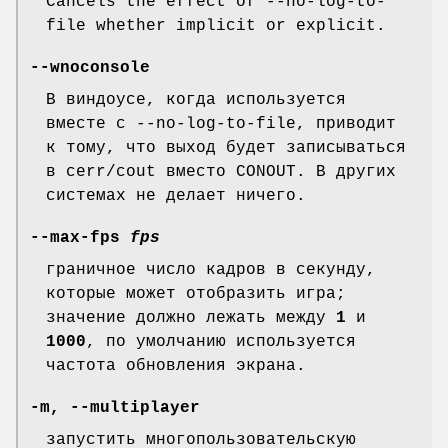
Cancels the effect of --no-log-to-
file whether implicit or explicit.
--wnoconsole
В виндоусе, когда используется
вместе с --no-log-to-file, приводит
к тому, что выход будет записываться
в cerr/cout вместо CONOUT. В других
системах не делает ничего.
--max-fps
fps
граничное число кадров в секунду,
которые может отобразить игра;
значение должно лежать между
1
и
1000
, по умолчанию используется
частота обновления экрана.
-m, --multiplayer
запустить многопользовательскую