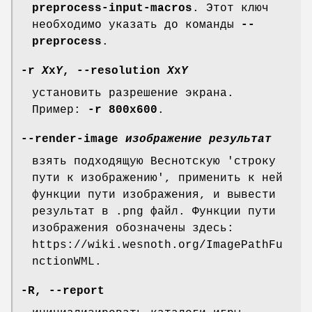
preprocess-input-macros
. Этот ключ
необходимо указать до команды
--
preprocess
.
-r
X
x
Y
, --resolution
X
x
Y
установить разрешение экрана.
Пример:
-r
800x600
.
--render-image
изображение
результат
взять подходящую Веснотскую 'строку
пути к изображению', применить к ней
функции пути изображения, и вывести
результат в .png файл. Функции пути
изображения обозначены здесь:
https://wiki.wesnoth.org/ImagePathFu
nctionWML.
-R, --report