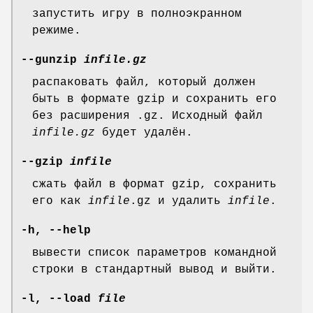
запустить игру в полноэкранном
режиме.
--gunzip
infile.gz
распаковать файл, который должен
быть в формате gzip и сохранить его
без расширения .gz. Исходный файл
infile.gz
будет удалён.
--gzip
infile
сжать файл в формат gzip, сохранить
его как
infile
.gz и удалить
infile
.
-h, --help
вывести список параметров командной
строки в стандартный вывод и выйти.
-l, --load
file