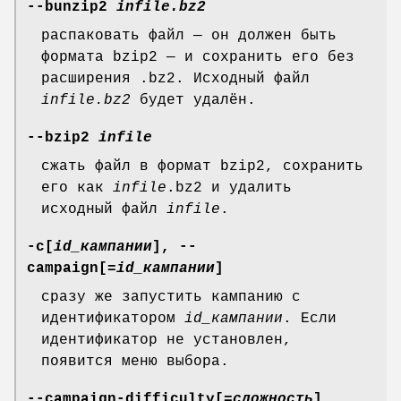
--bunzip2
infile.bz2
распаковать файл — он должен быть
формата bzip2 — и сохранить его без
расширения .bz2. Исходный файл
infile.bz2
будет удалён.
--bzip2
infile
сжать файл в формат bzip2, сохранить
его как
infile
.bz2 и удалить
исходный файл
infile
.
-c[
id_кампании
], --
campaign[
=id_кампании
]
сразу же запустить кампанию с
идентификатором
id_кампании
. Если
идентификатор не установлен,
появится меню выбора.
--campaign-difficulty[
=сложность
]