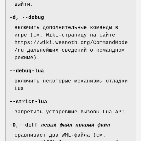
выйти.
-d, --debug
включить дополнительные команды в
игре (см. Wiki-страницу на сайте
https://wiki.wesnoth.org/CommandMode
/ru дальнейших сведений о командном
режиме).
--debug-lua
включить некоторые механизмы отладки
Lua
--strict-lua
запретить устаревшие вызовы Lua API
-D,--diff
левый файл
правый файл
сравнивает два WML-файла (см.