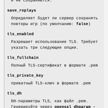
и не сохраняются.
save_replays
Определяет будет ли сервер сохранять
повторы игр (по умолчанию:
false
)
tls_enabled
Разрешает использование TLS. Требует
указать три следующие опции.
tls_fullchain
Полный TLS-сертификат в формате .pem
tls_private_key
приватный TLS-ключ в формате .pem
tls_dh
DH-параметры TLS, как файл .pem.
Генерируйте через
openssl dhparam -