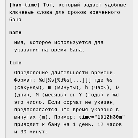
[ban_time]
Тэг, который задает удобные
ключевые слова для сроков временного
бана.
name
Имя, которое используется для
указания на время бана.
time
Определение длительности времени.
Формат: %d[%s[%d%s[...]]] где %s
(секунды), m (минуты), h (часы), D
(дни), M (месяцы) or Y (годы) и %d
это число. Если формат не указан,
предполагается что время указано в
минутах (m). Пример:
time="1D12h30m"
приводит к бану на 1 день, 12 часов
и 30 минут.