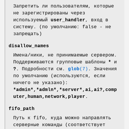
Запретить ли пользователям, которые
не зарегистрированы через
используемый
user_handler
, вход в
систему. (по умолчанию: false - не
запрещать)
disallow_names
Имена/ники, не принимаемые сервером.
Поддерживаются групповые шаблоны
*
и
?
. Подробности см.
glob
(7)
. Значения
по умолчанию (используются, если
ничего не указано):
*admin*,*admln*,*server*,ai,ai?,comp
uter,human,network,player
.
fifo_path
Путь к fifo, куда можно направлять
серверные команды (соответствует