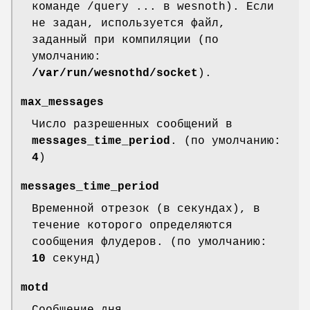
команде /query ... в wesnoth). Если
не задан, используется файл,
заданный при компиляции (по
умолчанию:
/var/run/wesnothd/socket
).
max_messages
Число разрешенных сообщений в
messages_time_period
. (по умолчанию:
4
)
messages_time_period
Временной отрезок (в секундах), в
течение которого определяются
сообщения флудеров. (по умолчанию:
10
секунд)
motd
Сообщение дня.