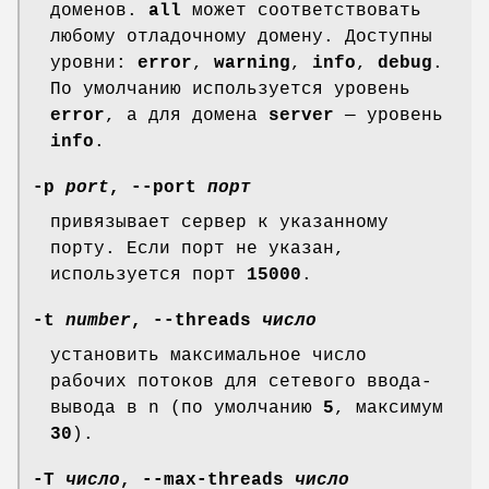
доменов.
all
может соответствовать
любому отладочному домену. Доступны
уровни:
error
,
warning
,
info
,
debug
.
По умолчанию используется уровень
error
, а для домена
server
— уровень
info
.
-p
port
, --port
порт
привязывает сервер к указанному
порту. Если порт не указан,
используется порт
15000
.
-t
number
, --threads
число
установить максимальное число
рабочих потоков для сетевого ввода-
вывода в n (по умолчанию
5
, максимум
30
).
-T
число
, --max-threads
число