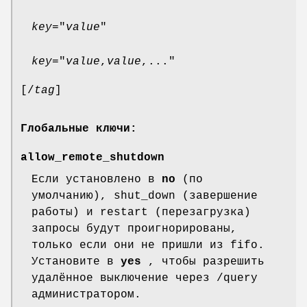
key
="
value
"
key
="
value
,
value
,..."
[/
tag
]
Глобальные ключи:
allow_remote_shutdown
Если установлено в
no
(по
умолчанию), shut_down (завершение
работы) и restart (перезагрузка)
запросы будут проигнорированы,
только если они не пришли из fifo.
Установите в
yes
, чтобы разрешить
удалённое выключение через /query
администратором.