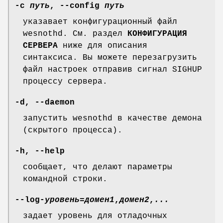
-c
путь
, --config
путь
указавает конфигурационный файл
wesnothd. См. раздел
КОНФИГУРАЦИЯ
СЕРВЕРА
ниже для описания
синтаксиса. Вы можете перезагрузить
файл настроек отправив сигнал SIGHUP
процессу сервера.
-d, --daemon
запустить wesnothd в качестве демона
(скрытого процесса).
-h, --help
сообщает, что делают параметры
командной строки.
--log-
уровень
=
домен1
,
домен2
,
...
задает уровень для отладочных