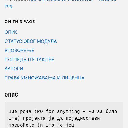
bug
On this page
ОПИС
СТАТУС ОВОГ МОДУЛА
УПОЗОРЕЊЕ
ПОГЛЕДАЈТЕ ТАКОЂЕ
АУТОРИ
ПРАВА УМНОЖАВАЊА И ЛИЦЕНЦА
ОПИС
Циљ po4a (PO for anything – PO за било
шта) пројекта је да поједностави
превођење (и што је још