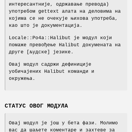
интересантније, одржавање превода)
употребом gettext алата на деловима на
којима се не очекује њихова употреба,
као што је документација.
Locale::Po4a::Halibut је модул који
помаже превођење Halibut докумената на
друге [људске] језике.
Овај модул садржи дефиниције
уобичајених Halibut команди и
окружења.
СТАТУС ОВОГ МОДУЛА
Овај модул је још у бета фази. Молимо
вас да шаљете коментаре и захтеве за