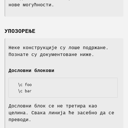
нове могућности.
УПОЗОРЕЊЕ
Неке конструкције су лоше подржане.
Познате су документоване ниже.
Дословни блокови
  \c foo

Дословни блок се не третира као
целина. Свака линија ће засебно да се
преводи.