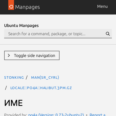
Manpages
Menu
Ubuntu Manpages
Toggle side navigation
stonking
man(sr_Cyrl)
Locale::Po4a::Halibut.3pm.gz
ИМЕ
Provided by:
po4a (Version: 0.73-2ubuntu2)
Report a