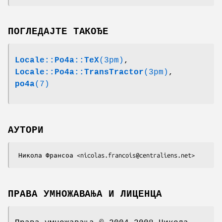
ПОГЛЕДАЈТЕ ТАКОЂЕ
Locale::Po4a::TeX
(3pm)
,
Locale::Po4a::TransTractor
(3pm)
,
po4a
(7)
АУТОРИ
ПРАВА УМНОЖАВАЊА И ЛИЦЕНЦА