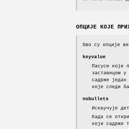
ОПЦИЈЕ КОЈЕ ПРИ
Ово су опције ве
keyvalue
Пасуси који 
заставицом у
садрже један
које следи б
nobullets
Искључује де
Када се откр
који садржи 