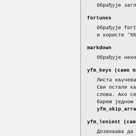
Обрађује заг
fortunes
Обрађује for
и користе ’%
markdown
Обрађује нек
yfm_keys
(само m
Листа кључев
Сви остали к
слова. Ако 
барем једном
yfm_skip_arr
yfm_lenient
(сам
Дозвољава да