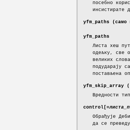
посебно кори
инсистирате 
yfm_paths
(само 
yfm_paths
Листа хеш пу
одељку, све 
великих слов
подударају с
постављена о
yfm_skip_array
(
Вредности ти
control
[
=
листа_п
Обрађује Деб
да се превед