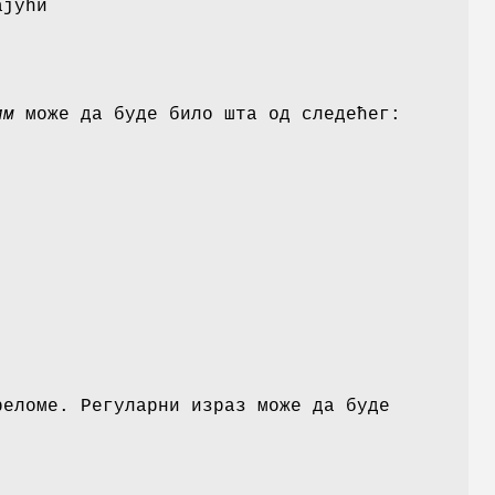
ајући
им
може да буде било шта од следећег:
реломе. Регуларни израз може да буде
.