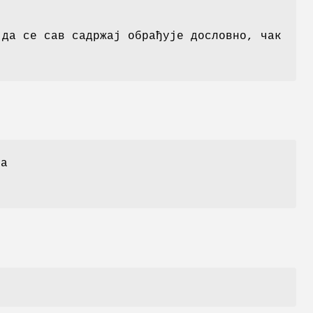
 да се сав садржај обрађује дословно, чак
на