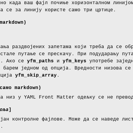
сно када ваш фајл почиње хоризонталном линијо
да се за линију користе само три цртице.
markdown)
тања раздвојених запетама који треба да се об
остале путање се прескачу. При подударању пут
а. Ако се
yfm_paths
и
yfm_keys
употребе заједн
а барем једном од опција. Вредности низова се
пција
yfm_skip_array
.
само markdown)
па низ у YAML Front Matter одељку се не прево
оља
]
ијан контролне фајлове. Може да се наведе лис
у.