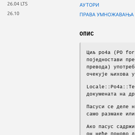
26.04 LTS
АУТОРИ
26.10
ПРАВА УМНОЖАВАЊА 
ОПИС
Циљ po4a (PO for
поједностави пре
превода) употреб
очекује њихова у
Locale::Po4a::Te
докумената на др
Пасуси се деле н
само размаке или
Ако пасус садржи
он неће поново д