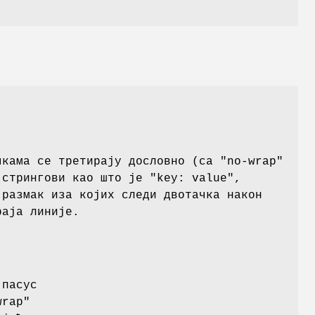
чкама се третирају дословно (са
"no-wrap"
у стрингови као што је
"key: value"
,
 размак иза којих следи двотачка након
раја линије.
 пасус
wrap"