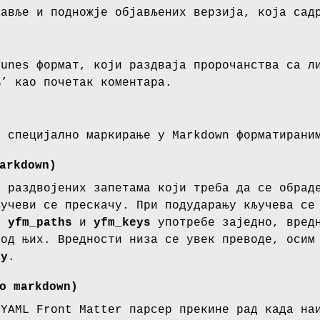
лавље и подножје објављених верзија, која сад
tunes формат, који раздваја пророчанства са л
%’ као почетак коментара.
о специјално маркирање у Markdown форматирани
arkdown)
а раздвојених запетама који треба да се обрад
ључеви се прескачу. При подударању кључева се
се
yfm_paths
и
yfm_keys
употребе заједно, вредн
 од њих. Вредности низа се увек преводе, осим
ay
.
о markdown)
 YAML Front Matter парсер прекине рад када на