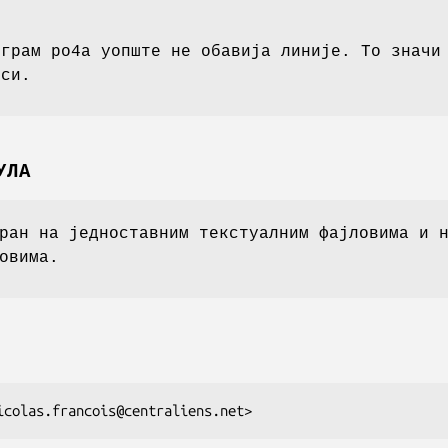
ограм po4a уопште не обавија линије. То значи
уси.
УЛА
ран на једноставним текстуалним фајловима и 
овима.