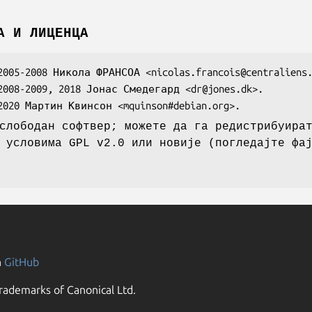
А И ЛИЦЕНЦА
слободан софтвер; можете да га редистрибуира
 условима GPL v2.0 или новије (погледајте фа
n
GitHub
rademarks of Canonical Ltd.