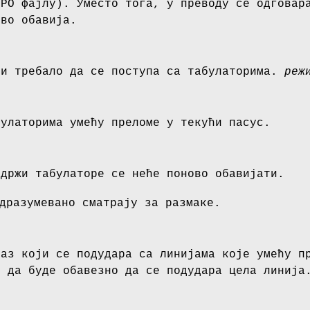
 PO фајлу). Уместо тога, у преводу се одговар
ово обавија.
би требало да се поступа са табулаторима.
реж
булаторима умећу преломе у текући пасус.
адржи табулаторе се неће поново обавијати.
дразумевано сматрају за размаке.
раз који се подудара са линијама које умећу п
о да буде обавезно да се подудара цела линија