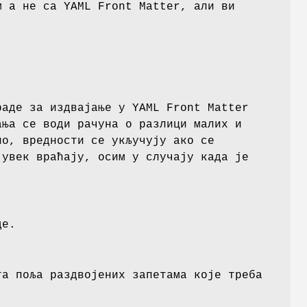
м а не са YAML Front Matter, али ви
раде за издвајање у YAML Front Matter
ања се води рачуна о разлици малих и
о, вредности се укључују ако се
 увек враћају, осим у случају када је
де.
та поља раздвојених запетама које треба