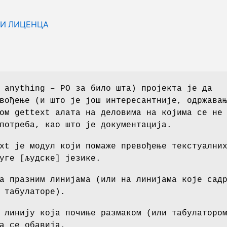
И ЛИЦЕНЦА
 anything – PO за било шта) пројекта је да
вођење (и што је још интересантније, одржава
ом gettext алата на деловима на којима се не
потреба, као што је документација.
xt је модул који помаже превођење текстуални
уге [људске] језике.
а празним линијама (или на линијама које сад
 табулаторе).
 линију која почиње размаком (или табулаторо
а се обавија.