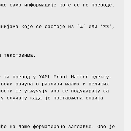
рже само информације које се не преводе.
инијама које се састоје из ’%’ или ’%%’,
м текстовима.
е за превод у YAML Front Matter одељку.
 води рачуна о разлици малих и великих
ости се укључују ако се подударају са
 у случају када је постављена опција
иђе на лоше форматирано заглавље. Ово је