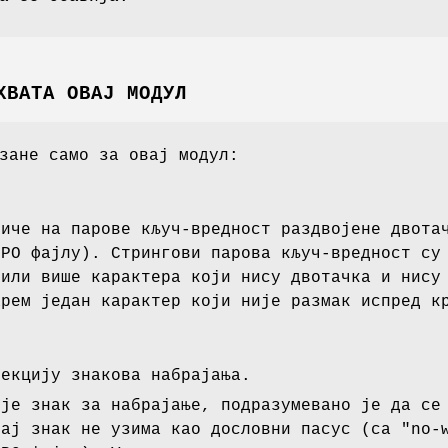
ХВАТА ОВАЈ МОДУЛ
зане само за овај модул:
личе на парове кључ-вредност раздвојене двота
 PO фајлу). Стрингови парова кључ-вредност с
 или више карактера који нису двотачка и нису
арем један карактер који није размак испред к
текцију знакова набрајања.
ије знак за набрајање, подразумевано је да се
тај знак не узима као дословни пасус (са
"no-