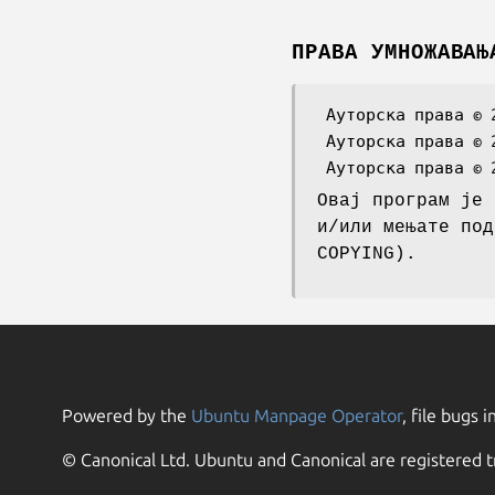
ПРАВА УМНОЖАВАЊ
 Ауторска права © 2005-2008 Никола ФРАНСОА <nicolas.francois@centraliens.net>.

 Ауторска права © 2008-2009, 2018 Јонас Смедегард <dr@jones.dk>.

Овај програм је 
и/или мењате под
COPYING).
Powered by the
Ubuntu Manpage Operator
, file bugs i
© Canonical Ltd. Ubuntu and Canonical are registered t