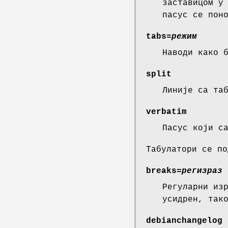
заставицом у
пасус се пон
tabs=
режим
Наводи како 
split
Линије са та
verbatim
Пасус који с
Табулатори се по
breaks=
регизраз
Регуларни из
усидрен, так
debianchangelog