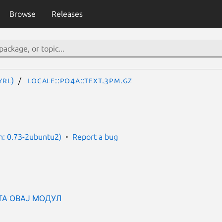
Browse
Releases
yrl)
Locale::Po4a::Text.3pm.gz
n: 0.73-2ubuntu2)
Report a bug
ТА ОВАЈ МОДУЛ