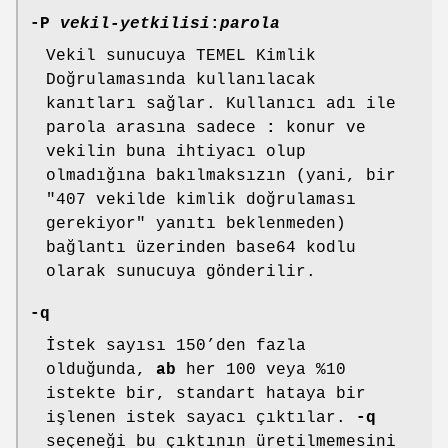
-P
vekil-yetkilisi
:
parola
Vekil sunucuya TEMEL Kimlik
Doğrulamasında kullanılacak
kanıtları sağlar. Kullanıcı adı ile
parola arasına sadece
:
konur ve
vekilin buna ihtiyacı olup
olmadığına bakılmaksızın (yani, bir
"407 vekilde kimlik doğrulaması
gerekiyor" yanıtı beklenmeden)
bağlantı üzerinden base64 kodlu
olarak sunucuya gönderilir.
-q
İstek sayısı 150’den fazla
olduğunda,
ab
her 100 veya %10
istekte bir, standart hataya bir
işlenen istek sayacı çıktılar.
-q
seçeneği bu çıktının üretilmemesini