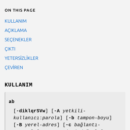
On this page
KULLANIM
AÇIKLAMA
SEÇENEKLER
ÇIKTI
YETERSİZLİKLER
ÇEVİREN
KULLANIM
ab
[
-diklqrSVw
] [
-A
yetkili-
kullanıcı
:
parola
] [
-b
tampon-boyu
]
[
-B
yerel-adres
] [
-c
bağlantı-