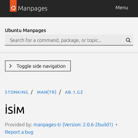
Manpages
Menu
Ubuntu Manpages
Toggle side navigation
stonking
man(tr)
ab.1.gz
İSİM
Provided by:
manpages-tr (Version: 2.0.6-2build1)
Report a bug