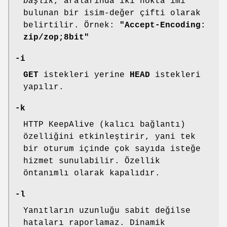
başlık
, aralarında iki nokta imi
bulunan bir isim-değer çifti olarak
belirtilir. Örnek:
"Accept-Encoding:
zip/zop;8bit"
-i
GET
istekleri yerine
HEAD
istekleri
yapılır.
-k
HTTP KeepAlive (kalıcı bağlantı)
özelliğini etkinleştirir, yani tek
bir oturum içinde çok sayıda isteğe
hizmet sunulabilir. Özellik
öntanımlı olarak kapalıdır.
-l
Yanıtların uzunluğu sabit değilse
hataları raporlamaz. Dinamik