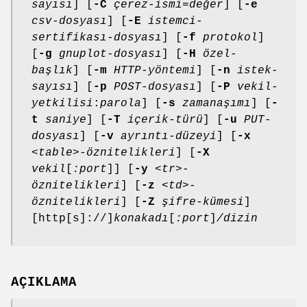
sayısı
] [
-C
çerez-ismi
=
değer
] [
-e
csv-dosyası
] [
-E
istemci-
sertifikası-dosyası
] [
-f
protokol
]
[
-g
gnuplot-dosyası
] [
-H
özel-
başlık
] [
-m
HTTP-yöntemi
] [
-n
istek-
sayısı
] [
-p
POST-dosyası
] [
-P
vekil-
yetkilisi
:
parola
] [
-s
zamanaşımı
] [
-
t
saniye
] [
-T
içerik-türü
] [
-u
PUT-
dosyası
] [
-v
ayrıntı-düzeyi
] [
-x
<table>-öznitelikleri
] [
-X
vekil
[
:port
]] [
-y
<tr>-
öznitelikleri
] [
-z
<td>-
öznitelikleri
] [
-Z
şifre-kümesi
]
[http[s]://]
konakadı
[
:port
]
/dizin
AÇIKLAMA