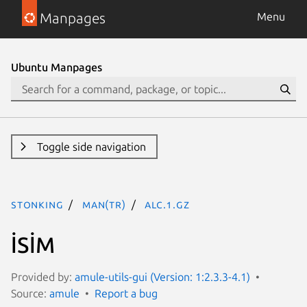
Manpages
Menu
Ubuntu Manpages
Toggle side navigation
stonking
man(tr)
alc.1.gz
İSİM
Provided by:
amule-utils-gui (Version: 1:2.3.3-4.1)
Source:
amule
Report a bug