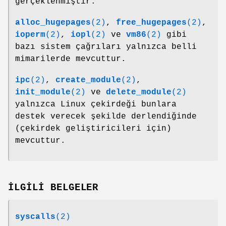
gerçeklenmiştir.
alloc_hugepages
(2)
,
free_hugepages
(2)
,
ioperm
(2)
,
iopl
(2)
ve
vm86
(2)
gibi
bazı sistem çağrıları yalnızca belli
mimarilerde mevcuttur.
ipc
(2)
,
create_module
(2)
,
init_module
(2)
ve
delete_module
(2)
yalnızca Linux çekirdeği bunlara
destek verecek şekilde derlendiğinde
(çekirdek geliştiricileri için)
mevcuttur.
İLGİLİ BELGELER
syscalls
(2)