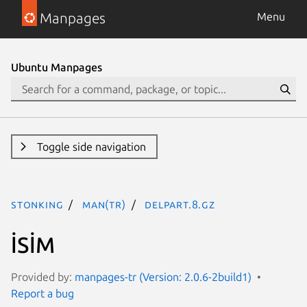
Manpages
Menu
Ubuntu Manpages
Toggle side navigation
stonking
man(tr)
delpart.8.gz
İSİM
Provided by:
manpages-tr (Version: 2.0.6-2build1)
Report a bug