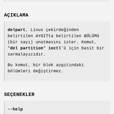
AÇIKLAMA
delpart
, Linux çekirdeğinden
belirtilen
AYGIT
ta belirtilen
BÖLÜM
ü
(bir sayı) unutmasını ister. Komut,
"
del partition
"
ioctl
’ü için basit bir
sarmalayıcıdır.
Bu komut, bir blok aygıtındaki
bölümleri değiştirmez.
SEÇENEKLER
--help