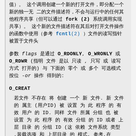
值）。 这个调用创建一个新的打开文件，即分配一个
新的独一无 二的文件描述符，不会与运行中的任何其
他程序共享（但可以通过
fork (2)
系统调用实现
共享）。 这个新的文件描述符在其后对打开文件操作
的函数中使用（参考
fcntl
(2)
）文件的读写指针
被置于文件头
参数
flags
是通过
O_RDONLY
,
O_WRONLY
或
O_RDWR
(指明 文件 是以 只读 , 只写 或 读写
方式 打开的) 与 下面的 零个 或 多个 可选模式
按位 -
or
操作 得到的:
O_CREAT
若文件 不存在 将 创建 一个 新 文件. 新 文件
的 属主 (用户ID) 被 设置 为 此 程序 的 有
效 用户 的 ID. 同样 文件 所属 分组 也 被
设置 为 此 程序 的 有效 分组 的 ID 或者 上
层 目录 的 分组 ID (这 依赖 文件系统 类型
,装载选项 和 上层目录 的 模式, 参考,在