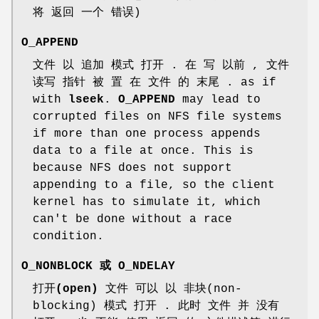
将 返回 一个 错误)
O_APPEND
文件 以 追加 模式 打开 . 在
写
以前 , 文件
读写 指针 被 置 在 文件 的 末尾 . as if
with
lseek
.
O_APPEND
may lead to
corrupted files on NFS file systems
if more than one process appends
data to a file at once. This is
because NFS does not support
appending to a file, so the client
kernel has to simulate it, which
can't be done without a race
condition.
O_NONBLOCK
或
O_NDELAY
打开(open)
文件 可以 以 非块(non-
blocking) 模式 打开 . 此时 文件 并 没有