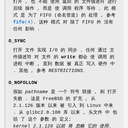
打开 , 也 不能 使用 返回 的 文件描述符 进行
后续 操作 , 而是 使 调用 程序 等待 . 此 模
式 是 为了 FIFO (命名管道) 的 处理 , 参考
fifo
(4)
. 这种 模式 对 除了 FIFO 外 没有
任何 影响 .
O_SYNC
打开 文件 实现 I/O 的 同步 . 任何 通过 文
件描述符 对 文件 的
write
都会 使 调用 的
进程 中断 , 直到 数据 被 真正 写入 硬件 中
. 其他 , 参考
RESTRICTIONS.
O_NOFOLLOW
假如
pathname
是 一个 符号 联接 , 则 打开
失败 . 这是 FreeBSD 的 扩充 , 从
2.1.126 版本 以来 被 引入 到 Linux 中来
. 从 glibc2.0.100 库 以来 , 头文件 中 包
括 了 这个 参数 的 定义;
kernel 2.1.126 以前 将 忽略 它的 使用
.