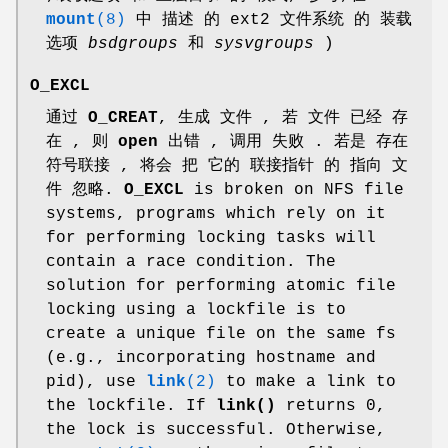
mount
(8)
中 描述 的 ext2 文件系统 的 装载
选项
bsdgroups
和
sysvgroups
)
O_EXCL
通过
O_CREAT
, 生成 文件 , 若 文件 已经 存
在 , 则
open
出错 , 调用 失败 . 若是 存在
符号联接 , 将会 把 它的 联接指针 的 指向 文
件 忽略.
O_EXCL
is broken on NFS file
systems, programs which rely on it
for performing locking tasks will
contain a race condition. The
solution for performing atomic file
locking using a lockfile is to
create a unique file on the same fs
(e.g., incorporating hostname and
pid), use
link
(2)
to make a link to
the lockfile. If
link()
returns 0,
the lock is successful. Otherwise,