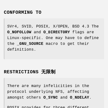
CONFORMING TO
SVr4, SVID, POSIX, X/OPEN, BSD 4.3 The
O_NOFOLLOW
and
O_DIRECTORY
flags are
Linux-specific. One may have to define
the
_GNU_SOURCE
macro to get their
definitions.
RESTRICTIONS 无限制
There are many infelicities in the
protocol underlying NFS, affecting
amongst others
O_SYNC
and
O_NDELAY
.
POSIX provides for three different