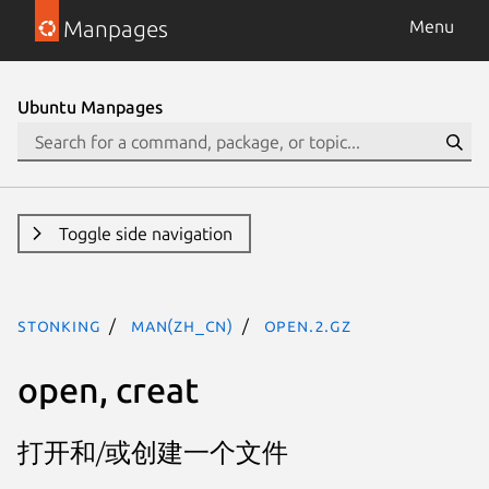
Manpages
Menu
Ubuntu Manpages
Toggle side navigation
stonking
man(zh_CN)
open.2.gz
open, creat
打开和/或创建一个文件