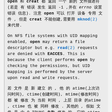
open
和
creat
都 返回 一个 新的 文件描述符
(若是 有 错误 发生 返回 -1 ,并在
errno
设置
错误 信息). 注意
open
可以 打开 设备 专用 文
件 , 但是
creat
不能创建,需要用
mknod
(2)
来代替.
On NFS file systems with UID mapping
enabled,
open
may return a file
descriptor but e.g.
read
(2)
requests
are denied with
EACCES
. This is
because the client performs
open
by
checking the permissions, but UID
mapping is performed by the server
upon read and write requests.
若 文件 是 新 建立 的 , 他 的 atime(上次访
问时间), ctime(创建时间), mtime(修改时间)
都 被 修改 为 当前 时间 , 上层 目录 的atime
, ctime 也 被 同样 修改 . 其他的 , 假如 文