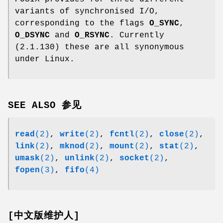
variants of synchronised I/O,
corresponding to the flags
O_SYNC
,
O_DSYNC
and
O_RSYNC
. Currently
(2.1.130) these are all synonymous
under Linux.
SEE ALSO 参见
read
(2)
,
write
(2)
,
fcntl
(2)
,
close
(2)
,
link
(2)
,
mknod
(2)
,
mount
(2)
,
stat
(2)
,
umask
(2)
,
unlink
(2)
,
socket
(2)
,
fopen
(3)
,
fifo
(4)
[中文版维护人]