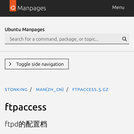
Manpages
Menu
Ubuntu Manpages
Toggle side navigation
stonking
man(zh_CN)
ftpaccess.5.gz
ftpaccess
ftpd的配置档