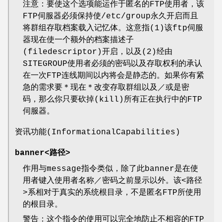
注意：要使这个选项能运作于匿名的FTP使用者，该
FTP伺服器必须保持使/etc/group永久开启而且
将群组存取档案载入记忆体。这意指(1)该ftp伺服
器现在使一个额外的档案描述子
(filedescriptor)开启，以及(2)经由
SITEGROUP使用者必须的密码以及存取权利的承认
在一次FTP连线期间以内将会是静态的。如果你有紧
急的需求要＊现在＊改变存取群组以及／或是密
码，那么你只要砍掉(kill)所有正在执行中的FTP
伺服器。
资讯功能(InformationalCapabilities)
banner<路径>
作用与message指令类似，除了此banner是在使
用者键入使用者名称／密码之前显示以外。该<路径
>系相对于真实的系统根目录，不是匿名FTP所使用
的根目录。
警告：这个指令的使用可以完全地防止不相容的FTP