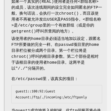
如果一个真实的(REAL)使用者是任何<群组名称>
的成员，该次连线期间的设立完全如同匿名的FTP一
般。换句话说，会执行一次chroot()，而且该使
用者不再被允许发出USER及PASS指令。<群组名称
>是/etc/group里的一个有效群组（或是你的
getgrent()呼叫所查阅的地方）。
该使用者的home目录必须适当地加以设定，跟匿名
FTP所要做的完全一样。在passwd项目里的home
目录栏位被分成两个目录。第一个栏位将是
chroot()呼叫的根目录参数。第二个部份是相对
于该根目录的使用者home目录。这两半是
以"/./"分隔开的。
在/etc/passwd里，该真实的项目：
guest1::100:92:Guest

Account:/ftp/./incoming:/etc/ftponly
当guest1成功地签入的时候，此ftp伺服器将会执