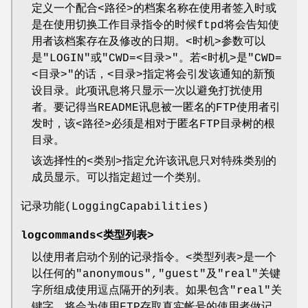
定义一个配合<路径>的档案名称在使用者签入时或
是在使用切换工作目录指令的时候ftpd将会告知使
用者该档案存在及修改的日期。<时机>参数可以
是"LOGIN"或"CWD=<目录>"。若<时机>是"CWD=
<目录>"的话，<目录>指定将会引发该通知的新预
设目录。此项讯息将只显示一次以避免打扰使用
者。要记得当README讯息被一匿名的FTP使用者引
发时，该<路径>必须是相对于匿名FTP目录树的根
目录。
该选择性的<类别>指定允许该讯息只对特殊类别的
成员显示。可以指定超过一个类别。
记录功能(LoggingCapabilities)
logcommands<类型列表>
以使用者启动个别的记录指令。<类型列表>是一个
以任何的"anonymous","guest"及"real"关键
字所组成使用逗点隔开的列表。如果包含"real"关
键字，将会为使用FTP存取真实帐号的使用者做记