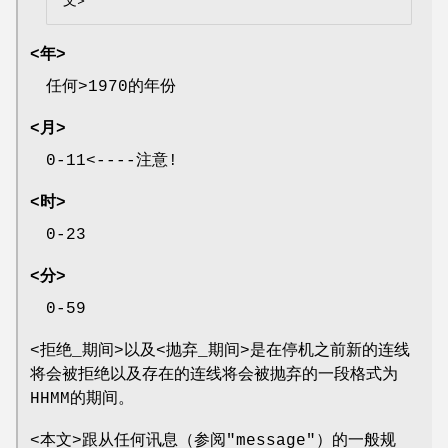
<年>
任何>1970的年份
<月>
0-11<----注意!
<时>
0-23
<分>
0-59
<拒绝_期间>以及<抛弃_期间>是在停机之前新的连线
将会被拒绝以及存在的连线将会被抛弃的一段格式为
HHMM的期间。
<本文>跟从任何讯息（参阅"message"）的一般规