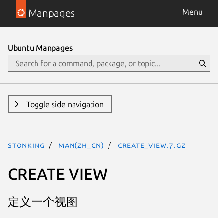
Manpages
Menu
Ubuntu Manpages
Toggle side navigation
stonking
man(zh_CN)
create_view.7.gz
CREATE VIEW
定义一个视图