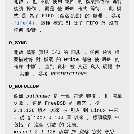
開啟 , 也 不能 使用 返回 的 檔案描述符 進行
後續 操作 , 而是 使 呼叫 程式 等待 . 此 模
式 是 為了 FIFO (命名管道) 的 處理 , 參考
fifo
(4)
. 這種 模式 對 除了 FIFO 外 沒有
任何 影響 .
O_SYNC
開啟 檔案 實現 I/O 的 同步 . 任何 通過 檔
案描述符 對 檔案 的
write
都會 使 呼叫 的
程序 中斷 , 直到 資料 被 真正 寫入 硬體 中
. 其他 , 參考
RESTRICTIONS.
O_NOFOLLOW
假如
pathname
是 一個 符號 聯接 , 則 開啟
失敗 . 這是 FreeBSD 的 擴充 , 從
2.1.126 版本 以來 被 引入 到 Linux 中來
. 從 glibc2.0.100 庫 以來 , 標頭檔案 中
包括 了 這個 引數 的 定義;
kernel 2.1.126 以前 將 忽略 它的 使用
.