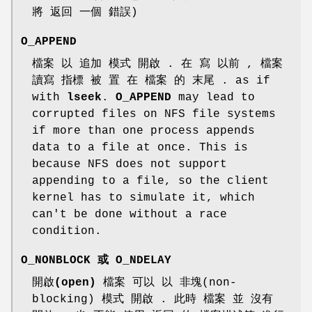
將 返回 一個 錯誤)
O_APPEND
檔案 以 追加 模式 開啟 . 在
寫
以前 , 檔案
讀寫 指標 被 置 在 檔案 的 末尾 . as if
with
lseek
.
O_APPEND
may lead to
corrupted files on NFS file systems
if more than one process appends
data to a file at once. This is
because NFS does not support
appending to a file, so the client
kernel has to simulate it, which
can't be done without a race
condition.
O_NONBLOCK
或
O_NDELAY
開啟(open)
檔案 可以 以 非塊(non-
blocking) 模式 開啟 . 此時 檔案 並 沒有