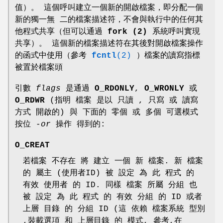
值）。 這個呼叫建立一個新的開啟檔案，即分配一個
新的獨一無 二的檔案描述符，不會與執行中的任何其
他程式共享（但可以通過
fork (2)
系統呼叫實現
共享）。 這個新的檔案描述符在其後對開啟檔案操作
的函式中使用（參考
fcntl
(2)
）檔案的讀寫指標
被置於檔案頭
引數
flags
是通過
O_RDONLY
,
O_WRONLY
或
O_RDWR
(指明 檔案 是以 只讀 , 只寫 或 讀寫
方式 開啟的) 與 下面的 零個 或 多個 可選模式
按位 -
or
操作 得到的:
O_CREAT
若檔案 不存在 將 建立 一個 新 檔案. 新 檔案
的 屬主 (使用者ID) 被 設定 為 此 程式 的
有效 使用者 的 ID. 同樣 檔案 所屬 分組 也
被 設定 為 此 程式 的 有效 分組 的 ID 或者
上層 目錄 的 分組 ID (這 依賴 檔案系統 型別
,裝載選項 和 上層目錄 的 模式, 參考,在