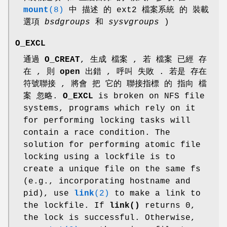
mount
(8)
中 描述 的 ext2 檔案系統 的 裝載
選項
bsdgroups
和
sysvgroups
)
O_EXCL
通過
O_CREAT
, 生成 檔案 , 若 檔案 已經 存
在 , 則
open
出錯 , 呼叫 失敗 . 若是 存在
符號聯接 , 將會 把 它的 聯接指標 的 指向 檔
案 忽略.
O_EXCL
is broken on NFS file
systems, programs which rely on it
for performing locking tasks will
contain a race condition. The
solution for performing atomic file
locking using a lockfile is to
create a unique file on the same fs
(e.g., incorporating hostname and
pid), use
link
(2)
to make a link to
the lockfile. If
link()
returns 0,
the lock is successful. Otherwise,