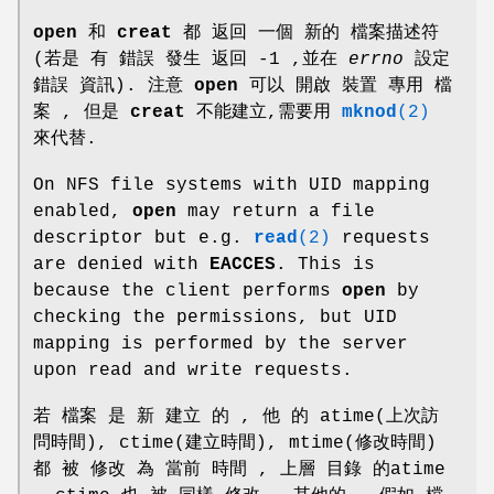
open
和
creat
都 返回 一個 新的 檔案描述符
(若是 有 錯誤 發生 返回 -1 ,並在
errno
設定
錯誤 資訊). 注意
open
可以 開啟 裝置 專用 檔
案 , 但是
creat
不能建立,需要用
mknod
(2)
來代替.
On NFS file systems with UID mapping
enabled,
open
may return a file
descriptor but e.g.
read
(2)
requests
are denied with
EACCES
. This is
because the client performs
open
by
checking the permissions, but UID
mapping is performed by the server
upon read and write requests.
若 檔案 是 新 建立 的 , 他 的 atime(上次訪
問時間), ctime(建立時間), mtime(修改時間)
都 被 修改 為 當前 時間 , 上層 目錄 的atime