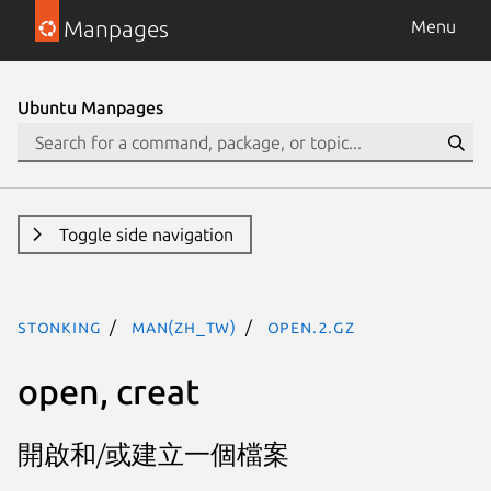
Manpages
Menu
Ubuntu Manpages
Toggle side navigation
stonking
man(zh_TW)
open.2.gz
open, creat
開啟和/或建立一個檔案