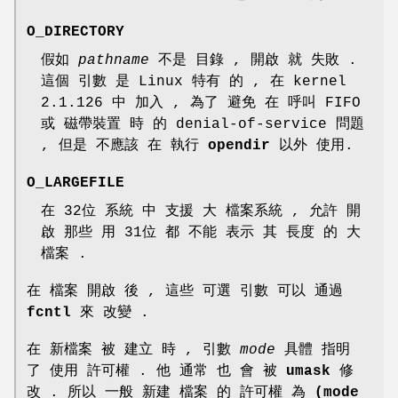
O_DIRECTORY
假如
pathname
不是 目錄 , 開啟 就 失敗 .
這個 引數 是 Linux 特有 的 , 在 kernel
2.1.126 中 加入 , 為了 避免 在 呼叫 FIFO
或 磁帶裝置 時 的 denial-of-service 問題
, 但是 不應該 在 執行
opendir
以外 使用.
O_LARGEFILE
在 32位 系統 中 支援 大 檔案系統 , 允許 開
啟 那些 用 31位 都 不能 表示 其 長度 的 大
檔案 .
在 檔案 開啟 後 , 這些 可選 引數 可以 通過
fcntl
來 改變 .
在 新檔案 被 建立 時 , 引數
mode
具體 指明
了 使用 許可權 . 他 通常 也 會 被
umask
修
改 . 所以 一般 新建 檔案 的 許可權 為
(mode