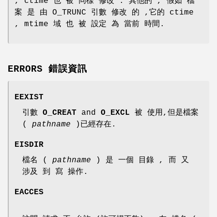
, ctime 也 被 同樣 修改 . 其他的 , 假如 檔
案 是 由 O_TRUNC 引數 修改 的 ,它的 ctime
, mtime 域 也 被 設定 為 當前 時間.
ERRORS 錯誤資訊
EEXIST
引數
O_CREAT
and
O_EXCL
被 使用,但是檔案
(
pathname
)已經存在.
EISDIR
檔名 (
pathname
) 是 一個 目錄 , 而 又
涉及 到 寫 操作.
EACCES