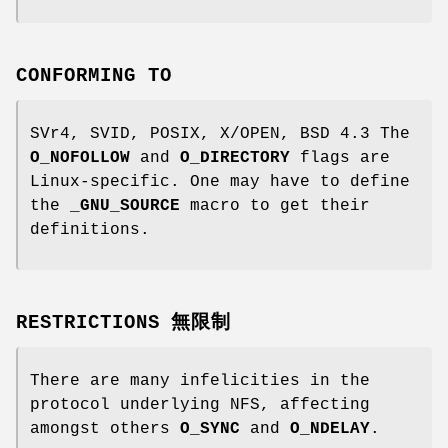
CONFORMING TO
SVr4, SVID, POSIX, X/OPEN, BSD 4.3 The
O_NOFOLLOW
and
O_DIRECTORY
flags are
Linux-specific. One may have to define
the
_GNU_SOURCE
macro to get their
definitions.
RESTRICTIONS 無限制
There are many infelicities in the
protocol underlying NFS, affecting
amongst others
O_SYNC
and
O_NDELAY
.