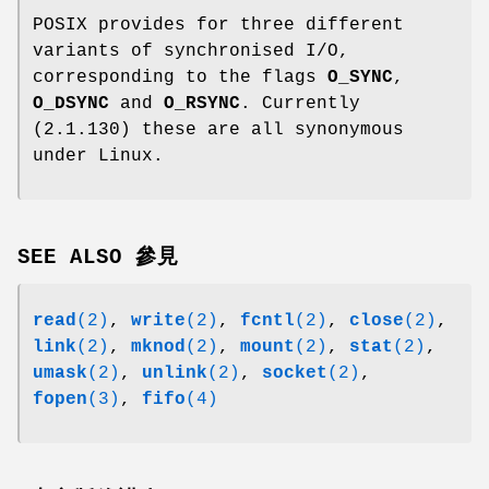
POSIX provides for three different
variants of synchronised I/O,
corresponding to the flags
O_SYNC
,
O_DSYNC
and
O_RSYNC
. Currently
(2.1.130) these are all synonymous
under Linux.
SEE ALSO 參見
read
(2)
,
write
(2)
,
fcntl
(2)
,
close
(2)
,
link
(2)
,
mknod
(2)
,
mount
(2)
,
stat
(2)
,
umask
(2)
,
unlink
(2)
,
socket
(2)
,
fopen
(3)
,
fifo
(4)