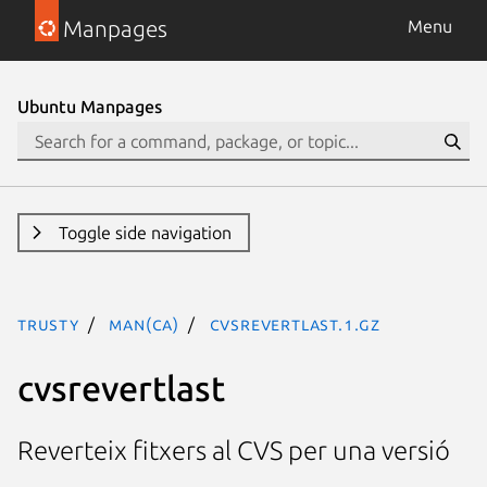
Manpages
Menu
Ubuntu Manpages
Toggle side navigation
trusty
man(ca)
cvsrevertlast.1.gz
cvsrevertlast
Reverteix fitxers al CVS per una versió