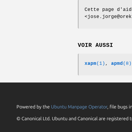
Cette page d'aid
<jose.jorge@orek
VOIR AUSSI
xapm
(1)
,
apmd
(8)
Powered by the
Ubuntu Manpage Operator
, file bugs i
© Canonical Ltd. Ubuntu and Canonical are registered t