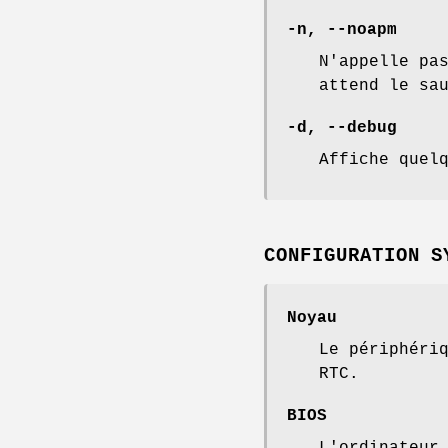
-n, --noapm
N'appelle pa
attend le sa
-d, --debug
Affiche quel
CONFIGURATION S
Noyau
Le périphéri
RTC.
BIOS