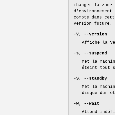
changer la zone 
d'environnement 
compte dans cett
version future.
-V, --version
Affiche la v
-s, --suspend
Met la machi
éteint tout 
-S, --standby
Met la machi
disque dur e
-w, --wait
Attend indéf