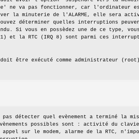
 doit avoir l'option 'suspendre vers la mémoi
ue' ne va pas fonctionner, car l'ordinateur e
iver la minuterie de l'ALARME, elle sera acti
pouvez déterminer quelles interruptions peuve
endu. Si vous en possèdez une de ce type, vou
 1) et la RTC (IRQ 8) sont parmi ces interrup
 doit être exécuté comme administrateur (root
 pas détecter quel evènement a terminé la mi
vènements possibles sont : activité du clavi
 appel sur le modem, alarme de la RTC, n'imp