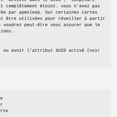
re' activée dans le BIOS ; 'suspendre
st complètement éteint. vous n'avez pas
vée par apmsleep. Sur certaines cartes
nt être utilisées pour réveiller à partir
s voudrez peut-être vous assurer que le
tions.
) ou avoir l'attribut SUID activé (voir
se
er
orte