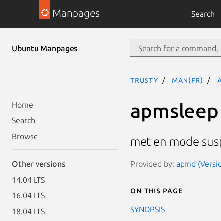
Manpages
Search
Ubuntu Manpages
trusty
man(fr)
apmsleep
Home
Search
Browse
met en mode susp
Provided by:
apmd (Versio
Other versions
14.04 LTS
On this page
16.04 LTS
SYNOPSIS
18.04 LTS