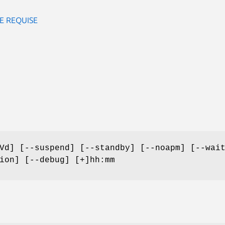
E REQUISE
Vd] [--suspend] [--standby] [--noapm] [--wai
ion] [--debug] [+]hh:mm