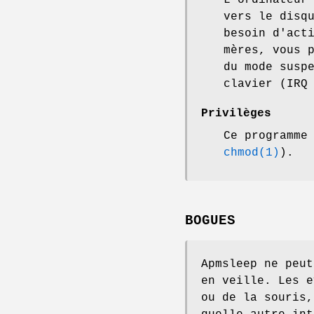
L'ordinateur
vers le disq
besoin d'act
mères, vous 
du mode susp
clavier (IRQ
Privilèges
Ce programme
chmod(1)
).
BOGUES
Apmsleep ne peut
en veille. Les e
ou de la souris,