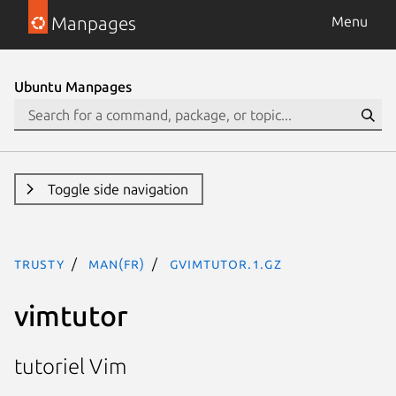
Manpages
Menu
Ubuntu Manpages
Toggle side navigation
trusty
man(fr)
gvimtutor.1.gz
vimtutor
tutoriel Vim