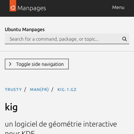
Manpages
Menu
Ubuntu Manpages
Toggle side navigation
trusty
man(fr)
kig.1.gz
kig
un logiciel de géométrie interactive
pour KDE