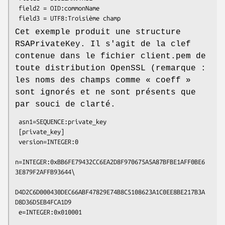
 field2 = OID:commonName

Cet exemple produit une structure
RSAPrivateKey. Il s'agit de la clef
contenue dans le fichier client.pem de
toute distribution OpenSSL (remarque :
les noms des champs comme « coeff »
sont ignorés et ne sont présents que
par souci de clarté.
 asn1=SEQUENCE:private_key

 [private_key]

 version=INTEGER:0

n=INTEGER:0xBB6FE79432CC6EA2D8F970675A5A87BFBE1AFF0BE6
3E879F2AFFB93644\

D4D2C6D000430DEC66ABF47829E74B8C5108623A1C0EE8BE217B3A
D8D36D5EB4FCA1D9

 e=INTEGER:0x010001
