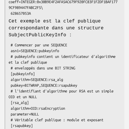
coeff=INTEGER:0x30B9E4F2AFA5AC679F920FC83F1F2DF1BAF177
9CF989447FABC2F5\

Cet exemple est la clef publique
correspondante dans une structure
SubjectPublicKeyInfo :
 # Commencer par une SEQUENCE

 asn1=SEQUENCE:pubkeyinfo

 # pubkeyinfo contient un identificateur d'algorithme 
et la clef publique

 # enveloppés dans une BIT STRING

 [pubkeyinfo]

 algorithm=SEQUENCE:rsa_alg

 pubkey=BITWRAP,SEQUENCE:rsapubkey

 # l'identifiant d'algorithme pour RSA est un simple 
OID et un NULL

 [rsa_alg]

 algorithm=OID:rsaEncryption

 parameter=NULL

 # Véritable clef publique : module et exposant

 [rsapubkey]
