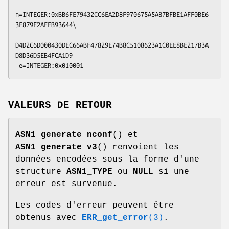
n=INTEGER:0xBB6FE79432CC6EA2D8F970675A5A87BFBE1AFF0BE6
3E879F2AFFB93644\

D4D2C6D000430DEC66ABF47829E74B8C5108623A1C0EE8BE217B3A
D8D36D5EB4FCA1D9

VALEURS DE RETOUR
ASN1_generate_nconf
() et
ASN1_generate_v3
() renvoient les
données encodées sous la forme d'une
structure
ASN1_TYPE
ou
NULL
si une
erreur est survenue.
Les codes d'erreur peuvent être
obtenus avec
ERR_get_error
(3)
.