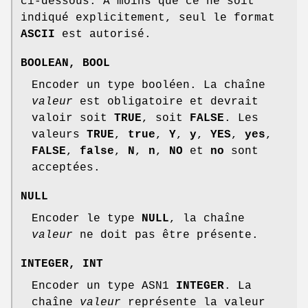
ci-dessous. À moins que ce ne soit
indiqué explicitement, seul le format
ASCII
est autorisé.
BOOLEAN
,
BOOL
Encoder un type booléen. La chaîne
valeur
est obligatoire et devrait
valoir soit
TRUE
, soit
FALSE
. Les
valeurs
TRUE
,
true
,
Y
,
y
,
YES
,
yes
,
FALSE
,
false
,
N
,
n
,
NO
et
no
sont
acceptées.
NULL
Encoder le type
NULL
, la chaîne
valeur
ne doit pas être présente.
INTEGER
,
INT
Encoder un type ASN1
INTEGER
. La
chaîne
valeur
représente la valeur