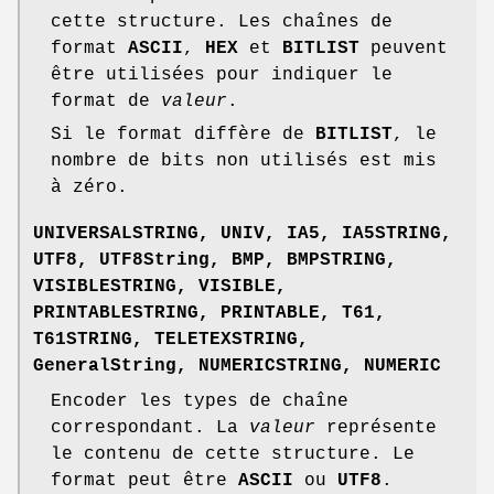
cette structure. Les chaînes de
format
ASCII
,
HEX
et
BITLIST
peuvent
être utilisées pour indiquer le
format de
valeur
.
Si le format diffère de
BITLIST
, le
nombre de bits non utilisés est mis
à zéro.
UNIVERSALSTRING
,
UNIV
,
IA5
,
IA5STRING
,
UTF8
,
UTF8String
,
BMP
,
BMPSTRING
,
VISIBLESTRING
,
VISIBLE
,
PRINTABLESTRING
,
PRINTABLE
,
T61
,
T61STRING
,
TELETEXSTRING
,
GeneralString
,
NUMERICSTRING
,
NUMERIC
Encoder les types de chaîne
correspondant. La
valeur
représente
le contenu de cette structure. Le
format peut être
ASCII
ou
UTF8
.