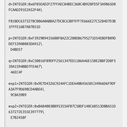
d=INTEGER:0x6F05EAD2F27FFAEC84BEC360C4B928FD5F3A9865D0
FCAAD291E2A52F4A\

F810DC6373278C006A0ABBA27DC8C63BF97F7E666E27C5284D7D3B
1FFFE16B7A87B51D

p=INTEGER:0xF3929B9435608F8A22C208D86795271D54EBDFB09D
DEF539AB083DA912\

 D4BD57

q=INTEGER:0xC50016F89DFF2561347ED1186A46E150E28BF2D0F5
39A1594BBD7FE467\

 46EC4F

exp1=INTEGER:0x9E7D4326C924AFC1DEA40B45650134966D6F9DF
A3A7F9D698CD4ABEA\

 9C0A39B9

exp2=INTEGER:0xBA84003BB95355AFB7C50DF140C60513D0BA51D
637272E355E397779\

 E7B2458F
