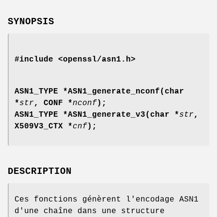
SYNOPSIS
#include <openssl/asn1.h>
ASN1_TYPE *ASN1_generate_nconf(char
*
str
, CONF *
nconf
);
ASN1_TYPE *ASN1_generate_v3(char *
str
,
X509V3_CTX *
cnf
);
DESCRIPTION
Ces fonctions génèrent l'encodage ASN1
d'une chaîne dans une structure