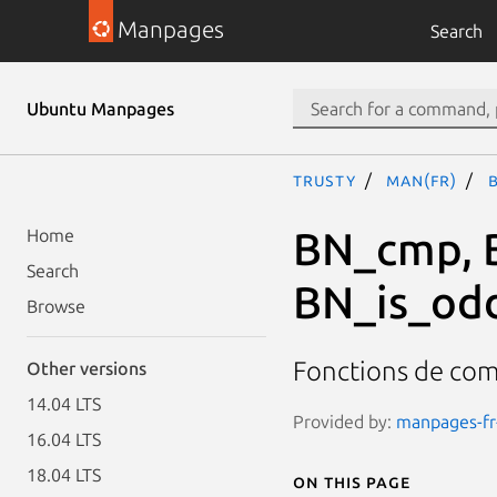
Manpages
Search
Ubuntu Manpages
trusty
man(fr)
BN_cmp, B
Home
Search
BN_is_od
Browse
Fonctions de com
Other versions
14.04 LTS
Provided by:
manpages-fr-
16.04 LTS
18.04 LTS
On this page