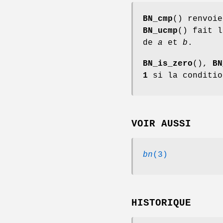
BN_cmp
() renvoi
BN_ucmp
() fait l
de
a
et
b
.
BN_is_zero
(),
BN
1
si la conditio
VOIR AUSSI
bn
(3)
HISTORIQUE