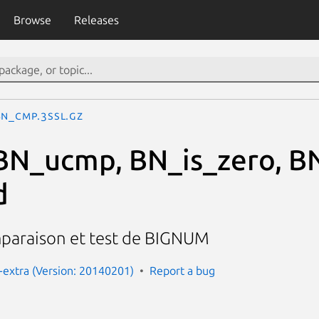
Browse
Releases
BN_cmp.3SSL.gz
N_ucmp, BN_is_zero, BN
d
paraison et test de BIGNUM
extra (Version: 20140201)
Report a bug