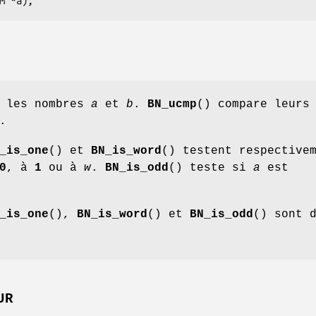
e les nombres
a
et
b
.
BN_ucmp
() compare leurs
.
_is_one
() et
BN_is_word
() testent respective
0
, à
1
ou à
w
.
BN_is_odd
() teste si
a
est
_is_one
(),
BN_is_word
() et
BN_is_odd
() sont 
UR