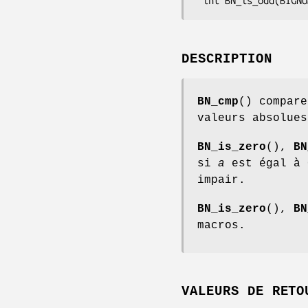
DESCRIPTION
BN_cmp
() compar
valeurs absolues
BN_is_zero
(),
BN
si
a
est égal à
impair.
BN_is_zero
(),
BN
macros.
VALEURS DE RETO