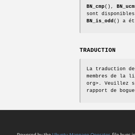
BN_cmp
(),
BN_ucm
sont disponibles
BN_is_odd
() a ét
TRADUCTION
La traduction de
membres de la li
org>. Veuillez s
rapport de bogue
Powered by the
Ubuntu Manpage Operator
, file bugs i