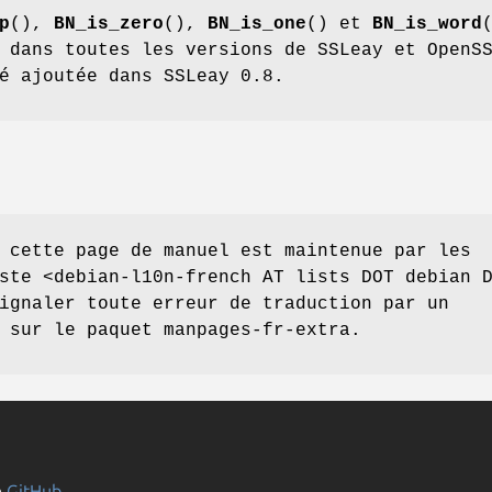
p
(),
BN_is_zero
(),
BN_is_one
() et
BN_is_word
 dans toutes les versions de SSLeay et OpenS
é ajoutée dans SSLeay 0.8.
 cette page de manuel est maintenue par les
ste <debian-l10n-french AT lists DOT debian 
ignaler toute erreur de traduction par un
 sur le paquet manpages-fr-extra.
n
GitHub