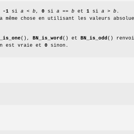
e
-1
si
a
<
b
,
0
si
a
==
b
et
1
si
a
>
b
.
a même chose en utilisant les valeurs absolu
_is_one
(),
BN_is_word
() et
BN_is_odd
() renvo
n est vraie et
0
sinon.