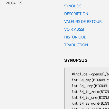
20.04 LTS
SYNOPSIS
DESCRIPTION
VALEURS DE RETOUR
VOIR AUSSI
HISTORIQUE
TRADUCTION
SYNOPSIS
 #include <openssl/bn.h>

 int BN_cmp(BIGNUM *a, BIGNUM *b);

 int BN_ucmp(BIGNUM *a, BIGNUM *b);

 int BN_is_zero(BIGNUM *a);

 int BN_is_one(BIGNUM *a);

 int BN_is_word(BIGNUM *a, BN_ULONG w);
